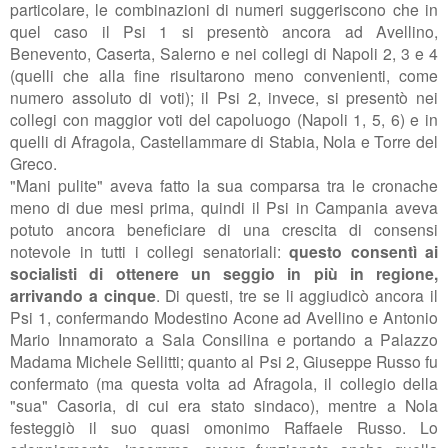
particolare, le combinazioni di numeri suggeriscono che in
quel caso il Psi 1 si presentò ancora ad Avellino,
Benevento, Caserta, Salerno e nei collegi di Napoli 2, 3 e 4
(quelli che alla fine risultarono meno convenienti, come
numero assoluto di voti); il Psi 2, invece, si presentò nei
collegi con maggior voti del capoluogo (Napoli 1, 5, 6) e in
quelli di Afragola, Castellammare di Stabia, Nola e Torre del
Greco.
"Mani pulite" aveva fatto la sua comparsa tra le cronache
meno di due mesi prima, quindi il Psi in Campania aveva
potuto ancora beneficiare di una crescita di consensi
notevole in tutti i collegi senatoriali:
questo consentì ai
socialisti di ottenere un seggio in più in regione,
arrivando a cinque
. Di questi, tre se li aggiudicò ancora il
Psi 1, confermando Modestino Acone ad Avellino e Antonio
Mario Innamorato a Sala Consilina e portando a Palazzo
Madama Michele Sellitti; quanto al Psi 2, Giuseppe Russo fu
confermato (ma questa volta ad Afragola, il collegio della
"sua" Casoria, di cui era stato sindaco), mentre a Nola
festeggiò il suo quasi omonimo Raffaele Russo. Lo