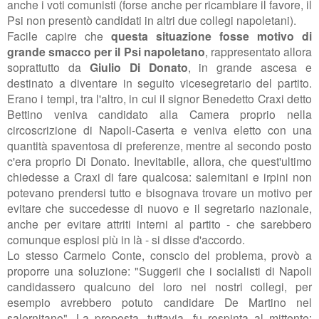
anche i voti comunisti (forse anche per ricambiare il favore, il
Psi non presentò candidati in altri due collegi napoletani).
Facile capire che
questa situazione fosse motivo di
grande smacco per il Psi napoletano
, rappresentato allora
soprattutto da
Giulio Di Donato
, in grande ascesa e
destinato a diventare in seguito vicesegretario del partito.
Erano i tempi, tra l'altro, in cui il signor Benedetto Craxi detto
Bettino veniva candidato alla Camera proprio nella
circoscrizione di Napoli-Caserta e veniva eletto con una
quantità spaventosa di preferenze, mentre al secondo posto
c'era proprio Di Donato. Inevitabile, allora, che quest'ultimo
chiedesse a Craxi di fare qualcosa: salernitani e irpini non
potevano prendersi tutto e bisognava trovare un motivo per
evitare che succedesse di nuovo e il segretario nazionale,
anche per evitare attriti interni al partito - che sarebbero
comunque esplosi più in là - si disse d'accordo.
Lo stesso Carmelo Conte, conscio del problema, provò a
proporre una soluzione: "Suggerii che i socialisti di Napoli
candidassero qualcuno dei loro nei nostri collegi, per
esempio avrebbero potuto candidare De Martino nel
salernitano". La proposta, tuttavia, fu respinta al mittente: