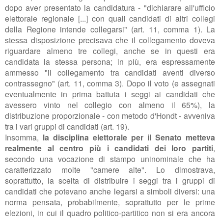
dopo aver presentato la candidatura - "
dichiarare all'ufficio
elettorale regionale [...] con quali candidati di altri collegi
della Regione intende collegarsi" (art. 11, comma 1). La
stessa disposizione precisava che il collegamento doveva
riguardare almeno tre collegi, anche se in questi era
candidata la stessa persona; in più, era espressamente
ammesso
"il collegamento tra candidati aventi diverso
contrassegno" (art. 11, comma 3). Dopo il voto (e assegnati
eventualmente in prima battuta i seggi ai candidati che
avessero vinto nel collegio con almeno il 65%), la
distribuzione proporzionale - con metodo d'Hondt - avveniva
tra i vari gruppi di candidati (art. 19).
Insomma,
la disciplina elettorale per il Senato metteva
realmente al centro più i candidati dei loro partiti
,
secondo una vocazione di stampo uninominale che ha
caratterizzato molte "camere alte". Lo dimostrava,
soprattutto, la scelta di distribuire i seggi tra i gruppi di
candidati che potevano anche legarsi a simboli diversi: una
norma pensata, probabilmente, soprattutto per le prime
elezioni, in cui il quadro politico-partitico non si era ancora