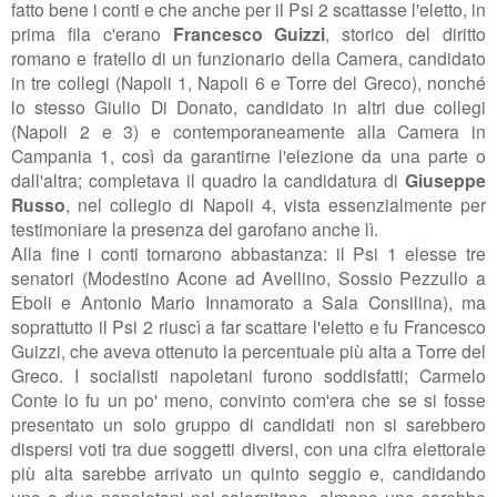
fatto bene i conti e che anche per il Psi 2 scattasse l'eletto, in
prima fila c'erano
Francesco Guizzi
, storico del diritto
romano e fratello di un funzionario della Camera, candidato
in tre collegi (Napoli 1, Napoli 6 e Torre del Greco), nonché
lo stesso Giulio Di Donato, candidato in altri due collegi
(Napoli 2 e 3) e contemporaneamente alla Camera in
Campania 1, così da garantirne l'elezione da una parte o
dall'altra; completava il quadro la candidatura di
Giuseppe
Russo
, nel collegio di Napoli 4, vista essenzialmente per
testimoniare la presenza del garofano anche lì.
Alla fine i conti tornarono abbastanza: il Psi 1 elesse tre
senatori (Modestino Acone ad Avellino, Sossio Pezzullo a
Eboli e Antonio Mario Innamorato a Sala Consilina), ma
soprattutto il Psi 2 riuscì a far scattare l'eletto e fu Francesco
Guizzi, che aveva ottenuto la percentuale più alta a Torre del
Greco. I socialisti napoletani furono soddisfatti; Carmelo
Conte lo fu un po' meno, convinto com'era che se si fosse
presentato un solo gruppo di candidati non si sarebbero
dispersi voti tra due soggetti diversi, con una cifra elettorale
più alta sarebbe arrivato un quinto seggio e, candidando