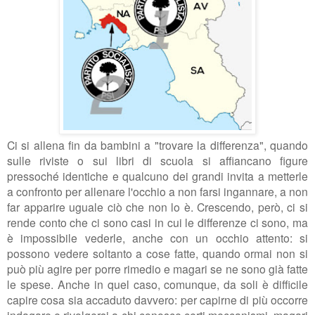
Ci si allena fin da bambini a "trovare la differenza", quando
sulle riviste o sui libri di scuola si affiancano figure
pressoché identiche e qualcuno dei grandi invita a metterle
a confronto per allenare l'occhio a non farsi ingannare, a non
far apparire uguale ciò che non lo è. Crescendo, però, ci si
rende conto che ci sono casi in cui le differenze ci sono, ma
è impossibile vederle, anche con un occhio attento: si
possono vedere soltanto a cose fatte, quando ormai non si
può più agire per porre rimedio e magari se ne sono già fatte
le spese. Anche in quel caso, comunque, da soli è difficile
capire cosa sia accaduto davvero: per capirne di più occorre