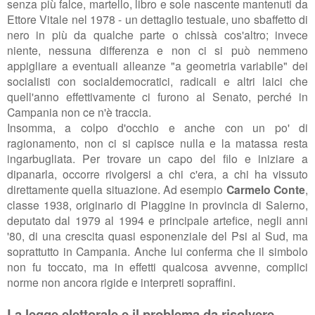
senza più falce, martello, libro e sole nascente mantenuti da
Ettore Vitale nel 1978 - un dettaglio testuale, uno sbaffetto di
nero in più da qualche parte o chissà cos'altro; invece
niente, nessuna differenza e non ci si può nemmeno
appigliare a eventuali alleanze "a geometria variabile" dei
socialisti con socialdemocratici, radicali e altri laici che
quell'anno effettivamente ci furono al Senato, perché in
Campania non ce n'è traccia.
Insomma, a colpo d'occhio e anche con un po' di
ragionamento, non ci si capisce nulla e la matassa resta
ingarbugliata. Per trovare un capo del filo e iniziare a
dipanarla, occorre rivolgersi a chi c'era, a chi ha vissuto
direttamente quella situazione. Ad esempio
Carmelo Conte
,
classe 1938, originario di Piaggine in provincia di Salerno,
deputato dal 1979 al 1994 e principale artefice, negli anni
'80, di una crescita quasi esponenziale del Psi al Sud, ma
soprattutto in Campania. Anche lui conferma che il simbolo
non fu toccato, ma in effetti qualcosa avvenne, complici
norme non ancora rigide e interpreti sopraffini.
La legge elettorale e il problema da risolvere