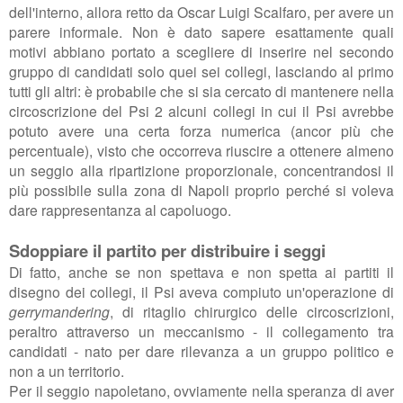
dell'interno, allora retto da Oscar Luigi Scalfaro, per avere un
parere informale. Non è dato sapere esattamente quali
motivi abbiano portato a scegliere di inserire nel secondo
gruppo di candidati solo quei sei collegi, lasciando al primo
tutti gli altri: è probabile che si sia cercato di mantenere nella
circoscrizione del Psi 2 alcuni collegi in cui il Psi avrebbe
potuto avere una certa forza numerica (ancor più che
percentuale), visto che occorreva riuscire a ottenere almeno
un seggio alla ripartizione proporzionale, concentrandosi il
più possibile sulla zona di Napoli proprio perché si voleva
dare rappresentanza al capoluogo.
Sdoppiare il partito per distribuire i seggi
Di fatto, anche se non spettava e non spetta ai partiti il
disegno dei collegi, il Psi aveva compiuto un'operazione di
gerrymandering
, di ritaglio chirurgico delle circoscrizioni,
peraltro attraverso un meccanismo - il collegamento tra
candidati - nato per dare rilevanza a un gruppo politico e
non a un territorio.
Per il seggio napoletano, ovviamente nella speranza di aver