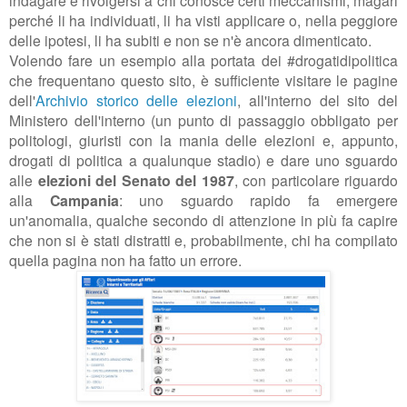
indagare e rivolgersi a chi conosce certi meccanismi, magari
perché li ha individuati, li ha visti applicare o, nella peggiore
delle ipotesi, li ha subiti e non se n'è ancora dimenticato.
Volendo fare un esempio alla portata dei #drogatidipolitica
che frequentano questo sito, è sufficiente visitare le pagine
dell'
Archivio storico delle elezioni
, all'interno del sito del
Ministero dell'interno (un punto di passaggio obbligato per
politologi, giuristi con la mania delle elezioni e, appunto,
drogati di politica a qualunque stadio) e dare uno sguardo
alle
elezioni del Senato del 1987
, con particolare riguardo
alla
Campania
: uno sguardo rapido fa emergere
un'anomalia, qualche secondo di attenzione in più fa capire
che non si è stati distratti e, probabilmente, chi ha compilato
quella pagina non ha fatto un errore.