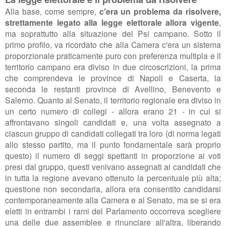
Alla base, come sempre,
c'era un problema da risolvere,
strettamente legato alla legge elettorale allora vigente
,
ma soprattutto alla situazione del Psi campano. Sotto il
primo profilo, va ricordato che alla Camera c'era un sistema
proporzionale praticamente puro con preferenza multipla e il
territorio campano era diviso in due circoscrizioni, la prima
che comprendeva le province di Napoli e Caserta, la
seconda le restanti province di Avellino, Benevento e
Salerno. Quanto al Senato, il territorio regionale era diviso in
un certo numero di collegi - allora erano 21 - in cui si
affrontavano singoli candidati e, una volta assegnato a
ciascun gruppo di candidati collegati tra loro (di norma legati
allo stesso partito, ma il punto fondamentale sarà proprio
questo) il numero di seggi spettanti in proporzione ai voti
presi dal gruppo, questi venivano assegnati ai candidati che
in tutta la regione avevano ottenuto la percentuale più alta;
questione non secondaria, allora era consentito candidarsi
contemporaneamente alla Camera e al Senato, ma se si era
eletti in entrambi i rami del Parlamento occorreva scegliere
una delle due assemblee e rinunciare all'altra, liberando