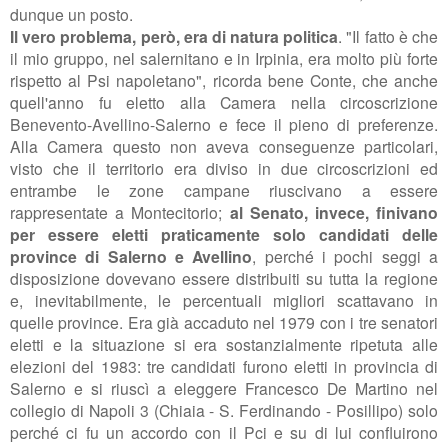
dunque un posto.
Il vero problema, però, era di natura politica
. "Il fatto è che
il mio gruppo, nel salernitano e in Irpinia, era molto più forte
rispetto al Psi napoletano", ricorda bene Conte, che anche
quell'anno fu eletto alla Camera nella circoscrizione
Benevento-Avellino-Salerno e fece il pieno di preferenze.
Alla Camera questo non aveva conseguenze particolari,
visto che il territorio era diviso in due circoscrizioni ed
entrambe le zone campane riuscivano a essere
rappresentate a Montecitorio;
al Senato, invece, finivano
per essere eletti praticamente solo candidati delle
province di Salerno e Avellino
, perché i pochi seggi a
disposizione dovevano essere distribuiti su tutta la regione
e, inevitabilmente, le percentuali migliori scattavano in
quelle province. Era già accaduto nel 1979 con i tre senatori
eletti e la situazione si era sostanzialmente ripetuta alle
elezioni del 1983: tre candidati furono eletti in provincia di
Salerno e si riuscì a eleggere Francesco De Martino nel
collegio di Napoli 3 (Chiaia - S. Ferdinando - Posillipo) solo
perché ci fu un accordo con il Pci e su di lui confluirono