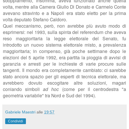
sdoppiamento, insomma, aveva funzionato anche quella
volta, mentre alla Camera Giulio Di Donato e Carmelo Conte
avevano stravinto e a Napoli era stato eletto per la prima
volta deputato Stefano Caldoro.
Quel meccanismo, però, non avrebbe più avuto modo di
esprimersi: nel 1993, sulla spinta del referendum che aveva
reso maggioritaria la legge elettorale del Senato, fu
introdotto un nuovo sistema elettorale misto, a prevalenza
maggioritaria; in compenso, già poche settimane dopo le
elezioni del 5 aprile 1992, era partita la pioggia di avvisi di
garanzia e arresti per le inchieste di varie procure sulle
tangenti. Il mondo era completamente cambiato: ci sarebbe
stato ancora spazio per gli esperti di tecnica elettorale, ma
avrebbero dovuto escogitare altre soluzioni, magari
coniando simboli
ad hoc
(come per il centrodestra "a
geometria variabile" tra Nord e Sud del 1994).
Gabriele Maestri
alle
19:57
Condividi