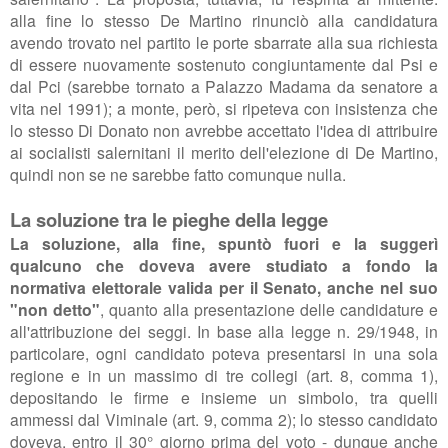
alla fine lo stesso De Martino rinunciò alla candidatura
avendo trovato nel partito le porte sbarrate alla sua richiesta
di essere nuovamente sostenuto congiuntamente dal Psi e
dal Pci (sarebbe tornato a Palazzo Madama da senatore a
vita nel 1991); a monte, però, si ripeteva con insistenza che
lo stesso Di Donato non avrebbe accettato l'idea di attribuire
ai socialisti salernitani il merito dell'elezione di De Martino,
quindi non se ne sarebbe fatto comunque nulla.
La soluzione tra le pieghe della legge
La soluzione, alla fine, spuntò fuori e la suggerì
qualcuno che doveva avere studiato a fondo la
normativa elettorale valida per il Senato, anche nel suo
"non detto"
, quanto alla presentazione delle candidature e
all'attribuzione dei seggi. In base alla legge n. 29/1948, in
particolare, ogni candidato poteva presentarsi in una sola
regione e in un massimo di tre collegi (art. 8, comma 1),
depositando le firme e insieme un simbolo, tra quelli
ammessi dal Viminale (art. 9, comma 2); lo stesso candidato
doveva, entro il 30° giorno prima del voto - dunque anche