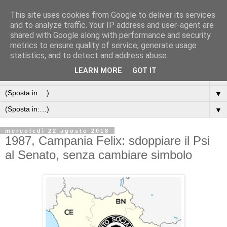
This site uses cookies from Google to deliver its services
and to analyze traffic. Your IP address and user-agent are
shared with Google along with performance and security
metrics to ensure quality of service, generate usage
statistics, and to detect and address abuse.
LEARN MORE
GOT IT
▼
▼
▼
mercoledì 22 agosto 2018
1987, Campania Felix: sdoppiare il Psi
al Senato, senza cambiare simbolo