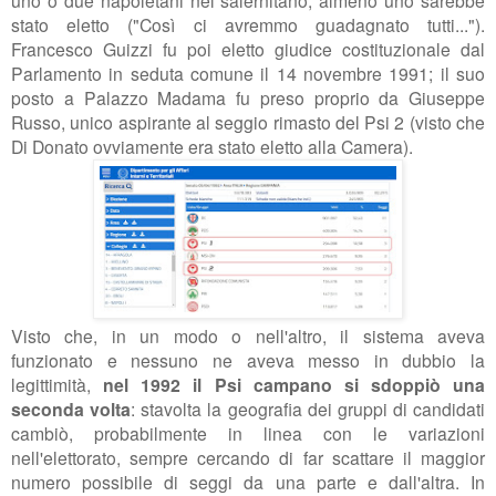
uno o due napoletani nel salernitano, almeno uno sarebbe
stato eletto ("Così ci avremmo guadagnato tutti...").
Francesco Guizzi fu poi eletto giudice costituzionale dal
Parlamento in seduta comune il 14 novembre 1991; il suo
posto a Palazzo Madama fu preso proprio da Giuseppe
Russo, unico aspirante al seggio rimasto del Psi 2 (visto che
Di Donato ovviamente era stato eletto alla Camera).
Visto che, in un modo o nell'altro, il sistema aveva
funzionato e nessuno ne aveva messo in dubbio la
legittimità,
nel 1992 il Psi campano si sdoppiò una
seconda volta
: stavolta la geografia dei gruppi di candidati
cambiò, probabilmente in linea con le variazioni
nell'elettorato, sempre cercando di far scattare il maggior
numero possibile di seggi da una parte e dall'altra. In