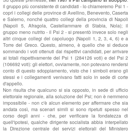
il gruppo più consistente di candidati - lo chiameremo Psi 1 -
coprì i collegi delle province di Avellino, Benevento, Caserta
e Salerno, nonché quattro collegi della provincia di Napoli
(Napoli 5, Afragola, Castellammare di Stabia, Nola); il
gruppo meno nutrito - il Psi 2 - si presentò invece solo negli
altri cinque collegi del capoluogo (Napoli 1, 2, 3, 4, 6) e a
Torre del Greco. Questo, almeno, è quello che si deduce
sommando i voti ottenuti dai rispettivi candidati, per arrivare
ai totali rispettivamente del Psi 1 (284126 voti
) e del Psi 2
(
106692 voti
): gli elettori, ovviamente, non potevano rendersi
conto di questo sdoppiamento, visto che i simboli erano gli
stessi e i collegamenti venivano fatti solo in sede di corte
d'appello.
Non risulta che qualcuno si sia opposto, in sede di ufficio
elettorale regionale, alla soluzione del Psi; non è nemmeno
impossibile - non c'è alcun elemento per affermare che sia
andata così, ma scenari simili si sono ripetuti spesso nel
corso degli anni - che, per verificare la fondatezza di
quell'ipotesi, qualche dirigente socialista abbia interpellato
la Direzione centrale dei servizi elettorali del Ministero