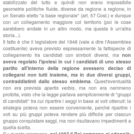
stabilizzato del tutto e quindi non erano impossibile
geometrie politiche fluide, diverse da regione a regione, in
un Senato eletto "a base regionale" (art. 57 Cost.) e dunque
con un collegamento maggiore col territorio (poi le cose
sarebbero andate in un altro modo, ma questa è un'altra
storia...).
Il fatto è che il legislatore del 1948 (vale a dire l'Assemblea
costituente) aveva previsto espressamente la fattispecie di
collegamento tra candidati con simboli diversi, ma
non
aveva regolato l'ipotesi in cui i candidati di uno stesso
partito all'interno della regione avessero deciso di
collegarsi non tutti insieme, ma in due diversi gruppi,
contraddistinti dallo stesso emblema
. Quest'eventualità
non era prevista
apertis verbis
, ma non era nemmeno
proibita, visto che la legge parlava semplicemente di "gruppi
di candidati" tra cui ripartire i seggi in base ai voti ottenuti: la
strategia poteva non essere conveniente, perché ripartire i
voti su più gruppi poteva rendere più difficile per ciascun
gruppo conquistare seggi, ma non risultavano impedimenti a
quella scelta.
Su queste premesse,
nel 1987 il Psi campano si sdoppiò
: