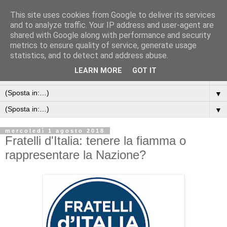
This site uses cookies from Google to deliver its services
and to analyze traffic. Your IP address and user-agent are
shared with Google along with performance and security
metrics to ensure quality of service, generate usage
statistics, and to detect and address abuse.
LEARN MORE
GOT IT
▼
▼
▼
mercoledì 1 agosto 2018
Fratelli d'Italia: tenere la fiamma o
rappresentare la Nazione?