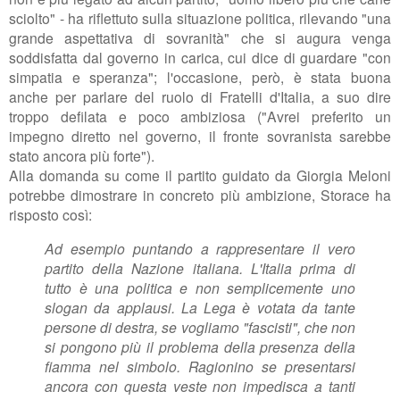
sciolto" - ha riflettuto sulla situazione politica, rilevando "
una
grande aspettativa di sovranità" che si augura venga
soddisfatta dal governo in carica, cui dice di guardare "con
simpatia e speranza"; l'occasione, però, è stata buona
anche per parlare del ruolo di Fratelli d'Italia, a suo dire
troppo defilata e poco ambiziosa ("
Avrei preferito un
impegno diretto nel governo, il fronte sovranista sarebbe
stato ancora più forte").
Alla domanda su come il partito guidato da Giorgia Meloni
potrebbe dimostrare in concreto più ambizione, Storace ha
risposto così:
Ad esempio puntando a rappresentare il vero
partito della Nazione italiana. L'Italia prima di
tutto è una politica e non semplicemente uno
slogan da applausi. La Lega è votata da tante
persone di destra, se vogliamo "fascisti", che non
si pongono più il problema della presenza della
fiamma nel simbolo. Ragionino se presentarsi
ancora con questa veste non impedisca a tanti