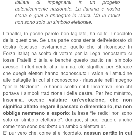
italiani di impegnarsi in un progetto
autenticamente nazionale. La fiamma è nostra
storia e guai a rinnegare le radici. Ma le radici
non sono solo un simbolo elettorale.
L'analisi, in poche parole ben tagliate, ha colto il nocciolo
della questione. Se una parte consistente dell'elettorato di
destra (escluso, ovviamente, quello che si riconosce in
Forza Italia) ha scelto di votare per la Lega nonostante ci
fosse Fratelli d'Italia e benché questo partito nel simbolo
avesse il riferimento alla fiamma, ciò significa per Storace
che quegli elettori hanno riconosciuto i valori e l'attitudine
alle battaglie in cui si riconoscono - riassunte nell'impegno
"per la Nazione" - e hanno scelto chi li incarnava, non chi
portava i simboli tradizionali della destra. Per l'ex ministro,
insomma, occorre
valutare un'evoluzione, che non
significa affatto negare il passato o dimenticarlo, ma non
obbliga nemmeno a esporlo
: la frase "le radici non sono
solo un simbolo elettorale", dunque, si può leggere anche
come "non sono
per forza
un simbolo elettorale".
E' pur vero che, come si è ricordato,
nessun partito in cui