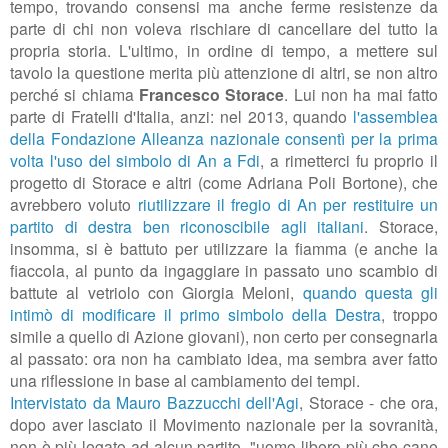
tempo, trovando consensi ma anche ferme resistenze da
parte di chi non voleva rischiare di cancellare del tutto la
propria storia. L'ultimo, in ordine di tempo, a mettere sul
tavolo la questione merita più attenzione di altri, se non altro
perché si chiama
Francesco Storace
. Lui non ha mai fatto
parte di Fratelli d'Italia, anzi: nel 2013, quando
l'assemblea
della Fondazione Alleanza nazionale consentì per la prima
volta l'uso del simbolo di An a Fdi
, a rimetterci fu proprio il
progetto di Storace e altri (come Adriana Poli Bortone), che
avrebbero voluto
riutilizzare il fregio di An per restituire un
partito di destra ben riconoscibile agli italiani
. Storace,
insomma, si è battuto per utilizzare la fiamma (e anche la
fiaccola, al punto da ingaggiare in passato uno scambio di
battute al vetriolo con Giorgia Meloni,
quando questa gli
intimò di modificare il primo simbolo della Destra
, troppo
simile a quello di Azione giovani), non certo per consegnarla
al passato: ora non ha cambiato idea, ma sembra aver fatto
una riflessione in base al cambiamento dei tempi.
Intervistato da Mauro Bazzucchi dell'Agi
, Storace - che ora,
dopo aver lasciato il Movimento nazionale per la sovranità,
non è più legato ad alcun partito, "uomo libero più che cane