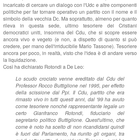
incaricato di cercare un dialogo con l'Udc e altre componenti
politiche per far tornare operativo un partito con il nome e il
simbolo della vecchia Dc. Ma soprattutto, almeno per quanto
rileva in questa sede, ultimo tesoriere dei Cristiani
democratici uniti, insomma del Cdu, che si scopre essere
ancora vivo e vegeto (e non, a dispetto di quanto si può
credere, per mano dell'irriducibile Mario Tassone). Tesoriere
ancora per poco, in realtà, visto che l'idea è di andare verso
la liquidazione.
Così ha dichiarato Rotondi a De Leo:
Lo scudo crociato venne ereditato dal Cdu del
Professor Rocco Buttiglione nel 1995, per effetto
della scissione dal Ppi. Il Cdu, partito che era
rimasto vivo in tutti questi anni, dal '99 ha avuto
come tesoriere nonché rappresentante legale un
certo Gianfranco Rotondi, fiduciario del
segretario politico Buttiglione. Quest'ultimo, che
come è noto ha scelto di non ricandidarsi quindi
è fuori dal Parlamento, ha riunito gli organi, tra