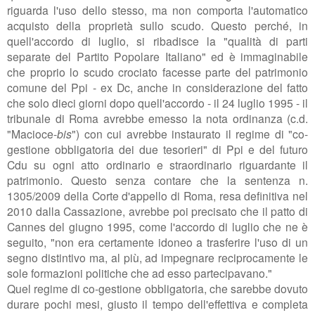
riguarda l'uso dello stesso, ma non comporta l'automatico
acquisto della proprietà sullo scudo. Questo perché, in
quell'accordo di luglio, si ribadisce la "qualità di parti
separate del Partito Popolare Italiano" ed è immaginabile
che proprio lo scudo crociato facesse parte del patrimonio
comune del Ppi - ex Dc, anche in considerazione del fatto
che solo dieci giorni dopo quell'accordo - il 24 luglio 1995 - il
tribunale di Roma avrebbe emesso la nota ordinanza (c.d.
"Macioce-
bis
") con cui avrebbe instaurato il regime di "co-
gestione obbligatoria dei due tesorieri" di Ppi e del futuro
Cdu su ogni atto ordinario e straordinario riguardante il
patrimonio. Questo senza contare che la sentenza n.
1305/2009 della Corte d'appello di Roma, resa definitiva nel
2010 dalla Cassazione, avrebbe poi precisato che il patto di
Cannes del giugno 1995, come l'accordo di luglio che ne è
seguito, "non era certamente idoneo a trasferire l'uso di un
segno distintivo ma, al più, ad impegnare reciprocamente le
sole formazioni politiche che ad esso partecipavano."
Quel regime di co-gestione obbligatoria, che sarebbe dovuto
durare pochi mesi, giusto il tempo dell'effettiva e completa