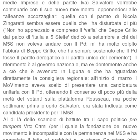
medie imprese e delle partite Iva
) Salvatore vorrebbe
continuarle con il suo nuovo movimento, opponendosi alle
"alleanze accozzaglia": quella con il partito di Nicola
Zingaretti sembra essere quella che l'ha disturbata di più
("
Non ho apprezzato e compreso il 'vaffa' che Beppe Grillo
dal palco di 'Italia a 5 Stelle' dedicò a settembre a chi del
M5S non voleva andare con il Pd: mi ha molto colpito
l'abiura di Beppe Grillo, che ha sempre sostenuto che il Pd
fosse il partito-derogatico o il partito unico del cemento
"). Il
riferimento è al governo nazionale, ma evidentemente anche
a ciò che è avvenuto in Liguria e che ha riguardato
direttamente la consigliera regionale: all'inizio di marzo il
MoVimento aveva scelto di presentare una candidatura
unitaria con il Pd, ottenendo il consenso di poco più della
metà dei votanti sulla piattaforma Rousseau, ma poche
settimane prima proprio Salvatore era stata indicata come
candidata presidente per il M5S.
Al di là dello scambio di battute tra il capo politico
pro
tempore
Vito Crimi (per il quale la fondazione del nuovo
movimento è incompatibile con la permanenza nel M5S e ha
segnalato il fatto ai probiviri) e la stessa Salvatore (che