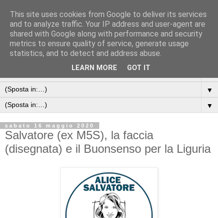
This site uses cookies from Google to deliver its services
and to analyze traffic. Your IP address and user-agent are
shared with Google along with performance and security
metrics to ensure quality of service, generate usage
statistics, and to detect and address abuse.
LEARN MORE
GOT IT
▼
▼
▼
sabato 16 maggio 2020
Salvatore (ex M5S), la faccia
(disegnata) e il Buonsenso per la Liguria