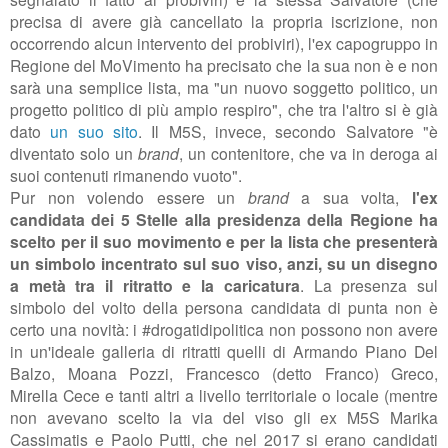
precisa di avere già cancellato la propria iscrizione, non
occorrendo alcun intervento dei probiviri), l'ex capogruppo in
Regione del MoVimento ha precisato che la sua non è e non
sarà una semplice lista, ma "
un nuovo soggetto politico, un
progetto politico di più ampio respiro", che tra l'altro si è già
dato
un suo sito
. Il M5S, invece, secondo Salvatore "
è
diventato solo un
brand
, un contenitore, che va in deroga ai
suoi contenuti rimanendo vuoto".
Pur non volendo essere un
brand
a sua volta,
l'ex
candidata dei 5 Stelle alla presidenza della Regione ha
scelto per il suo movimento e per la lista che presenterà
un simbolo incentrato sul suo viso, anzi, su un disegno
a metà tra il ritratto e la caricatura
. La presenza
sul
simbolo
del volto della persona candidata di punta non è
certo una novità: i #drogatidipolitica non possono non avere
in un'ideale galleria di ritratti quelli di Armando Piano Del
Balzo, Moana Pozzi, Francesco (detto Franco) Greco,
Mirella Cece e
tanti altri
a livello territoriale o locale (mentre
non avevano scelto la via del viso gli ex M5S Marika
Cassimatis e Paolo Putti, che nel 2017 si erano candidati