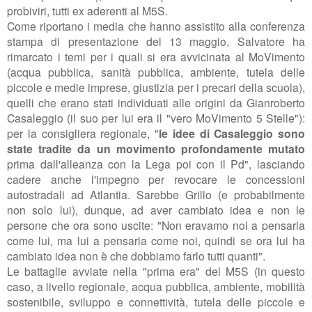
probiviri, tutti ex aderenti al M5S.
Come riportano i media che hanno assistito alla conferenza
stampa di presentazione del 13 maggio,
Salvatore ha
rimarcato i temi per i quali si era avvicinata al MoVimento
(
acqua pubblica, sanità pubblica, ambiente, tutela delle
piccole e medie imprese, giustizia per i precari della scuola),
quelli che erano stati individuati alle origini da Gianroberto
Casaleggio (il suo per lui era il "vero MoVimento 5 Stelle"):
per la consigliera regionale, "
le idee di Casaleggio sono
state tradite da un movimento profondamente mutato
prima dall'alleanza con la Lega poi con il Pd", lasciando
cadere anche l'impegno per revocare le concessioni
autostradali ad Atlantia. Sarebbe Grillo (e probabilmente
non solo lui), dunque, ad aver cambiato idea e non le
persone che ora sono uscite: "Non eravamo noi a pensarla
come lui, ma lui a pensarla come noi, quindi se ora lui ha
cambiato idea non è che dobbiamo farlo tutti quanti".
Le battaglie avviate nella "prima era" del M5S (in questo
caso, a livello regionale,
acqua pubblica, ambiente, mobilità
sostenibile, sviluppo e connettività, tutela delle piccole e