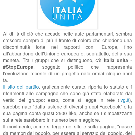
Al di là di ciò che accade nelle aule parlamentari, sembra
crescere sempre di più il fronte di coloro che chiedono una
discontinuità forte nei rapporti con l'Europa, fino
all'abbandono dell'Unione europea e, soprattutto, della sua
moneta. Tra i gruppi che si distinguono, c'è
Italia unita -
#StopEuropa
, soggetto politico che rappresenta
l'evoluzione recente di un progetto nato ormai cinque anni
fa.
Il sito del partito
, graficamente curato, riporta lo statuto e i
riferimenti alle campagne che sono già state elaborate dai
vertici del gruppo: esso, come si legge in rete (
Ivg.it
),
sarebbe nato
"dalla fusione di diversi gruppi Facebook" e la
sua pagina conta quasi 2500 like, anche se i simpatizzanti
sulla rete sarebbero in numero ben maggiore.
Il movimento, come si legge nel sito e sulla pagina, "nasce
da membri del popolo, per essere al servizio del popolo, del