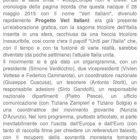
cronologia della pagina ricorda che questa nacque il 28
maggio 2015 con il nome "Veri italiani", divenuto
rapidamente
Progetto Veri italiani
: era già presente
un'elaborazione grafica, con la sagoma tricolore dell'Italia
inserita in una sfera, racchiusa da una freccia tricolore
inesauribile, così come c'era il
payoff
"Uniti per l'Italia" che,
con il tempo e con la fusione di varie realtà, sarebbe
diventato (da poche settimane) l'attuale Italia unita.
Il movimento si è già dato un organigramma, con un
presidente (
Simone Verdicchio), due vicepresidenti (Vivien
Vettese e Federico Cammarota), un coordinatore nazionale
(
Giuseppe Cuscusa), un tesoriere (A
ntonio Storti), un
responsabile adesioni (S
irio Gandolfi), un responsabile
nazionale dipartimenti (
Pietro Pesce), un ufficio
comunicazione (con
Tiziana Zampieri e Tiziano Sotgia) e
una coordinatrice del movimento giovanile (
Nunzia
D'Acunzo). Nel loro programma, piuttosto articolato, si parte
inevitabilmente con l'u
scita dall'Europa e dall'Euro (con
tanto di raccolta firme per chiedere un
referendum
Italexit),
con il recupero della sovranità monetaria tornando