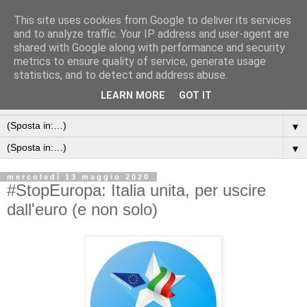
This site uses cookies from Google to deliver its services
and to analyze traffic. Your IP address and user-agent are
shared with Google along with performance and security
metrics to ensure quality of service, generate usage
statistics, and to detect and address abuse.
LEARN MORE
GOT IT
▼
▼
▼
mercoledì 13 maggio 2020
#StopEuropa: Italia unita, per uscire
dall'euro (e non solo)