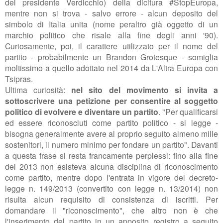
del presidente Verdicchio) della dicitura #StopEuropa,
mentre non si trova - salvo errore - alcun deposito del
simbolo di Italia unita (nome peraltro già oggetto di un
marchio politico che risale alla fine degli anni '90).
Curiosamente, poi, il carattere utilizzato per il nome del
partito - probabilmente un Brandon Grotesque - somiglia
moltissimo a quello adottato nel 2014 da L'Altra Europa con
Tsipras.
Ultima curiosità:
nel sito del movimento si invita a
sottoscrivere una petizione per consentire al soggetto
politico di evolvere e diventare un partito
. "
Per qualificarsi
ed essere riconosciuti come partito politico - si legge -
bisogna generalmente avere al proprio seguito almeno mille
sostenitori, il numero minimo per fondare un partito". Davanti
a questa frase si resta francamente perplessi: fino alla fine
del 2013 non esisteva alcuna disciplina di riconoscimento
come partito, mentre dopo l'entrata in vigore del decreto-
legge n. 149/2013 (convertito con legge n. 13/2014) non
risulta alcun requisito di consistenza di iscritti. Per
domandare il "riconoscimento", che altro non è che
l'inserimento del partito in un apposito registro a seguito