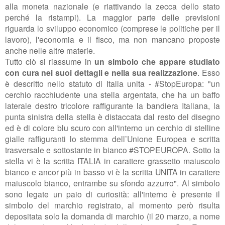
alla
moneta nazionale (e riattivando la zecca dello stato
perché la ristampi). La maggior parte delle previsioni
riguarda lo sviluppo economico (comprese le politiche per il
lavoro), l'economia e il fisco, ma non mancano proposte
anche nelle altre materie.
Tutto ciò si riassume in
un simbolo che appare studiato
con cura nei suoi dettagli e nella sua realizzazione
. Esso
è descritto nello
statuto di Italia unita - #StopEuropa: "un
cerchio racchiudente una stella argentata, che ha un baffo
laterale destro tricolore raffigurante la bandiera Italiana, la
punta sinistra della stella è distaccata dal resto del disegno
ed è di colore blu scuro con all'interno un cerchio di stelline
gialle raffiguranti lo stemma dell’Unione Europea e scritta
trasversale e sottostante in bianco #STOPEUROPA. Sotto la
stella vi è la scritta ITALIA in carattere grassetto maiuscolo
bianco e ancor più in basso vi è la scritta UNITA in carattere
maiuscolo bianco, entrambe su sfondo azzurro". Al simbolo
sono legate un paio di curiosità: all'interno è presente il
simbolo del marchio registrato, al momento però risulta
depositata solo la domanda di marchio (il 20 marzo, a nome