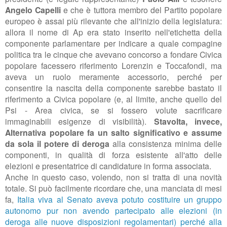
Angelo Capelli
e che è tuttora membro del Partito popolare
europeo è assai più rilevante che all'inizio della legislatura:
allora il nome di Ap era stato inserito nell'etichetta della
componente parlamentare per indicare a quale compagine
politica tra le cinque che avevano concorso a fondare Civica
popolare facessero riferimento Lorenzin e Toccafondi, ma
aveva un ruolo meramente accessorio, perché per
consentire la nascita della componente sarebbe bastato il
riferimento a Civica popolare (e, al limite, anche quello del
Psi - Area civica, se si fossero volute sacrificare
immaginabili esigenze di visibilità).
Stavolta, invece,
Alternativa popolare fa un salto significativo e assume
da sola il potere di deroga
alla consistenza minima delle
componenti, in qualità di forza esistente all'atto delle
elezioni e presentatrice di candidature in forma associata.
Anche in questo caso, volendo, non si tratta di una novità
totale. Si può
facilmente
ricordare che, una manciata di mesi
fa,
Italia viva al Senato aveva potuto costituire un gruppo
autonomo pur non avendo partecipato alle elezioni (in
deroga alle nuove disposizioni regolamentari) perché alla