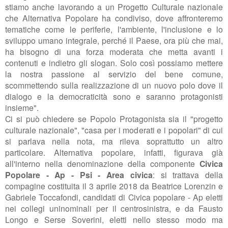
stiamo anche lavorando a un Progetto Culturale nazionale
che Alternativa Popolare ha condiviso, dove affronteremo
tematiche come le periferie, l'ambiente, l'inclusione e lo
sviluppo umano integrale, perché il Paese, ora più che mai,
ha bisogno di una forza moderata che metta avanti i
contenuti e indietro gli slogan. Solo così possiamo mettere
la nostra passione al servizio del bene comune,
scommettendo sulla realizzazione di un nuovo polo dove il
dialogo e la democraticità sono e saranno protagonisti
insieme".
Ci si può chiedere se Popolo Protagonista sia il "progetto
culturale nazionale", "casa per i moderati e i popolari" di cui
si parlava nella nota, ma rileva soprattutto un altro
particolare. Alternativa popolare, infatti, figurava già
all'interno nella denominazione della componente
Civica
Popolare - Ap - Psi - Area civica
: si trattava della
compagine costituita il
3 aprile 2018 da Beatrice Lorenzin e
Gabriele Toccafondi, candidati di Civica popolare - Ap eletti
nei collegi uninominali per il centrosinistra, e da Fausto
Longo e Serse Soverini, eletti nello stesso modo ma