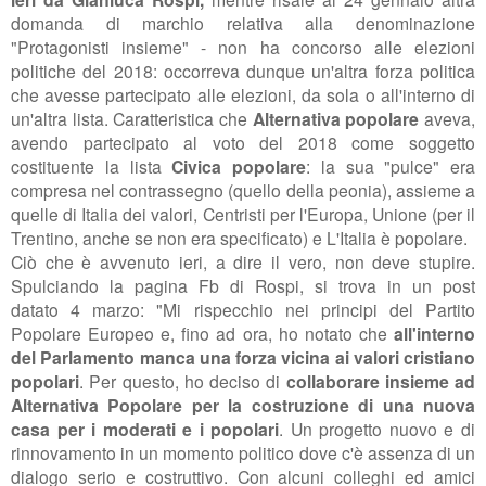
domanda di marchio relativa alla denominazione
"Protagonisti insieme" - non ha concorso alle elezioni
politiche del 2018: occorreva dunque un'altra forza politica
che avesse partecipato alle elezioni, da sola o all'interno di
un'altra lista. Caratteristica che
Alternativa popolare
aveva,
avendo partecipato al voto del 2018 come soggetto
costituente la lista
Civica popolare
: la sua "pulce" era
compresa nel contrassegno (quello della peonia), assieme a
quelle di Italia dei valori, Centristi per l'Europa, Unione (per il
Trentino, anche se non era specificato) e L'Italia è popolare.
Ciò che è avvenuto ieri, a dire il vero, non deve stupire.
Spulciando la pagina Fb di Rospi, si trova in un post
datato
4 marzo: "
Mi rispecchio nei principi del Partito
Popolare Europeo e, fino ad ora, ho notato che
all'interno
del Parlamento manca una forza vicina ai valori cristiano
popolari
. Per questo, ho deciso di
collaborare insieme ad
Alternativa Popolare per la costruzione di una nuova
casa per i moderati e i popolari
. Un progetto nuovo e di
rinnovamento in un momento politico dove c'è assenza di un
dialogo serio e costruttivo.
Con alcuni colleghi ed amici