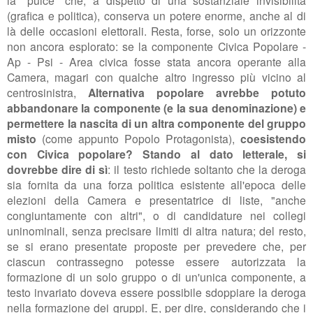
la "pulce" che, a dispetto di una sostanziale invisibilità
(grafica e politica), conserva un potere enorme, anche al di
là delle occasioni elettorali. Resta, forse, solo un orizzonte
non ancora esplorato: se la componente
Civica Popolare -
Ap - Psi - Area civica fosse stata ancora operante alla
Camera, magari con qualche altro ingresso più vicino al
centrosinistra,
Alternativa popolare avrebbe potuto
abbandonare la componente (e la sua denominazione) e
permettere la nascita di un altra componente del gruppo
misto
(come appunto Popolo Protagonista),
coesistendo
con Civica popolare?
Stando al dato letterale, si
dovrebbe dire di sì
: il testo richiede soltanto che la deroga
sia fornita da una forza politica
esistente all'epoca delle
elezioni della Camera e presentatrice di liste, "anche
congiuntamente con altri", o di candidature nei collegi
uninominali, senza precisare limiti di altra natura; del resto,
se si erano presentate proposte per prevedere che, per
ciascun contrassegno potesse essere autorizzata la
formazione di un solo gruppo o di un'unica componente, a
testo invariato doveva essere possibile sdoppiare la deroga
nella formazione dei gruppi. E, per dire, considerando che i