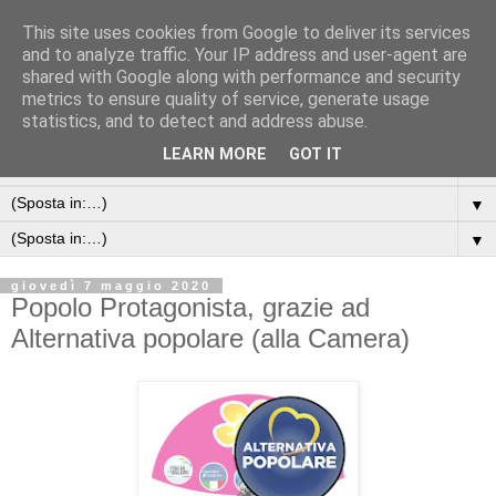
This site uses cookies from Google to deliver its services
and to analyze traffic. Your IP address and user-agent are
shared with Google along with performance and security
metrics to ensure quality of service, generate usage
statistics, and to detect and address abuse.
LEARN MORE
GOT IT
▼
▼
▼
giovedì 7 maggio 2020
Popolo Protagonista, grazie ad
Alternativa popolare (alla Camera)