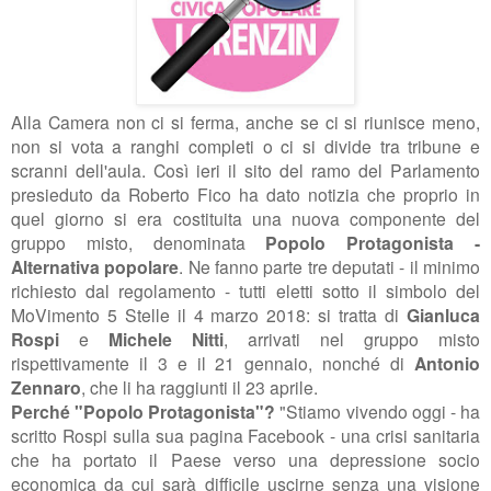
Alla Camera non ci si ferma, anche se ci si riunisce meno,
non si vota a ranghi completi o ci si divide tra tribune e
scranni dell'aula. Così ieri il sito del ramo del Parlamento
presieduto da Roberto Fico ha dato notizia che proprio in
quel giorno si era costituita una nuova componente del
gruppo misto, denominata
Popolo Protagonista -
Alternativa popolare
. Ne fanno parte tre deputati - il minimo
richiesto dal regolamento - tutti eletti sotto il simbolo del
MoVimento 5 Stelle il 4 marzo 2018: si tratta di
Gianluca
Rospi
e
Michele Nitti
, arrivati nel gruppo misto
rispettivamente il 3 e il 21 gennaio, nonché di
Antonio
Zennaro
, che li ha raggiunti il 23 aprile.
Perché "Popolo Protagonista"?
"Stiamo vivendo oggi - ha
scritto Rospi sulla sua pagina Facebook - una crisi sanitaria
che ha portato il Paese verso una depressione socio
economica da cui sarà difficile uscirne senza una visione