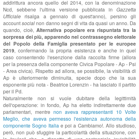
addirittura ancora quello del 2014, con la denominazione
Ncd, sebbene l'ultima versione pubblicata in
Gazzetta
Ufficiale
risalga a gennaio di quest'anno), persino gli
account
social
non danno segni di vita da quasi un anno. Da
quando, cioè,
Alternativa popolare era rispuntata tra la
sorpresa dei più, apparendo nel contrassegno elettorale
del Popolo della Famiglia presentato per le europee
2019
, confermando la propria esistenza e anche in quel
caso consentendo l'esenzione dalla raccolta firme (allora
per la presenza della componente
Civica Popolare - Ap - Psi
- Area civica
). Rispetto ad allora, se possibile, la visibilità di
Ap è ulteriormente diminuita, specie dopo che la sua
esponente più nota - Beatrice Lorenzin - ha lasciato il partito
per il Pd.
Naturalmente non si vuole dubitare della legittimità
dell'operazione: in fondo, Ap ha eletto
indirettamente
due
parlamentari, mentre
non aveva rappresentanti 10 Volte
Meglio, che aveva permesso l'esistenza autonoma della
componente Sogno Italia
e poi a Cambiamo!. Allo studioso,
però, non può sfuggire la particolarità della situazione, con