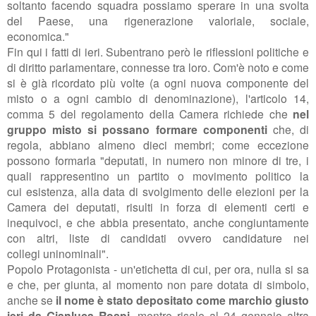
soltanto facendo squadra possiamo sperare in una svolta
del Paese, una rigenerazione valoriale, sociale,
economica.
"
Fin qui i fatti di ieri. Subentrano però le riflessioni politiche e
di diritto parlamentare, connesse tra loro. Com'è noto e come
si è già ricordato più volte (a ogni nuova componente del
misto o a ogni cambio di denominazione), l'articolo 14,
comma 5 del regolamento della Camera richiede che
nel
gruppo misto si possano formare componenti
che, di
regola, abbiano almeno dieci membri; come eccezione
possono formarla "deputati, in numero
non minore di tre, i
quali rappresentino un partito o movimento politico la
cui
esistenza, alla data di svolgimento delle elezioni per la
Camera dei deputati,
risulti in forza di elementi certi e
inequivoci, e che abbia presentato, anche
congiuntamente
con altri, liste di candidati ovvero candidature nei
collegi
uninominali
".
Popolo Protagonista - un'etichetta di cui, per ora, nulla si sa
e che, per giunta, al momento non pare dotata di simbolo,
anche se
il nome è stato depositato come marchio giusto
ieri da Gianluca Rospi,
mentre risale al 24 gennaio altra