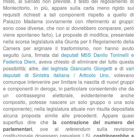
misto, al Senato non previste. Il testo del regolamento di
Montecitorio, in più, appare sulla carta meno rigido sui
requisiti richiesti a tali componenti rispetto a quello di
Palazzo Madama (ovviamente con riferimento ai gruppi:
sono cose diverse, che non si dovrebbero comparare, però
viene spontaneo farlo). Le proposte di modifica, presentate
nella scorsa legislatura alla Giunta per il Regolamento della
Camera per arginare il trasformismo, non hanno avuto
seguito (una, firmata dai
deputati M5S Danilo Toninelli e
Federica Dieni
, aveva chiesto di eliminare del tutto questa
possibilità; altre,
del leghista Giancarlo Giorgetti
e di
vari
deputati di Sinistra italiana / Articolo Uno
, volevano
comunque intervenire per limitare la nascita di nuovi gruppi
e componenti in deroga, in particolare consentendo che da
un contrassegno elettorale, evidentemente anche
composito, potesse nascere un solo gruppo o una sola
componente); nella legislatura attuale non risulta depositata
alcuna proposta simile alle precedenti.
Appare quasi
superfluo dire che
la contrazione del numero dei
parlamentari
, ove al
referendum
sulla revisione
costituzionale dovessero prevalere i Sì,
costringerebbe a