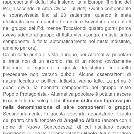
rappresentanti della lista Insieme Italia Europa (il primo del
Psi, il secondo di Area Civica - ulivisti). Quella componente
è sopravvissuta fino al 23 settembre, quando è stata
dichiarata cessata perché Lorenzin e Soverini erano entrati
nel gruppo del Pd, mentre Toccafondi quattro giorni prima
aveva aderito al gruppo di Italia viva (Longo, rimasto unico
componente, è finito automaticamente nel misto indistinto,
almeno per ora).
Da un certo punto di vista, dunque, per Alternativa popolare
si tratta non di un esordio, ma di un ritorno (ovviamente
limitando lo sguardo a questa legislatura: in quella
precedente non c'erano dubbi). Alcune osservazioni di
natura tecnica e politica, tuttavia, vanno fatte. La prima è
quasi ovvia: la neonata componente del gruppo misto
Popolo Protagonista - Alternativa popolare è potuta nascere
in questa forma solo perché
il nome di Ap non figurava più
nella denominazione di altre componenti o gruppi
.
Secondariamente, in questa seconda apparizione il ruolo
del partito che fu fondato da
Angelino Alfano
(ancora con il
nome di Nuovo Centrodestra), di cui risultano essere
presidente (e legale rappresentante)
Paolo Alli
e tesoriere