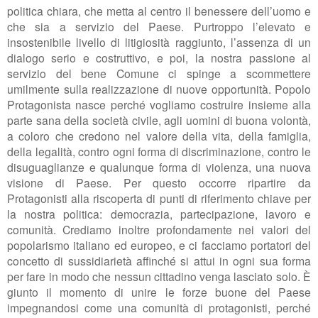
politica chiara, che metta al centro il benessere dell’uomo e
che sia a servizio del Paese. Purtroppo l’elevato e
insostenibile livello di litigiosità raggiunto, l’assenza di un
dialogo serio e costruttivo, e poi, la nostra passione al
servizio del bene Comune ci spinge a scommettere
umilmente sulla realizzazione di nuove opportunità.
Popolo
Protagonista nasce perché vogliamo costruire insieme alla
parte sana della società civile, agli uomini di buona volontà,
a coloro che credono nel valore della vita, della famiglia,
della legalità, contro ogni forma di discriminazione, contro le
disuguaglianze e qualunque forma di violenza, una nuova
visione di Paese.
Per questo occorre ripartire da
Protagonisti alla riscoperta di punti di riferimento chiave per
la nostra politica: democrazia, partecipazione, lavoro e
comunità. Crediamo inoltre profondamente nei valori del
popolarismo italiano ed europeo, e ci facciamo portatori del
concetto di sussidiarietà affinché si attui in ogni sua forma
per fare in modo che nessun cittadino venga lasciato solo.
È
giunto il momento di unire le forze buone del Paese
impegnandosi come una comunità di protagonisti, perché