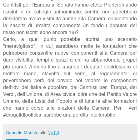
Centristi per l'Europa al Senato hanno eletto Pierferdinando
Casini in un collegio uninominale, perché non potrebbero
desiderare avere visibilità anche alla Camera, consentendo
la nascita di un'altra componente (in fondo i deputati del
misto non iscritti sono ancora 16)?
Certo, a quel punto potrebbe aprirsi uno scenario
"meraviglioso", in cui sarebbero molte le formazioni che
potrebbero consentire nuove componenti alla Camera per
dare visibilità, tempi e spazi a chi ha abbandonato gruppi
più grandi. Almeno fino a quando i deputati decidessero di
mettere mano, stavolta sul serio, al regolamento: ci
priverebbero però del brivido nel vedere le componenti
dell'Idv, dell'Italia è popolare, dei Centristi per l'Europa, dei
Verdi, dell'Unione, di Area civica, oltre che del Partito Valore
Umano, della Lista del Popolo e di tutte le altre formazioni
che hanno corso alle elezioni della Camera. Per i veri
#drogatidipolitica, sarebbe una perdita intollerabile.
Gabriele Maestri
alle
15:03