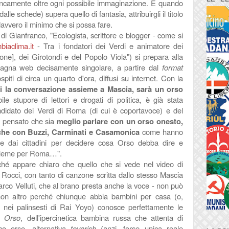
ancamente oltre ogni possibile immaginazione. E quando
lle schede) supera quello di fantasia, attribuirgli il titolo
 davvero il minimo che si possa fare.
di Gianfranco, "
Ecologista, scrittore e blogger - come si
iaclima.it
-
Tra i fondatori dei Verdi e
animatore dei
ione], dei Girotondi e del Popolo Viola")
si prepara alla
agna web decisamente singolare, a partire dal
format
ospiti di circa un quarto d'ora, diffusi su internet. Con la
ti la conversazione assieme a Mascia, sarà un orso
bile stupore di lettori e drogati di politica, è già stata
ndidato de
i Verdi di Roma (di cui è coportavoce) e del
 pensato che sia
meglio parlare con un orso onesto,
 che con Buzzi, Carminati e Casamonica
come hanno
tare dai cittadini per decidere cosa Orso debba dire e
nsieme per Roma…".
ché appare chiaro che quello che si vede nel video di
Rocci, con tanto di canzone scritta dallo stesso Mascia
arco Velluti, che al brano presta anche la voce - non può
on altro perché chiunque abbia bambini per casa (o,
i nei palinsesti di Rai Yoyo) conosce perfettamente le
 Orso
, dell'ipercinetica bambina russa che attenta di
mico orso, alternativa
tovarish
(anzi, forse unica reale