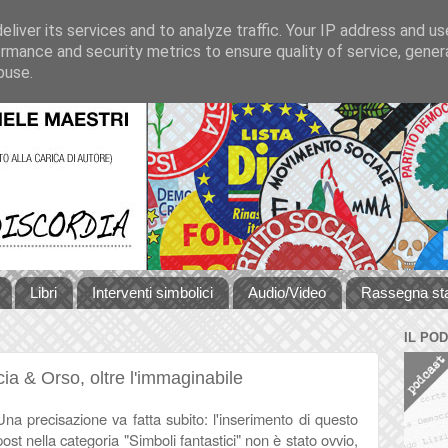
liver its services and to analyze traffic. Your IP address and u
rmance and security metrics to ensure quality of service, gene
buse.
Libri
Interventi simbolici
Audio/Video
Rassegna s
IL PO
cia & Orso, oltre l'immaginabile
Una precisazione va fatta subito: l'inserimento di questo
post nella categoria "Simboli fantastici" non è stato ovvio,