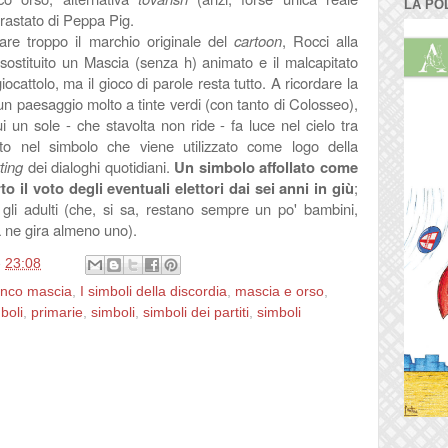
LA PO
trastato di Peppa Pig.
re troppo il marchio originale del
cartoon
, Rocci alla
ostituito un Mascia (senza h) animato e il malcapitato
ocattolo, ma il gioco di parole resta tutto. A ricordare la
n paesaggio molto a tinte verdi (con tanto di Colosseo),
cui un sole - che stavolta non ride - fa luce nel cielo tra
to nel simbolo che viene utilizzato come logo della
ting
dei dialoghi quotidiani.
Un simbolo affollato come
o il voto degli eventuali elettori dai sei anni in giù
;
o gli adulti (che, si sa, restano sempre un po' bambini,
a ne gira almeno uno).
e
23:08
anco mascia
,
I simboli della discordia
,
mascia e orso
,
boli
,
primarie
,
simboli
,
simboli dei partiti
,
simboli