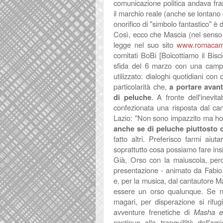
comunicazione politica andava fr
il marchio reale (anche se lontano da
onorifico di "simbolo fantastico" è
Così, ecco che Mascia (nel senso 
legge nel suo sito
www.romacamb
comitati BoBi [Boicottiamo il Bisc
sfida del 6 marzo con una
camp
utilizzato: dialoghi quotidiani con 
particolarità che,
a portare avan
di
peluche
. A fronte dell'inevita
confezionata una risposta dal ca
Lazio
: "
Non sono impazzito ma ho
anche se di peluche piuttosto
fatto altri. Preferisco farmi aiu
soprattutto cosa possiamo fare i
Già, Orso con la maiuscola, per
presentazione - animato da Fabio 
e, per la musica, dal cantautore M
essere un orso qualunque. Se n
magari, per disperazione si rifug
avventure frenetiche di
Masha e
continuo alla tranquillità dell'a