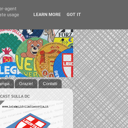
ser-agent
rate usage
LEARN MORE
GOT IT
tampa
Grazie!
Contatti
DCAST SULLA DC