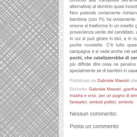
alternativa) al dominio quasi incon
Non potendo ovviamente richiama
bambina (con l'h) ha ovviamente s
orsone si trasforma in un orsetto gi
provenienza verde del candidato, u
in cui si può girare in bici, e in 
poche nuvolette. C'è tutto ques
campagna e si vede anche nei
set
pochi, che catalizzerebbe di cert
più difficile dire cosa ne pensin
specialmente se di bambini in cas
Pubblicato da
Gabriele Maestri
all
Etichette:
Gabriele Maestri
,
gianfr
masha e orso
,
per un pugno di sim
fantastici
,
simboli politici
,
simbolo
Nessun commento:
Posta un commento