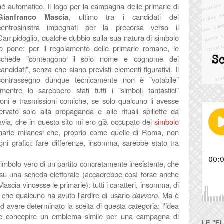
né automatico. Il logo per la campagna delle primarie di
Gianfranco Mascia
, ultimo tra i candidati del
centrosinistra impegnati per la precorsa verso il
Campidoglio, qualche dubbio sulla sua natura di simbolo
lo pone: per il regolamento delle primarie romane, le
schede "
contengono il solo nome e
cognome dei
candidati", senza che siano previsti elementi figurativi. Il
contrassegno dunque
tecnicamente
non è
"votabile"
(mentre lo sarebbero stati tutti i "simboli fantastici"
zioni e trasmissioni comiche, se solo qualcuno li avesse
ervato solo alla propaganda e alle rituali spillette da
ttavia, che in questo sito mi ero già occupato del
simbolo
marie milanesi che, proprio come quelle di Roma, non
i grafici: fare differenze, insomma, sarebbe stato tra
imbolo vero di un partito concretamente inesistente, che
re su una scheda elettorale (accadrebbe così forse anche
Mascia vincesse le primarie): tutti i caratteri, insomma, di
 che qualcuno ha avuto l'ardire di usarlo
davvero
. Ma è
d avere determinato la scelta di questa categoria: l'idea
te concepire un emblema simile per una campagna di
LE "E