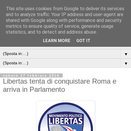
This site uses cookies from Google to deliver its services
and to analyze traffic. Your IP address and user-agent are
shared with Google along with performance and security
metrics to ensure quality of service, generate usage
statistics, and to detect and address abuse.
LEARN MORE
GOT IT
▼
▼
▼
sabato 27 febbraio 2016
Libertas tenta di conquistare Roma e
arriva in Parlamento