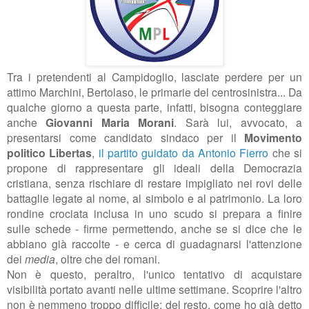
Tra i pretendenti al Campidoglio, lasciate perdere per un
attimo Marchini, Bertolaso, le primarie del centrosinistra... Da
qualche giorno a questa parte, infatti, bisogna conteggiare
anche
Giovanni Maria Morani
. Sarà lui, avvocato, a
presentarsi come candidato sindaco per il
Movimento
politico Libertas
,
il partito guidato da Antonio Fierro
che si
propone di rappresentare gli ideali della Democrazia
cristiana, senza rischiare di restare impigliato nei rovi delle
battaglie legate al nome, al simbolo e al patrimonio. La loro
rondine crociata inclusa in uno scudo si prepara a finire
sulle schede - firme permettendo, anche se si dice che le
abbiano già raccolte - e cerca di guadagnarsi l'attenzione
dei
media
, oltre che dei romani.
Non è questo, peraltro, l'unico tentativo di acquistare
visibilità portato avanti nelle ultime settimane. Scoprire l'altro
non è nemmeno troppo difficile; del resto, come ho già detto