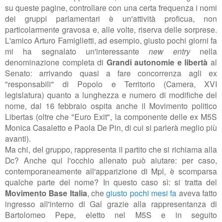
su queste pagine, controllare con una certa frequenza i nomi
dei gruppi parlamentari è un'attività proficua, non
particolarmente gravosa e, alle volte,
riserva delle sorprese.
L'amico Arturo Famiglietti, ad esempio, giusto pochi giorni fa
mi ha segnalato un'interessante
new entry
nella
denominazione completa di
Grandi autonomie e libertà
al
Senato: arrivando quasi a fare concorrenza agli ex
"responsabili" di Popolo e Territorio (Camera, XVI
legislatura) quanto a lunghezza e numero di modifiche del
nome, dal 16 febbraio ospita anche il Movimento politico
Libertas (oltre che "Euro Exit", la componente delle ex M5S
Monica Casaletto e Paola De Pin, di cui si parlerà meglio più
avanti).
Ma chi, del gruppo, rappresenta il partito che si richiama alla
Dc? Anche qui l'occhio allenato può aiutare: per caso,
contemporaneamente all'apparizione di Mpl, è scomparsa
qualche parte del nome? In questo caso sì: si tratta del
Movimento Base Italia
, che
giusto pochi mesi fa
aveva fatto
ingresso all'interno di Gal grazie alla rappresentanza di
Bartolomeo Pepe, eletto nel M5S e in seguito