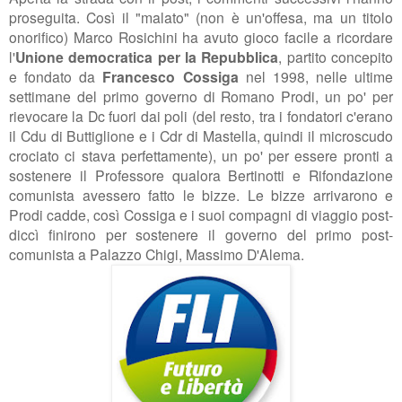
proseguita. Così il "malato" (non è un'offesa, ma un titolo
onorifico)
Marco Rosichini ha avuto gioco facile a ricordare
l'
Unione democratica per la Repubblica
, partito concepito
e fondato da
Francesco Cossiga
nel 1998, nelle ultime
settimane del primo governo di Romano Prodi, un po' per
rievocare la Dc fuori dai poli (del resto, tra i fondatori c'erano
il Cdu di Buttiglione e i Cdr di Mastella, quindi il microscudo
crociato ci stava perfettamente), un po' per essere pronti a
sostenere il Professore qualora Bertinotti e Rifondazione
comunista avessero fatto le bizze. Le bizze arrivarono e
Prodi cadde, così Cossiga e i suoi compagni di viaggio post-
diccì finirono per sostenere il governo del primo post-
comunista a Palazzo Chigi, Massimo D'Alema.