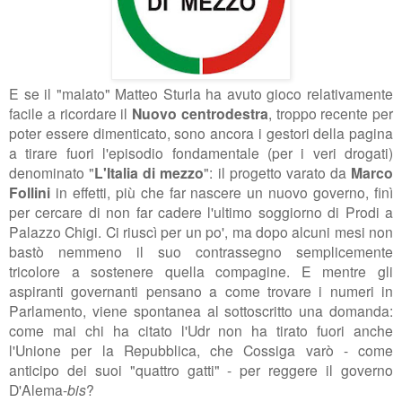
E se il "malato"
Matteo Sturla ha avuto gioco relativamente
facile a ricordare il
Nuovo centrodestra
, troppo recente per
poter essere dimenticato, sono ancora i gestori della pagina
a tirare fuori l'episodio fondamentale (per i veri drogati)
denominato "
L'Italia di mezzo
": il progetto varato da
Marco
Follini
in effetti, più che far nascere un nuovo governo, finì
per cercare di non far cadere l'ultimo soggiorno di Prodi a
Palazzo Chigi. Ci riuscì per un po', ma dopo alcuni mesi non
bastò nemmeno il suo contrassegno semplicemente
tricolore a sostenere quella compagine. E mentre gli
aspiranti governanti pensano a come trovare i numeri in
Parlamento, viene spontanea al sottoscritto una domanda:
come mai chi ha citato l'Udr non ha tirato fuori anche
l'Unione per la Repubblica, che Cossiga varò - come
anticipo dei suoi "quattro gatti" - per reggere il governo
D'Alema-
bis
?