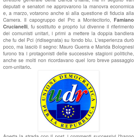
deputati e senatori ne approvarono la manovra economica
e, a marzo, votarono anche sì alla questione di fiducia alla
Camera. Il capogruppo del Prc a Montecitorio,
Famiano
Crucianelli
, fu sostituito e proprio lui divenne il riferimento
dei comunisti unitari, i primi a mettere la doppia bandiera
che fu del Pci (ridisegnata) su fondo blu. L'esperienza durò
poco, ma lasciò il segno: Mauro Guerra e Marida Bolognesi
furono tra i protagonisti delle successive stagioni politiche,
anche se molti non ricordavano quel loro breve passaggio
com-unitario
.
Aperta la strada con il post, i commenti successivi l'hanno