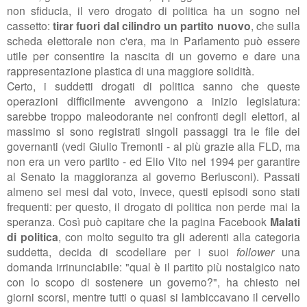
non sfiducia, il vero drogato di politica ha un sogno nel
cassetto:
tirar fuori dal cilindro un partito nuovo
, che sulla
scheda elettorale non c'era, ma in Parlamento può essere
utile per consentire la nascita di un governo e dare una
rappresentazione plastica di una maggiore solidità.
Certo, i suddetti drogati di politica sanno che queste
operazioni difficilmente avvengono a inizio legislatura:
sarebbe troppo maleodorante nei confronti degli elettori, al
massimo si sono registrati singoli passaggi tra le file dei
governanti (vedi Giulio Tremonti - al più grazie alla FLD, ma
non era un vero partito - ed Elio Vito nel 1994 per garantire
al Senato la maggioranza al governo Berlusconi). Passati
almeno sei mesi dal voto, invece, questi episodi sono stati
frequenti: per questo, il drogato di politica non perde mai la
speranza. Così può capitare che la pagina Facebook
Malati
di politica
,
con molto seguito tra gli aderenti alla categoria
suddetta, decida di scodellare per i suoi
follower
una
domanda irrinunciabile: "qual è il partito più nostalgico nato
con lo scopo di sostenere un governo?", ha chiesto nei
giorni scorsi, mentre tutti o quasi si lambiccavano il cervello