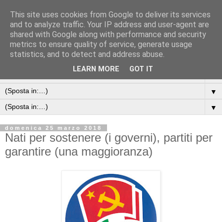
This site uses cookies from Google to deliver its services
and to analyze traffic. Your IP address and user-agent are
shared with Google along with performance and security
metrics to ensure quality of service, generate usage
statistics, and to detect and address abuse.
LEARN MORE
GOT IT
▼
▼
▼
domenica 25 marzo 2018
Nati per sostenere (i governi), partiti per
garantire (una maggioranza)