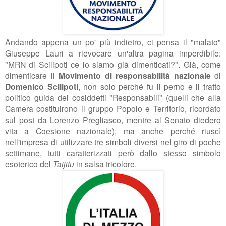
Andando appena un po' più indietro, ci pensa il "malato"
Giuseppe Lauri a rievocare un'altra pagina imperdibile:
"MRN di Scilipoti ce lo siamo già dimenticati?". Già, come
dimenticare il
Movimento di responsabilità nazionale
di
Domenico Scilipoti
, non solo perché fu il perno e il tratto
politico guida dei cosiddetti "Responsabili" (quelli che alla
Camera costituirono il gruppo
Popolo e Territorio, ricordato
sul post da Lorenzo Pregliasco, mentre al Senato diedero
vita a Coesione nazionale), ma anche perché riuscì
nell'impresa di utilizzare tre simboli diversi nel giro di poche
settimane, tutti caratterizzati però dallo stesso simbolo
esoterico del
Taijitu
in salsa tricolore.