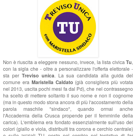
Non è riuscita a eleggere nessuno, invece, la lista civica
Tu
,
con la sigla che - oltre a personalizzare l'offerta elettorale -
sta per
Treviso unica
. La sua candidata alla guida del
comune era
Maristella Caldato
(già consigliera più votata
nel 2013, uscita pochi mesi fa dal Pd), che nel contrassegno
ha scelto di mettere soltanto il suo nome e non il cognome
(ma in questo modo stona ancora di più l'accostamento della
parola maschile "sindaco", quando ormai anche
l'Accademia della Crusca propende per il femminile della
carica). L'emblema era fondato essenzialmente sull'uso dei
colori (giallo e viola, distribuiti tra corona e cerchio centrale)
e sulle iniziali TU, poste nel cerchio nel tentativo di far