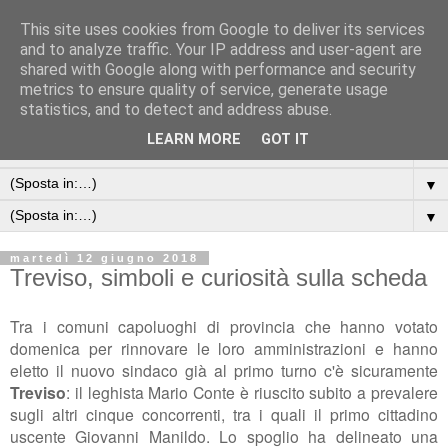
This site uses cookies from Google to deliver its services
and to analyze traffic. Your IP address and user-agent are
shared with Google along with performance and security
metrics to ensure quality of service, generate usage
statistics, and to detect and address abuse.
LEARN MORE
GOT IT
▼
▼
▼
martedì 12 giugno 2018
Treviso, simboli e curiosità sulla scheda
Tra i comuni capoluoghi di provincia che hanno votato
domenica per rinnovare le loro amministrazioni e hanno
eletto il nuovo sindaco già al primo turno c'è sicuramente
Treviso
: il leghista Mario Conte è riuscito subito a prevalere
sugli altri cinque concorrenti, tra i quali il primo cittadino
uscente Giovanni Manildo. Lo spoglio ha delineato una