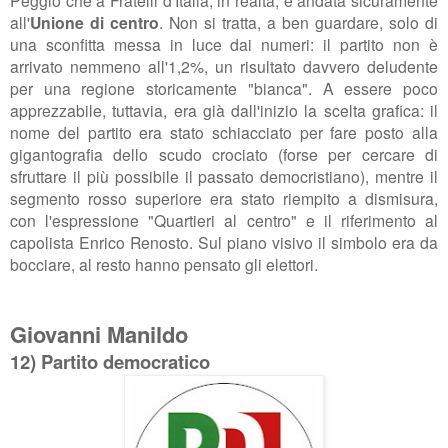
Peggio che a Fratelli d'Italia, in realtà, è andata sicuramente
all'
Unione di centro
. Non si tratta, a ben guardare, solo di
una sconfitta messa in luce dai numeri: il partito non è
arrivato nemmeno all'1,2%, un risultato davvero deludente
per una regione storicamente "bianca". A essere poco
apprezzabile, tuttavia, era già dall'inizio la scelta grafica: il
nome del partito era stato schiacciato per fare posto alla
gigantografia dello scudo crociato (forse per cercare di
sfruttare il più possibile il passato democristiano), mentre il
segmento rosso superiore era stato riempito a dismisura,
con l'espressione "Quartieri al centro" e il riferimento al
capolista Enrico Renosto. Sul piano visivo il simbolo era da
bocciare, al resto hanno pensato gli elettori.
Giovanni Manildo
12) Partito democratico