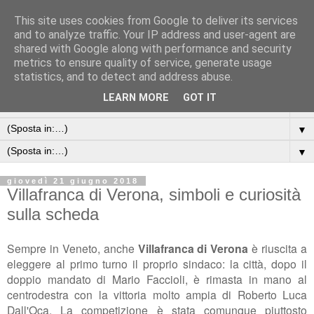
This site uses cookies from Google to deliver its services
and to analyze traffic. Your IP address and user-agent are
shared with Google along with performance and security
metrics to ensure quality of service, generate usage
statistics, and to detect and address abuse.
LEARN MORE
GOT IT
▼
▼
▼
giovedì 21 giugno 2018
Villafranca di Verona, simboli e curiosità
sulla scheda
Sempre in Veneto, anche
Villafranca di Verona
è riuscita a
eleggere al primo turno il proprio sindaco: la città, dopo il
doppio mandato di Mario Faccioli, è rimasta in mano al
centrodestra con la vittoria molto ampia di Roberto Luca
Dall'Oca. La competizione è stata comunque piuttosto