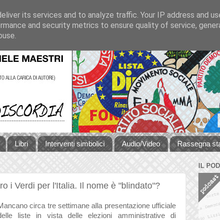
liver its services and to analyze traffic. Your IP address and u
rmance and security metrics to ensure quality of service, gene
buse.
Libri
Interventi simbolici
Audio/Video
Rassegna s
IL PO
i Verdi per l'Italia. Il nome è "blindato"?
Mancano circa tre settimane alla presentazione ufficiale
delle liste in vista delle elezioni amministrative di