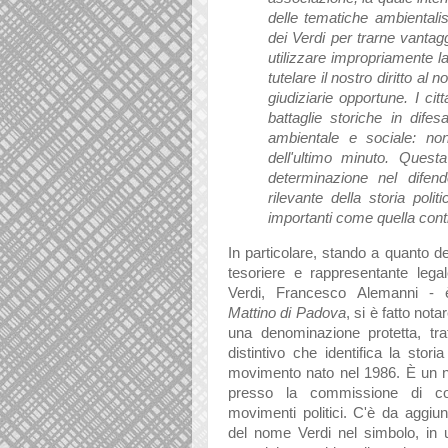
delle tematiche ambientalis
dei Verdi per trarne vantag
utilizzare impropriamente l
tutelare il nostro diritto al 
giudiziarie opportune. I cit
battaglie storiche in difes
ambientale e sociale: no
dell'ultimo minuto. Quest
determinazione nel difen
rilevante della storia pol
importanti come quella contr
In particolare, stando a quanto del
tesoriere e rappresentante leg
Verdi, Francesco Alemanni - è
Mattino di Padova
, si è fatto not
una denominazione protetta, tr
distintivo che identifica la storia
movimento nato nel 1986. È un 
presso la commissione di cont
movimenti politici. C'è da aggiun
del nome Verdi nel simbolo, in