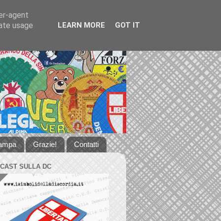
ser-agent
rate usage
LEARN MORE
GOT IT
tampa
Grazie!
Contatti
DCAST SULLA DC