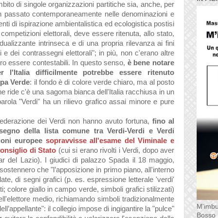
mbito di singole organizzazioni partitiche sia, anche, per
ta in passato contemporaneamente nelle denominazioni e
nti di ispirazione ambientalistica ed ecologistica postisi
competizioni elettorali, deve essere ritenuta, allo stato,
dualizzante intrinseca e di una propria rilevanza ai fini
 e dei contrassegni elettorali"; in più, non c'erano altre
ro essere contestabili. In questo senso,
è bene notare
 l'Italia difficilmente potrebbe essere ritenuto
opa Verde
: il fondo è di colore verde chiaro, ma al posto
che ride c'è una sagoma bianca dell'Italia racchiusa in un
 parola "Verdi" ha un rilievo grafico assai minore e pure
Federazione dei Verdi non hanno avuto fortuna,
fino al
ssegno della lista comune tra Verdi-Verdi e Verdi
zioni europee
sopravvisse all'esame del Viminale e
onsiglio di Stato
(cui si erano rivolti i Verdi, dopo aver
Tar del Lazio).
I giudici di palazzo Spada il 18 maggio,
ostennero che "l’apposizione in primo piano, all'interno
ate, di segni grafici (p. es. espressione letterale 'verdi'
ti; colore giallo in campo verde, simboli grafici stilizzati)
ll'elettore medio, richiamando simboli tradizionalmente
M'imbu
ell’appellante": il collegio impose di ingigantire la "pulce"
Bosso