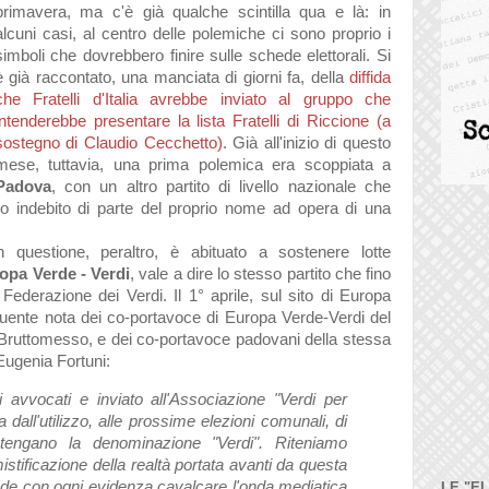
primavera, ma c'è già qualche scintilla qua e là: in
alcuni casi, al centro delle polemiche ci sono proprio i
simboli che dovrebbero finire sulle schede elettorali. Si
è già raccontato, una manciata di giorni fa, della
diffida
che Fratelli d'Italia avrebbe inviato al gruppo che
intenderebbe presentare la lista Fratelli di Riccione (a
sostegno di Claudio Cecchetto)
. Già all'inizio di questo
mese, tuttavia, una prima polemica era scoppiata a
Padova
, con un altro partito di livello nazionale che
o indebito di parte del proprio nome ad opera di una
in questione, peraltro, è abituato a sostenere lotte
opa Verde - Verdi
,
vale a dire lo stesso partito che fino
ederazione dei Verdi. Il 1° aprile, sul sito di Europa
uente nota dei co-portavoce di Europa Verde-Verdi del
Bruttomesso, e dei co-portavoce padovani della stessa
ugenia Fortuni:
i avvocati e inviato all'Associazione "Verdi per
da dall'utilizzo, alle prossime elezioni comunali, di
ontengano la denominazione "Verdi". Riteniamo
 mistificazione della realtà portata avanti da questa
nde con ogni evidenza cavalcare l'onda mediatica
LE "E