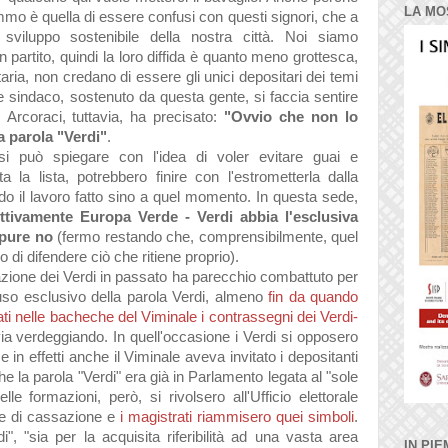
LA MO
mo è quella di essere confusi con questi signori, che a
sviluppo sostenibile della nostra città. Noi siamo
 partito, quindi la loro diffida è quanto meno grottesca,
taria, non credano di essere gli unici depositari dei temi
le sindaco, sostenuto da questa gente, si faccia sentire
". Arcoraci, tuttavia, ha precisato:
"Ovvio che non lo
a parola "Verdi"
.
i può spiegare con l'idea di voler evitare guai e
a la lista, potrebbero finire con l'estrometterla dalla
ndo il lavoro fatto sino a quel momento. In questa sede,
ettivamente Europa Verde - Verdi abbia l'esclusiva
ppure no
(fermo restando che, comprensibilmente, quel
o di difendere ciò che ritiene proprio).
azione dei Verdi in passato ha parecchio combattuto per
'uso esclusivo della parola Verdi, almeno
fin da quando
ati nelle bacheche del Viminale i contrassegni dei Verdi-
ia verdeggiando. In quell'occasione i Verdi si opposero
in effetti anche il Viminale aveva invitato i depositanti
che la parola "Verdi" era già in Parlamento legata al "sole
lle formazioni, però, si rivolsero all'Ufficio elettorale
te di cassazione e
i magistrati riammisero quei simboli
.
", "sia per la acquisita riferibilità ad una vasta area
IN PIE