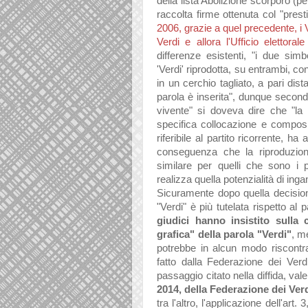
della lista Abolizione scorporo (pe
raccolta firme ottenuta col "pres
2006, grazie a quel precedente,
i
Verdi e allora l'Ufficio elettora
differenze esistenti, "i due simb
'Verdi' riprodotta, su entrambi, c
in un cerchio tagliato, a pari dist
parola è inserita", dunque secondo 
vivente" si doveva dire che "la r
specifica collocazione e composi
riferibile al partito ricorrente, ha
conseguenza che la riproduzion
similare per quelli che sono i p
realizza quella potenzialità di inga
Sicuramente dopo quella decision
"Verdi" è più tutelata rispetto al
giudici hanno insistito sulla 
grafica" della parola "Verdi"
, m
potrebbe in alcun modo riscontrar
fatto dalla Federazione dei Ver
passaggio citato nella diffida, val
2014, della Federazione dei Verdi
tra l'altro, l'applicazione dell'ar