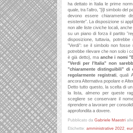
ha dettato in Italia le prime norme
quale, tra l'altro, "[i]l simbolo de
devono essere chiaramente distin
esistente". La disposizione si appl
non alle liste civiche locali, anch
su un piano di forza il partito "re
disposizione, tuttavia, potrebbe 
"Verdi": se il simbolo non fosse m
potrebbe rilevare che non solo i co
è già detto), ma
anche i nomi "E
"Verdi per l'Italia" non sare
"chiaramente distinguibili" di
regolarmente registrati
, quali
A
ancora Alternativa popolare e Alterna
Detto tutto questo, la scelta di u
la lista, almeno per queste rag
scegliere se conservare il nom
riprendere a lavorare per consolid
approfondita a dovere.
Pubblicato da
Gabriele Maestri
all
Etichette:
amministrative 2022
,
eu