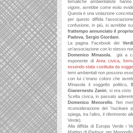
tematiche ambientaliste hann
vigore, avrebbe come esito eviden
Questa è una violazione concreta c
per questo diffida l'associazio
confusione, in più, si avrebbe s
frattempo annunciato il proprio
Padova, Sergio Giordani
.
La pagina Facebook dei
Verd
un'associazione con lo stesso nome
Domenico Minasola
,
già a c
esponente di
Area civica, for
essendo stata costituita da soggett
temi ambientali non possono esser
con lui c'erano coloro che avrebb
Minasola il soggetto politico,
Gianernesto Zanin
; si era visto
Scelta civica, in passato aderente 
Domenico Menorello
. Nei mesi
riconsiderazione del "nucleare p
spiega, tra l'altro, il riferimento 
Verde).
Alla diffida di Europa Verde i Ve
Mattino di Padova
: per Menorello