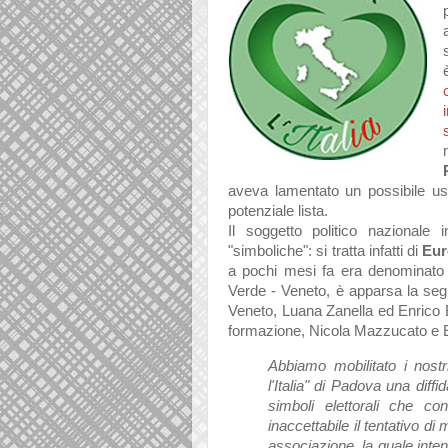
aveva lamentato un possibile us
potenziale lista.
Il soggetto politico nazionale 
"simboliche": si tratta infatti di
Eur
a pochi mesi fa era denominato F
Verde - Veneto, è apparsa la seg
Veneto, Luana Zanella ed Enrico 
formazione, Nicola Mazzucato e E
Abbiamo mobilitato i nostr
l'Italia" di Padova una diffi
simboli elettorali che c
inaccettabile il tentativo di
associazione, la quale inte