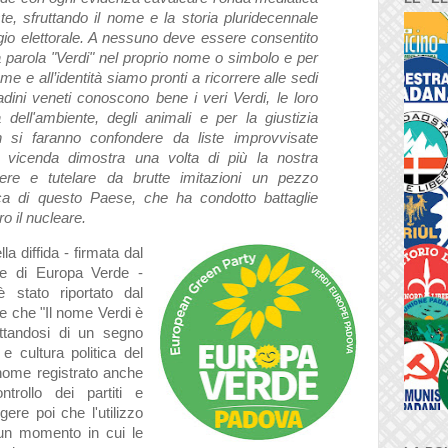
te, sfruttando il nome e la storia pluridecennale
gio elettorale. A nessuno deve essere consentito
a parola "Verdi" nel proprio nome o simbolo e per
nome e all’identità siamo pronti a ricorrere alle sedi
tadini veneti conoscono bene i veri Verdi, le loro
a dell'ambiente, degli animali e per la giustizia
n si faranno confondere da liste improvvisate
a vicenda dimostra una volta di più la nostra
dere e tutelare da brutte imitazioni un pezzo
itica di questo Paese, che ha condotto battaglie
o il nucleare.
la diffida - firmata dal
ale di Europa Verde -
 stato riportato dal
are che
"Il nome Verdi è
attandosi di un segno
 e cultura politica del
nome registrato anche
rollo dei partiti e
gere poi che l'utilizzo
 un momento in cui le