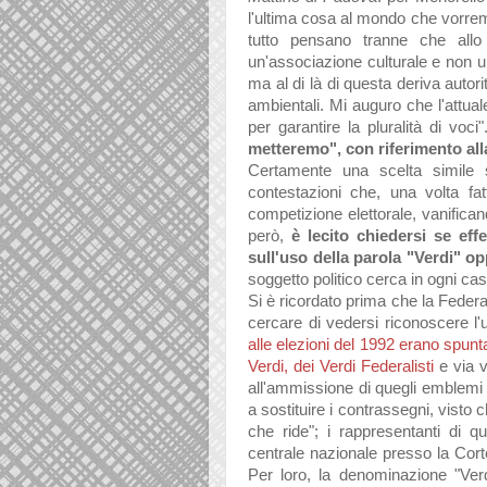
l'ultima cosa al mondo che vorrem
tutto pensano tranne che allo 
un'associazione culturale e non un
ma al di là di questa deriva autori
ambientali. Mi auguro che l'attua
per garantire la pluralità di voci
metteremo", con riferimento all
Certamente una scelta simile s
contestazioni che, una volta fatt
competizione elettorale, vanifica
però,
è lecito chiedersi se eff
sull'uso della parola "Verdi" o
soggetto politico cerca in ogni cas
Si è ricordato prima che la Feder
cercare di vedersi riconoscere l
alle elezioni del 1992 erano spunt
Verdi, dei Verdi Federalisti
e via v
all'ammissione di quegli emblemi e 
a sostituire i contrassegni, visto 
che ride"; i rappresentanti di que
centrale nazionale presso la Cor
Per loro,
la denominazione "Verdi