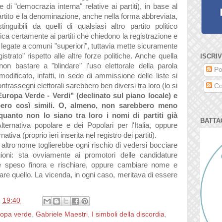
 di "democrazia interna" relative ai partiti), in base al
l partito e la denominazione, anche nella forma abbreviata,
guibili da quelli di qualsiasi altro partito politico
ica certamente ai partiti che chiedono la registrazione e
e legate a comuni "superiori", tuttavia mette sicuramente
gistrato" rispetto alle altre forze politiche. Anche quella
ISCRIV
non bastare a "blindare" l'uso elettorale della parola
Po
odificato, infatti, in sede di ammissione delle liste si
ntrassegni elettorali sarebbero ben diversi tra loro (lo si
Co
uropa Verde - Verdi" (declinato sul piano locale) e
bbero così simili. O, almeno, non sarebbero meno
 quanto non lo siano tra loro i nomi di partiti già
BATTA
lternativa popolare e dei Popolari per l'Italia, oppure
tiva (proprio ieri inserita nel registro dei partiti).
n altro nome toglierebbe ogni rischio di vedersi bocciare
ioni: sta ovviamente ai promotori delle candidature
e speso finora e rischiare, oppure cambiare nome e
are quello. La vicenda, in ogni caso, meritava di essere
e
19:40
ropa verde
,
Gabriele Maestri
,
I simboli della discordia
,