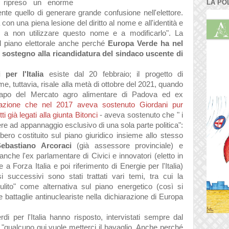
o ripreso un enorme
LA PO
te quello di generare grande confusione nell'elettore.
on una piena lesione del diritto al nome e all'identità e
ne a non utilizzare questo nome e a modificarlo". La
ul piano elettorale anche perché
Europa Verde ha nel
 sostegno alla ricandidatura del sindaco uscente di
i per l'Italia
esiste dal 20 febbraio; il progetto di
, tuttavia, risale alla metà di ottobre del 2021, quando
apo del Mercato agro alimentare di Padova ed ex
mazione che nel 2017 aveva sostenuto Giordani pur
i già legati alla giunta Bitonci
- aveva sostenuto che
"
i
e ad appannaggio esclusivo di una sola parte politica
":
ero costituito sul piano giuridico insieme allo stesso
Sebastiano Arcoraci
(già assessore provinciale) e
 anche l'ex parlamentare di Civici e innovatori (eletto in
a Forza Italia e poi riferimento di Energie per l'Italia)
 successivi sono stati trattati vari temi, tra cui la
ulito" come alternativa sul piano energetico (così si
alle battaglie antinucleariste nella dichiarazione di Europa
rdi per l'Italia hanno risposto, intervistati sempre dal
 "q
ualcuno qui vuole metterci il bavaglio. Anche perché