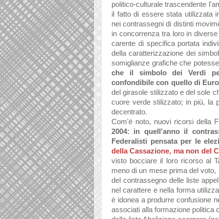
politico-culturale trascendente l'a
il fatto di essere stata utilizza
nei contrassegni di distinti movime
in concorrenza tra loro in diverse 
carente di specifica portata indivi
della caratterizzazione dei simboli
somiglianze grafiche che potesse
che il simbolo dei Verdi per
confondibile con quello di Eur
del girasole stilizzato e del sole 
cuore verde stilizzato; in più, la
decentrato.
Com'è noto, nuovi ricorsi della 
2004: in quell'anno il contra
Federalisti pensata per le ele
della Cassazione, ma non del C
visto bocciare il loro ricorso al 
meno di un mese prima del voto, s
del contrassegno delle liste appell
nel carattere e nella forma utilizza
è idonea a produrre confusione ne
associati alla formazione politica d