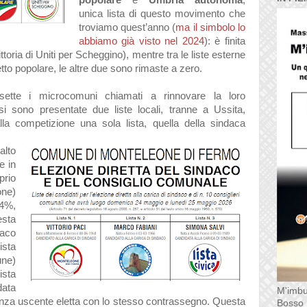
popolare
e
Umbria autonoma
,
unica lista di questo movimento che
troviamo quest’anno (
ma il simbolo lo
abbiamo già visto nel 2024
): è finita
ittoria di Uniti per Scheggino), mentre tra le liste esterne
tto popolare, le altre due sono rimaste a zero.
ette i microcomuni chiamati a rinnovare la loro
 si sono presentate due liste locali, tranne a Ussita,
la competizione una sola lista, quella della sindaca
alto
e in
prio
one)
,4%,
esta
daco
ista
ne)
sta
data
M'imbu
anza uscente eletta con lo stesso contrassegno. Questa
Bosso