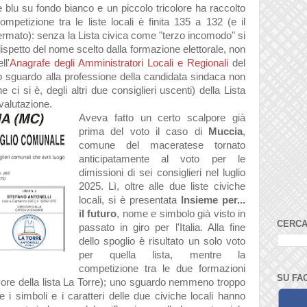
e blu su fondo bianco e un piccolo tricolore ha raccolto
mpetizione tra le liste locali è finita 135 a 132 (e il
rmato): senza la Lista civica come "terzo incomodo" si
dispetto del nome scelto dalla formazione elettorale, non
ll'
Anagrafe degli Amministratori Locali e Regionali
del
no sguardo alla professione della candidata sindaca non
 ci si è, degli altri due consiglieri uscenti) della Lista
valutazione.
Aveva fatto un certo scalpore già
prima del voto il caso di
Muccia
,
comune del maceratese tornato
anticipatamente al voto per le
dimissioni di sei consiglieri nel luglio
2025. Lì, oltre alle due liste civiche
locali, si è presentata
Insieme per...
il futuro
, nome e simbolo già visto in
CERCA
passato in giro per l'Italia. Alla fine
dello spoglio è risultato un solo voto
per quella lista, mentre la
competizione tra le due formazioni
SU FA
favore della lista La Torre); uno sguardo nemmeno troppo
e i simboli e i caratteri delle due civiche locali hanno