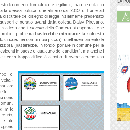
LA PO
esto fenomeno, formalmente legittimo, ma che nulla ha
a la stessa politica, che almeno dal 2019, di fronte ad
ta a discutere del disegno di legge inizialmente presentato
ugussori e portato avanti dalla collega Daisy Pirovano,
in attesa che il
plenum
della Camera si esprima - che
i molto il problema
basterebbe introdurre la richiesta
o cinque, nei comuni più piccoli): quell'adempimento le
mezz'ora (basterebbe, in fondo, portare in comune per la
i residenti in paese di qualcuno dei candidati), ma anche i
re senza troppa difficoltà a patto di avere almeno una
.
mpo di
 volta -
nsulare
ffetti il
 si sono
 comuni,
i mille
rcuris,
o state
regione