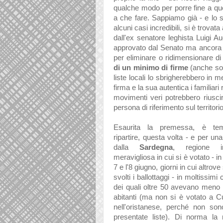
qualche modo per porre fine a qu
a che fare. Sappiamo già - e lo s
alcuni casi incredibili, si è trova
dall'ex senatore leghista Luigi A
approvato dal Senato ma ancora 
per eliminare o ridimensionare d
di un minimo di firme
(anche sol
liste locali lo sbrigherebbero in 
firma e la sua autentica i familiar
movimenti veri potrebbero riusci
persona di riferimento sul territorio
Esaurita la premessa, è te
ripartire, questa volta - e per una
dalla
Sardegna
,
regione i
meravigliosa in cui si è votato - in e
7 e l'8 giugno, giorni in cui altrove
svolti i ballottaggi - in moltissimi
dei quali oltre 50 avevano meno d
abitanti (ma non si è votato a Cu
nell'oristanese, perché non son
presentate liste). Di norma la 