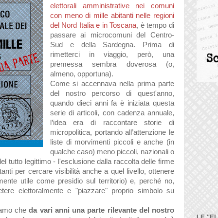
elettorali amministrative nei comuni
con meno di mille abitanti nelle regioni
del Nord Italia e in Toscana
, è tempo di
passare ai microcomuni del Centro-
Sud e della Sardegna. Prima di
rimetterci in viaggio, però, una
premessa sembra doverosa (o,
almeno, opportuna).
Come si accennava nella prima parte
del nostro percorso di quest'anno,
quando dieci anni fa è iniziata questa
serie di articoli, con cadenza annuale,
l’idea era di raccontare storie di
micropolitica, portando all’attenzione le
liste di morvimenti piccoli e anche (in
qualche caso) meno piccoli, nazionali o
l tutto legittimo - l'esclusione dalla raccolta delle firme
nti per cercare visibilità anche a quel livello, ottenere
ente utile come presidio sul territorio) e, perché no,
ere elettoralmente e "piazzare" proprio simbolo su
ciamo che
da vari anni una parte rilevante del nostro
LE "E