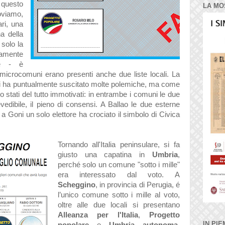
questo
LA MO
oviamo,
ari, una
a della
 solo la
amente
re - è
 microcomuni erano presenti anche due liste locali. La
esi ha puntualmente suscitato molte polemiche, ma come
 stati del tutto immotivati: in entrambe i comuni le due
evedibile, il pieno di consensi. A Ballao le due esterne
 a Goni un solo elettore ha crociato il simbolo di Civica
Tornando all'Italia peninsulare, si fa
giusto una capatina in
Umbria
,
perché solo un comune "sotto i mille"
era interessato dal voto. A
Scheggino
, in provincia di Perugia, é
l’unico comune sotto i mille al voto,
oltre alle due locali si presentano
Alleanza per l'Italia
,
Progetto
IN PIE