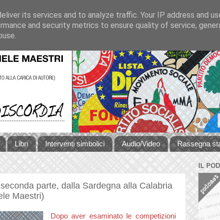
liver its services and to analyze traffic. Your IP address and u
rmance and security metrics to ensure quality of service, gene
buse.
Libri
Interventi simbolici
Audio/Video
Rassegna s
IL PO
: seconda parte, dalla Sardegna alla Calabria
le Maestri)
Dopo aver esaminato le competizioni