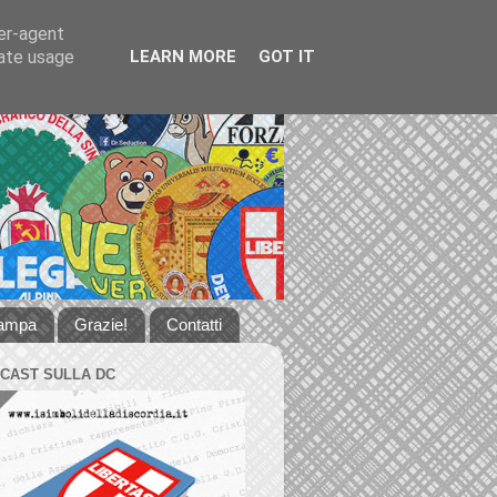
ser-agent
rate usage
LEARN MORE
GOT IT
tampa
Grazie!
Contatti
DCAST SULLA DC