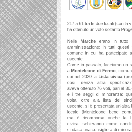
217 a 61 tra le due locali (con la v
ha ottenuto un voto soltanto Proge
Nelle
Marche
erano in tutto s
amministrazione: in tutti questi
comune in cui ha partecipato al
uscente.
Come in passato, facciamo un s
a
Monteleone di Fermo
, comun
cui nel 2020 la
Lista civica
(pro
così, senza altra specificazi
aveva ottenuto 76 voti, pari al 30
e i tre seggi di minoranza; qu
volta, oltre alla lista del sin
uscente, si è presentata un'altra l
locale (Monteleone bene comu
ma è ricomparsa anche la Li
civica, schierando come candi
sindaca una consigliera di minor