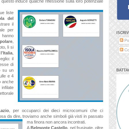
e questo induce qualche riflessione sulla loro potenziale
ue liste
ola del
rare il
ale per
ISCRIV
e hanno
Po
polare
,
o, lì si
Co
'Italia
,
lio: il
messe di
rò su un
BATTA
ulle e 4
o anche
nfilate
ttorale
Lazio
, per occuparci dei dieci microcomuni che ci
cosa da dire, troviamo anche simboli già visti in passato
ma finora non ancora incontrati.
A
Belmonte Castello
, nel frusinate, oltre