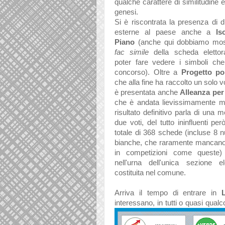
qualche carattere di similitudine 
genesi.
Si è riscontrata la presenza di d
esterne al paese anche a
Is
Piano
(anche qui dobbiamo most
fac simile
della scheda elettor
poter fare vedere i simboli ch
concorso). Oltre a
Progetto po
che alla fine ha raccolto un solo vot
è presentata anche
Alleanza per l
che è andata lievissimamente meg
risultato definitivo parla di una 
due voti, del tutto ininfluenti pe
totale di 368 schede (incluse 8 n
bianche, che raramente mancan
in competizioni come queste) i
nell'urna dell'unica sezione ele
costituita nel comune.
Arriva il tempo di entrare in
interessano, in tutti o quasi qual