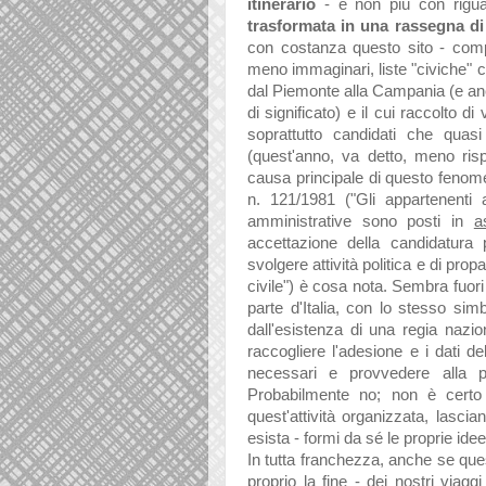
itinerario
- e non più con rigua
trasformata in una rassegna di 
con costanza questo sito - compr
meno immaginari, liste "civiche" c
dal Piemonte alla Campania (e anch
di significato) e il cui raccolto d
soprattutto candidati che quas
(quest'anno, va detto, meno ris
causa principale di questo fenome
n. 121/1981 ("Gli appartenenti a
amministrative sono posti in
a
accettazione della candidatura
svolgere attività politica e di propag
civile") è cosa nota. Sembra fuori
parte d'Italia, con lo stesso si
dall'esistenza di una regia nazio
raccogliere l'adesione e i dati d
necessari e provvedere alla p
Probabilmente no; non è certo c
quest'attività organizzata, lasci
esista - formi da sé le proprie idee
In tutta franchezza, anche se que
proprio la fine - dei nostri viaggi