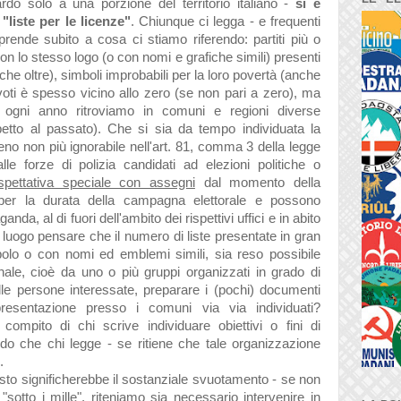
rdo solo a una porzione del territorio italiano -
si è
"liste per le licenze"
. Chiunque ci legga - e frequenti
ende subito a cosa ci stiamo riferendo: partiti più o
on lo stesso logo (o con nomi e grafiche simili) presenti
e oltre), simboli improbabili per la loro povertà (anche
i voti è spesso vicino allo zero (se non pari a zero), ma
i ogni anno ritroviamo in comuni e regioni diverse
petto al passato). Che si sia da tempo individuata la
no non più ignorabile nell'art. 81, comma 3 della legge
lle forze di polizia candidati ad elezioni politiche o
spettativa speciale con assegni
dal momento della
 per la durata della campagna elettorale e possono
anda, al di fuori dell'ambito dei rispettivi uffici e in abito
 luogo pensare che il numero di liste presentate in gran
mbolo o con nomi ed emblemi simili, sia reso possibile
nale, cioè da uno o più gruppi organizzati in grado di
elle persone interessate, preparare i (pochi) documenti
resentazione presso i comuni via via individuati?
ompito di chi scrive individuare obiettivi o fini di
ando che chi legge - se ritiene che tale organizzazione
.
sto significherebbe il sostanziale svuotamento - se non
 "sotto i mille", riteniamo sia necessario intervenire in