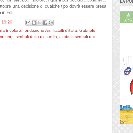
LA PO
3 ottobre una decisione di qualche tipo dovrà essere presa
 in Fdi.
e
19:26
ma tricolore
,
fondazione An
,
fratelli d'italia
,
Gabriele
meloni
,
I simboli della discordia
,
simboli
,
simboli dei