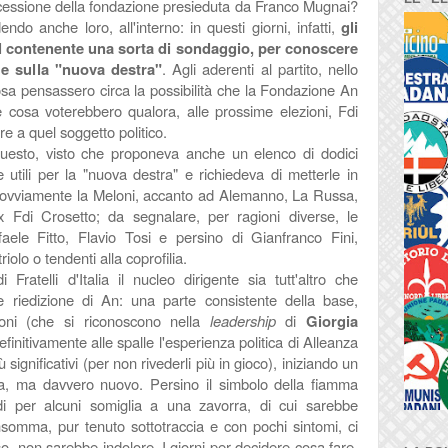
ncessione della fondazione presieduta da Franco Mugnai?
do anche loro, all'interno: in questi giorni, infatti,
gli
il contenente una sorta di sondaggio, per conoscere
 e sulla "nuova destra"
.
Agli aderenti al partito, nello
osa pensassero circa la possibilità che la Fondazione An
 cosa voterebbero qualora, alle prossime elezioni, Fdi
e a quel soggetto politico.
questo, visto che proponeva anche un elenco di dodici
 utili per la "nuova destra" e richiedeva di metterle in
ra ovviamente la
Meloni, accanto ad Alemanno, La Russa,
x Fdi Crosetto; da segnalare, per ragioni diverse, le
aele Fitto, Flavio Tosi e persino di Gianfranco Fini,
iolo o tendenti alla coprofilia.
 Fratelli d'Italia il nucleo dirigente sia tutt'altro che
le riedizione di An: una parte consistente della base,
oni (che si riconoscono nella
leadership
di
Giorgia
efinitivamente alle spalle l'esperienza politica di Alleanza
significativi (per non rivederli più in gioco), iniziando un
ra, ma davvero nuovo. Persino il simbolo della fiamma
i per alcuni somiglia a una zavorra, di cui sarebbe
insomma, pur tenuto sottotraccia e con pochi sintomi, ci
o, non sarebbe indolore. I giorni per decidere cosa fare,