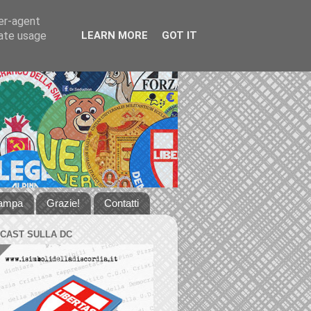
ser-agent
rate usage
LEARN MORE
GOT IT
tampa
Grazie!
Contatti
DCAST SULLA DC