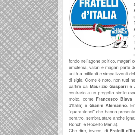
fondo nell'agone politico, magari c
emblema, valori e magari parte de
unità a militanti e simpatizzanti d
di sigle. Come è noto, non tutti ne
partire da
Maurizio Gasparri
e
contrario a un progetto simile (spe
molto, come
Francesco Biava
(
d'Italia) e
Gianni Alemanno
. Er
"quarantenni" che hanno presentat
peraltro, sembra stare anche Igna
Ronchi e Roberto Menia).
Che dire, invece, di
Fratelli d'Ita