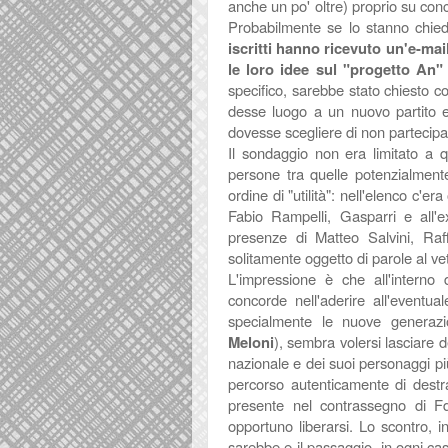
anche un po' oltre) proprio su co
Probabilmente se lo stanno chieden
iscritti hanno ricevuto un'e-ma
le loro idee sul "progetto An"
specifico, sarebbe stato chiesto c
desse luogo a un nuovo partito e
dovesse scegliere di non partecipar
Il sondaggio non era limitato a 
persone tra quelle potenzialmente
ordine di "utilità": nell'elenco c'e
Fabio Rampelli, Gasparri e all'e
presenze di Matteo Salvini, Raff
solitamente oggetto di parole al vetr
L'impressione è che all'interno di
concorde nell'aderire all'eventua
specialmente le nuove generazi
Meloni
), sembra volersi lasciare d
nazionale e dei suoi personaggi più 
percorso autenticamente di dest
presente nel contrassegno di Fd
opportuno liberarsi. Lo scontro, 
sarebbe e il passaggio, in ogni cas