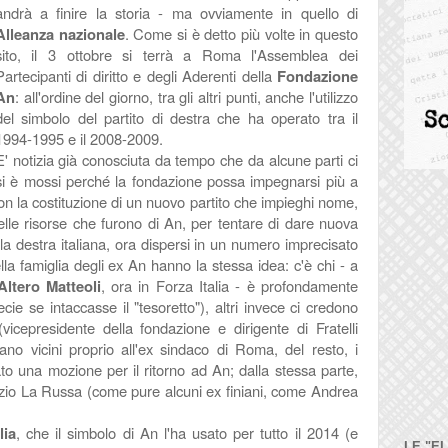
andrà a finire la storia - ma ovviamente in quello di
Alleanza nazionale
. Come si è detto più volte in questo
sito, il 3 ottobre si terrà a Roma l'Assemblea dei
Partecipanti di diritto e degli Aderenti della
Fondazione
An
: all'ordine del giorno, tra gli altri punti, anche l'utilizzo
del simbolo del partito di destra che ha operato tra il
1994-1995 e il 2008-2009.
E' notizia già conosciuta da tempo che da alcune parti ci
si è mossi perché la fondazione possa impegnarsi più a
on la costituzione di un nuovo partito che impieghi nome,
lle risorse che furono di An, per tentare di dare nuova
ella destra italiana, ora dispersi in un numero imprecisato
lla famiglia degli ex An hanno la stessa idea: c'è chi - a
Altero Matteoli
, ora in Forza Italia - è profondamente
cie se intaccasse il "tesoretto"), altri invece ci credono
vicepresidente della fondazione e dirigente di Fratelli
ano vicini proprio all'ex sindaco di Roma, del resto, i
o una mozione per il ritorno ad An; dalla stessa parte,
zio La Russa (come pure alcuni ex finiani, come Andrea
lia
, che il simbolo di An l'ha usato per tutto il 2014 (e
LE "E