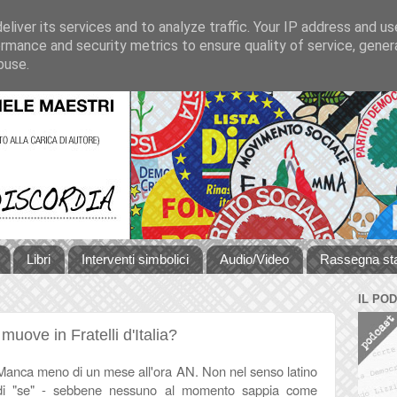
liver its services and to analyze traffic. Your IP address and u
rmance and security metrics to ensure quality of service, gene
buse.
Libri
Interventi simbolici
Audio/Video
Rassegna s
IL PO
muove in Fratelli d'Italia?
Manca meno di un mese all'ora AN. Non nel senso latino
di "se" - sebbene nessuno al momento sappia come