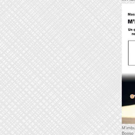
M'imbu
Bosso