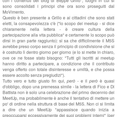
con i contenuti del blog di Beppe Grillo", luoghi in cui si
sono consolidati i principi che ora sono proseguiti dal
MoVimento.
Questo è ben presente a Grillo e ai cittadini che sono stati
eletti, la consapevolezza c'è ("lo scopo dei meetup - si dice
chiaramente nella lettera - è creare cultura della
partecipazione alla vita pubblica" e certamente lo scopo può
dirsi in gran parte raggiunto): si sa che difficilmente il M5S
avrebbe preso corpo senza il principio di condivisione che si
è costruito lì dentro giorno per giorno (e lo si mette in chiaro,
ove ce ne fosse stato bisogno: "
Tutti gli iscritti ai meetup
hanno diritto a partecipare, a condizione che il contributo
venga offerto con totale disinteresse e umiltà, e che possa
essere accolto senza pregiudizi").
Tutto vero e tutto giusto fin qui,
però
- e il
però
è quasi
d'obbligo, dopo una premessa simile - la lettera di Fico e Di
Battista non è solo una celebrazione del primo decennio dei
MeetUp, ma probabilmente è anche il tentativo di mettere un
po' di ordine nella struttura di base del M5S. Non ci si limita
a dire che un MeetUp "
appassisce quando inizia a
preoccuparsi eccessivamente dei suoi problemi interni" (per