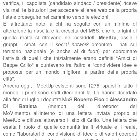
verifica,
il capolista (candidato sindaco / presidente) riceve
via mail le istruzioni per accedere all'area web della propria
lista e proseguire nel cammino verso le elezioni.
E' altrettanto noto, a chi ha seguito con un minimo di
attenzione la nascita e la crescita del M5S, che le origini di
quella realtà si ritrovano nei cosiddetti
MeetUp
, ossia i
gruppi - creati con il
social network
omonimo
-
nati sul
territorio nazionale (e anche al di fuori) per coordinare
l'attività di quelli che inizialmente erano definiti "Amici di
Beppe Grillo" e puntavano tra l'altro a "
condividere idee e
proposte per un mondo migliore, a partire dalla propria
città
".
Ancora oggi, i MeetUp esistenti sono 1275, sparsi in tutto il
mondo: i primi sono sorti dieci anni fa. Lo hanno ricordato
alla fine di luglio i deputati M5S
Roberto Fico
e
Alessandro
Di Battista
(membri del "direttorio" del
MoVimento) all'interno di una lettera inviata proprio ai
MeetUp e diffusa attraverso il sito di Grillo. Una lettera che
esalta il ruolo di quelle comunità tra il virtuale e il reale,
come "
laboratori di condivisione di idee e di valori coerenti