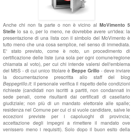
Anche chi non fa parte o non è vicino al
MoVimento 5
Stelle
lo sa o, per lo meno, ne dovrebbe avere un'idea: la
presentazione di una lista con il simbolo del MoVimento è
tutto meno che una cosa semplice, nel senso di immediata.
E' stato previsto, come è noto, un procedimento di
certificazione delle liste (una sola per ogni comune/regione
chiamata al voto), per cui chi intende valersi dell'emblema
del M5S - di cui unico titolare è
Beppe Grillo
- deve inviare
la documentazione prescritta allo staff del blog
Beppegrillo.it
: il personale verifica il rispetto delle condizioni
richieste (candidati non iscritti a partiti, non condannati in
sede penali, come risultanti dai certificati di casellario
giudiziale; non più di un mandato elettorale alle spalle;
residenza nel
Comune per cui ci si vuole candidare, salve le
eccezioni previste per i capoluoghi di provincia;
accettazione degli impegni a rimettere il mandato ove
venissero meno i requisiti). Solo dopo il buon esito della