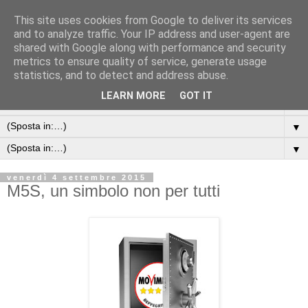
This site uses cookies from Google to deliver its services
and to analyze traffic. Your IP address and user-agent are
shared with Google along with performance and security
metrics to ensure quality of service, generate usage
statistics, and to detect and address abuse.
LEARN MORE
GOT IT
▼
▼
▼
venerdì 4 settembre 2015
M5S, un simbolo non per tutti