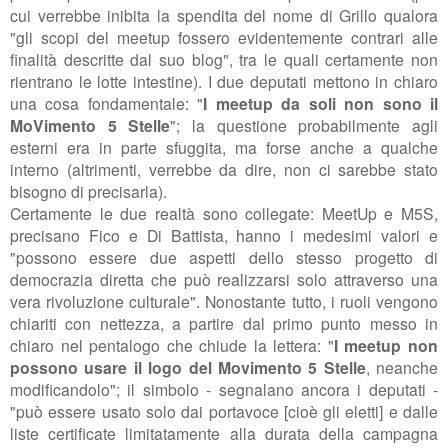
cui verrebbe inibita la spendita del nome di Grillo qualora
"gli scopi del meetup fossero evidentemente contrari alle
finalità descritte dal suo blog", tra le quali certamente non
rientrano le lotte intestine). I due deputati mettono in chiaro
una cosa fondamentale: "
I meetup da soli non sono il
MoVimento 5 Stelle
";
la questione probabilmente agli
esterni era in parte sfuggita, ma forse anche a qualche
interno (altrimenti, verrebbe da dire, non ci sarebbe stato
bisogno di precisarla).
Certamente le due realtà sono collegate:
MeetUp e M5S,
precisano Fico e Di Battista, hanno i medesimi valori e
"possono essere due aspetti dello stesso progetto di
democrazia diretta che può realizzarsi solo attraverso una
vera rivoluzione culturale". Nonostante tutto, i ruoli vengono
chiariti con nettezza, a partire dal primo punto messo in
chiaro nel pentalogo che chiude la lettera: "
I meetup non
possono usare il logo del Movimento 5 Stelle
, neanche
modificandolo"; il simbolo - segnalano ancora i deputati -
"
può essere usato solo dai portavoce [cioè gli eletti] e dalle
liste certificate limitatamente alla durata della campagna