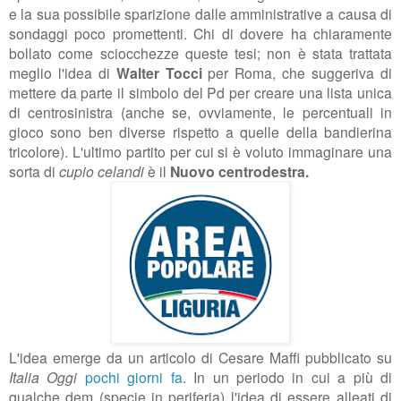
e la sua possibile sparizione dalle amministrative a causa di
sondaggi poco promettenti. Chi di dovere ha chiaramente
bollato come sciocchezze queste tesi; non è stata trattata
meglio l'idea di
Walter Tocci
per Roma, che suggeriva di
mettere da parte il simbolo del Pd per creare una lista unica
di centrosinistra (anche se, ovviamente, le percentuali in
gioco sono ben diverse rispetto a quelle della bandierina
tricolore). L'ultimo partito per cui si è voluto immaginare una
sorta di
cupio celandi
è il
Nuovo centrodestra.
L'idea emerge da un articolo di Cesare Maffi pubblicato su
Italia Oggi
pochi giorni fa
. In un periodo in cui a più di
qualche dem (specie in periferia) l'idea di essere alleati di