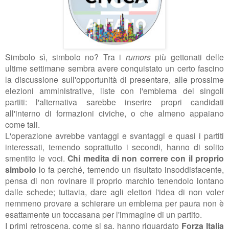
Simbolo sì, simbolo no? Tra i
rumors
più gettonati delle
ultime settimane sembra avere conquistato un certo fascino
la discussione sull'opportunità di presentare, alle prossime
elezioni amministrative, liste con l'emblema dei singoli
partiti: l'alternativa sarebbe inserire propri candidati
all'interno di formazioni civiche, o che almeno appaiano
come tali.
L'operazione avrebbe vantaggi e svantaggi e quasi i partiti
interessati, temendo soprattutto i secondi, hanno di solito
smentito le voci.
Chi medita di non correre con il proprio
simbolo
lo fa perché, temendo un risultato insoddisfacente,
pensa di non rovinare il proprio marchio tenendolo lontano
dalle schede; tuttavia, dare agli elettori l'idea di non voler
nemmeno provare a schierare un emblema per paura non è
esattamente un toccasana per l'immagine di un partito.
I primi retroscena, come si sa, hanno riguardato
Forza Italia