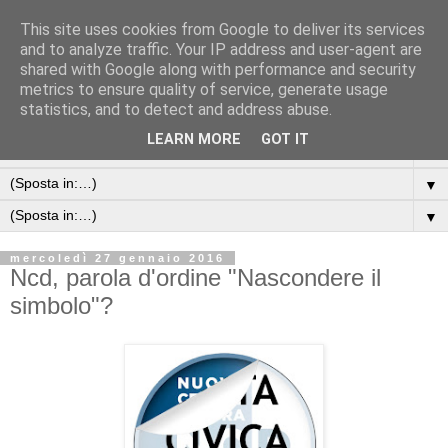
This site uses cookies from Google to deliver its services
and to analyze traffic. Your IP address and user-agent are
shared with Google along with performance and security
metrics to ensure quality of service, generate usage
statistics, and to detect and address abuse.
LEARN MORE
GOT IT
▼
▼
▼
mercoledì 27 gennaio 2016
Ncd, parola d'ordine "Nascondere il
simbolo"?