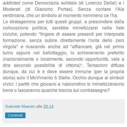
addicted
come Democrazia solidale (di Lorenzo Dellai) e i
Moderati (di Giacomo Portas). Senza contare l'Ala
verdiniana, che un simbolo al momento nemmeno ce l'ha.
Lo stratagemma per tutti questi gruppi, a prescindere dalla
collocazione politica, sarebbe mimetizzarsi nelle liste
civiche, potendo "
fingere di essere presenti per interposta
formazione, senza subire direttamente l'onta dello zero
virgola" e riuscendo anche ad "affiancare, già nel primo
turno oppure nel ballottaggio, lo schieramento preferito
(nazionalmente o localmente, secondo opportunità, vale a
dire secondo possibilità di vittoria)". Tentazioni diffuse
dunque, da cui è e deve essere immune (per la propria
storia) solo il MoVimento 5 Stelle. Occhio dunque ai simboli
civici: i partiti che giocano a nascondino si mimetizzeranno
bene o lasceranno qualche traccia sul contrassegno?
Gabriele Maestri
alle
20:14
Condividi