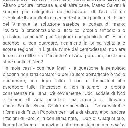
Alfano procura l'orticaria e, dall'altra parte, Matteo Salvini è
sempre più categorico nell'esclusione di Ncd da un
eventuale lista unitaria di centrodestra, nel partito del titolare
del Viminale la soluzione sarebbe a portata di mano:
"
evitare la presentazione di liste col proprio simbolo alle
prossime comunali" per "aggirare compromissioni". E non
sarebbe, a ben guardare, nemmeno la prima volta: alle
scorse regionali in Liguria (vinte dal centrodestra), non era
forse stato utilizzato il "marchio" di Area popolare, lasciando
stare quello di Ncd?
"In molti casi - continua Maffi - la questione è semplice:
bisogna non farsi contare" e per l'autore dell'articolo è facile
enumerare, uno dopo l'altro, i casi di formazioni che
avrebbero tutto l'interesse a non misurare la propria
consistenza nell'urna: c'è ovviamente l'Udc, sodale di Ncd
all'interno di Area popolare, ma accanto si ritrovano
anche
Scelta civica, Centro democratico, i Conservatori e
riformisti di Fitto, i Popolari per l'Italia di Mauro, e poi ancora
i tosiani di Fare! e la penultima nata, l'IDeA di Quagliariello,
fino ad arrivare a formazioni note essenzialmente ai
politics