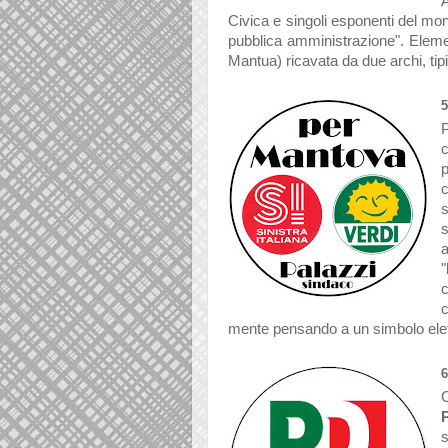
Civica e singoli esponenti del mon
pubblica amministrazione". Element
Mantua) ricavata da due archi, tipi
P
c
c
s
a
"
mente pensando a un simbolo elet
C
s