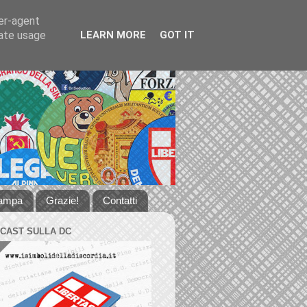
ser-agent
rate usage
LEARN MORE
GOT IT
tampa
Grazie!
Contatti
DCAST SULLA DC