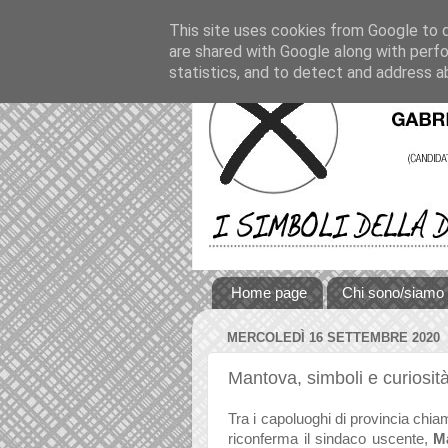
This site uses cookies from Google to de
are shared with Google along with perfo
statistics, and to detect and address a
Home page
Chi sono/siamo
MERCOLEDÌ 16 SETTEMBRE 2020
Mantova, simboli e curiosit
Tra i capoluoghi di provincia chia
riconferma il sindaco uscente,
Ma