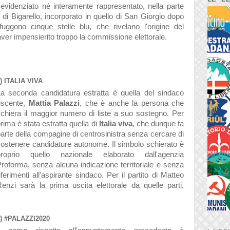
evidenziato né interamente rappresentato, nella parte
e di Bigarello, incorporato in quello di San Giorgio dopo
uggono cinque stelle blu, che rivelano l'origine del
er impensierito troppo la commissione elettorale.
) ITALIA VIVA
La seconda candidatura estratta è quella del sindaco
uscente,
Mattia Palazzi
, che è anche la persona che
chiera il maggior numero di liste a suo sostegno. Per
rima è stata estratta quella di
Italia viva
, che dunque fa
arte della compagine di centrosinistra senza cercare di
ostenere candidature autonome. Il simbolo schierato è
proprio quello nazionale elaborato dall'agenzia
roforma, senza alcuna indicazione territoriale e senza
iferimenti all'aspirante sindaco. Per il partito di Matteo
enzi sarà la prima uscita elettorale da quelle parti,
) #PALAZZI2020