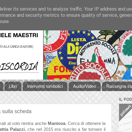
liver its services and to analyze traffic. Your IP address and u
rmance and security metrics to ensure quality of service, gene
buse.
Libri
Interventi simbolici
Audio/Video
Rassegna s
IL PO
à sulla scheda
mati al voto rientra anche
Mantova
. Cerca di ottenere la
ttia Palazzi
, che nel 2015 era riuscito a far tornare il