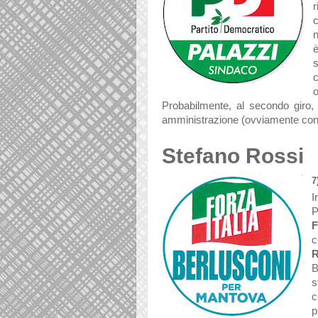
r
n
Probabilmente, al secondo giro, s
amministrazione (ovviamente con c
Stefano Rossi
7
I
P
F
c
R
B
s
c
p