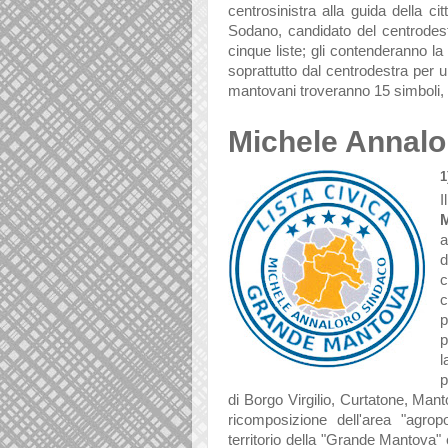
centrosinistra alla guida della cit
Sodano, candidato del centrodest
cinque liste; gli contenderanno la 
soprattutto dal centrodestra per un 
mantovani troveranno 15 simboli, s
Michele Annalo
1
I
M
a
d
c
c
p
p
p
di
Borgo Virgilio, Curtatone, Man
ricomposizione dell'a
rea "agrop
territorio della "Grande Mantova" 