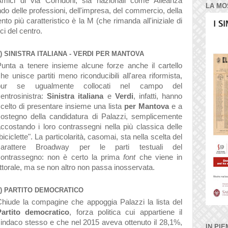
Amici di via Corridoni, sia nazionali come Alleanza
LA MO
do delle professioni, dell'impresa, del commercio, della
o più caratteristico è la M (che rimanda all'iniziale di
ci del centro.
5) SINISTRA ITALIANA - VERDI PER MANTOVA
unta a tenere insieme alcune forze anche il cartello
he unisce partiti meno riconducibili all'area riformista,
pur se ugualmente collocati nel campo del
entrosinistra:
Sinistra italiana
e
Verdi
, infatti, hanno
celto di presentare insieme una lista
per Mantova
e a
sostegno della candidatura di Palazzi, semplicemente
ccostando i loro contrassegni nella più classica delle
biciclette". La particolarità, casomai, sta nella scelta del
carattere Broadway per le parti testuali del
contrassegno: non è certo la prima
font
che viene in
torale, ma se non altro non passa inosservata.
6) PARTITO DEMOCRATICO
hiude la compagine che appoggia Palazzi la lista del
Partito democratico
, forza politica cui appartiene il
indaco stesso e che nel 2015 aveva ottenuto il 28,1%,
IN PIE