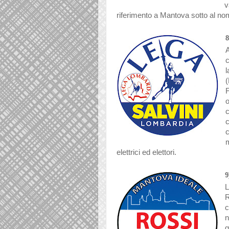
v
riferimento a Mantova sotto al no
c
(
F
o
c
m
elettrici ed elettori.
9
L
R
n
g