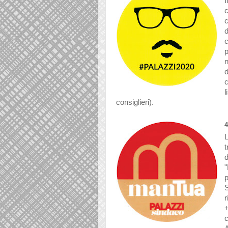
c
d
p
n
d
consiglieri).
L
t
d
p
S
r
+
c