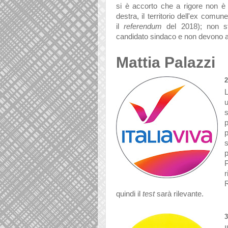
si è accorto che a rigore non è 
destra, il territorio dell'ex comun
il
referendum
del 2018
)
; non sf
candidato sindaco e non devono av
Mattia Palazzi
2
s
p
p
s
P
r
R
quindi il
test
sarà rilevante.
3