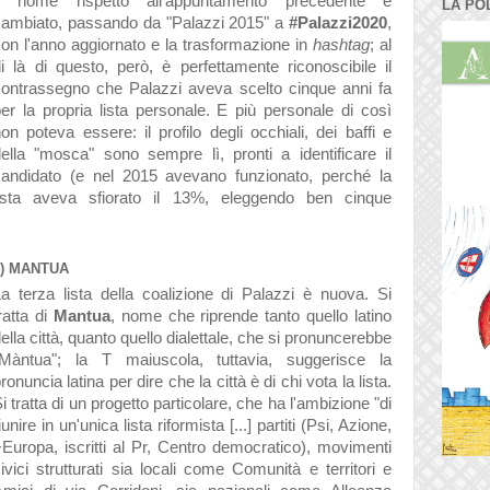
Il nome rispetto all'appuntamento precedente è
LA PO
cambiato, passando da "Palazzi 2015" a
#Palazzi2020
,
on l'anno aggiornato e la trasformazione in
hashtag
; al
i là di questo, però, è perfettamente riconoscibile il
contrassegno che Palazzi aveva scelto cinque anni fa
er la propria lista personale. E più personale di così
on poteva essere: il profilo degli occhiali, dei baffi e
ella "mosca" sono sempre lì, pronti a identificare il
candidato (e nel 2015 avevano funzionato, perché la
lista aveva sfiorato il 13%, eleggendo ben cinque
4) MANTUA
a terza lista della coalizione di Palazzi è nuova. Si
ratta di
Mantua
, nome che riprende tanto quello latino
ella città, quanto quello dialettale, che si pronuncerebbe
"Màntua"; la T maiuscola, tuttavia, suggerisce la
ronuncia latina per dire che la città è di chi vota la lista.
i tratta di un progetto particolare, che ha l'ambizione
"di
iunire in un'unica lista riformista [...] partiti (Psi, Azione,
Europa, iscritti al Pr, Centro democratico), movimenti
ivici strutturati sia locali come Comunità e territori e