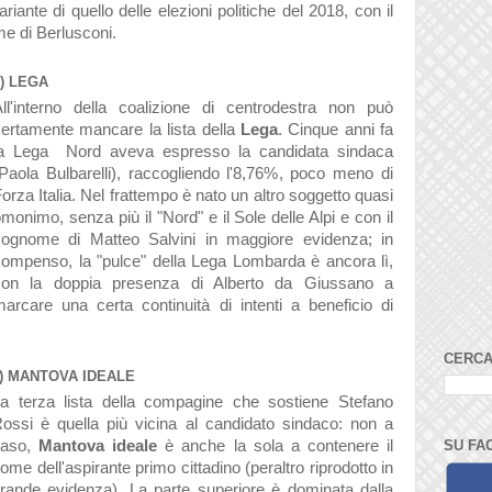
ariante di quello delle elezioni politiche del 2018, con il
me di Berlusconi.
8) LEGA
All'interno della coalizione di centrodestra non può
ertamente mancare la lista della
Lega
.
Cinque anni fa
la Lega Nord aveva espresso la candidata sindaca
Paola Bulbarelli), raccogliendo l'8,76%, poco meno di
orza Italia. Nel frattempo è nato un altro soggetto quasi
monimo, senza più il "Nord" e il Sole delle Alpi e con il
cognome di Matteo Salvini in maggiore evidenza; in
ompenso, la "pulce" della Lega Lombarda è ancora lì,
con la doppia presenza di Alberto da Giussano a
arcare una certa continuità di intenti a beneficio di
CERCA
) MANTOVA IDEALE
a terza lista della compagine che sostiene Stefano
ossi è quella più vicina al candidato sindaco: non a
SU FA
caso,
Mantova ideale
è anche la sola a contenere il
ome dell'aspirante primo cittadino (peraltro riprodotto in
rande evidenza). La parte superiore è dominata dalla