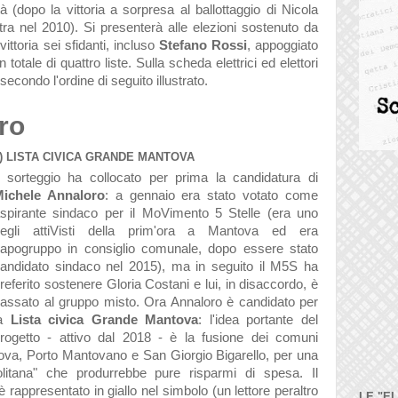
tà (dopo la vittoria a sorpresa al ballottaggio di Nicola
ra nel 2010). Si presenterà alle elezioni sostenuto da
vittoria sei sfidanti, incluso
Stefano Rossi
, appoggiato
totale di quattro liste. Sulla scheda elettrici ed elettori
econdo l'ordine di seguito illustrato.
ro
) LISTA CIVICA GRANDE MANTOVA
l sorteggio ha collocato per prima la candidatura di
ichele Annaloro
: a gennaio era stato votato come
spirante sindaco per il MoVimento 5 Stelle (era uno
egli attiVisti della prim'ora a Mantova ed era
apogruppo in consiglio comunale, dopo essere stato
andidato sindaco nel 2015), ma in seguito il M5S ha
referito sostenere Gloria Costani e lui, in disaccordo, è
assato al gruppo misto. Ora Annaloro è candidato per
la
Lista civica Grande Mantova
: l'idea portante del
rogetto - attivo dal 2018 - è la fusione dei comuni
tova, Porto Mantovano e San Giorgio Bigarello, per una
olitana" che produrrebbe pure risparmi di spesa. Il
è rappresentato in giallo nel simbolo
(un lettore peraltro
LE "E