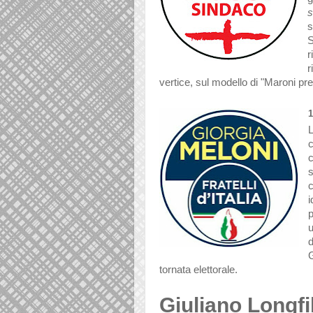
s
s
S
r
r
vertice, sul modello di "Maroni pr
1
c
c
i
p
u
G
tornata elettorale.
Giuliano Longfi