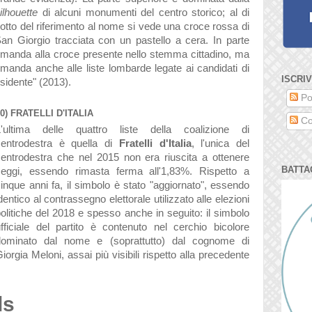
ilhouette
di alcuni monumenti del centro storico; al di
otto del riferimento al nome si vede una croce rossa di
an Giorgio tracciata con un pastello a cera. In parte
imanda alla croce presente nello stemma cittadino, ma
imanda anche alle liste lombarde legate ai candidati di
ISCRIV
esidente" (2013).
Po
0) FRATELLI D'ITALIA
Co
L'ultima delle quattro liste della coalizione di
centrodestra è quella di
Fratelli d'Italia
, l'unica del
entrodestra che nel 2015 non era riuscita a ottenere
BATTA
seggi, essendo rimasta ferma all'1,83%. Rispetto a
inque anni fa, il simbolo è stato "aggiornato", essendo
dentico al contrassegno elettorale utilizzato alle elezioni
olitiche del 2018 e spesso anche in seguito: il simbolo
fficiale del partito è contenuto nel cerchio bicolore
dominato dal nome e (soprattutto) dal cognome di
iorgia Meloni, assai più visibili rispetto alla precedente
ls