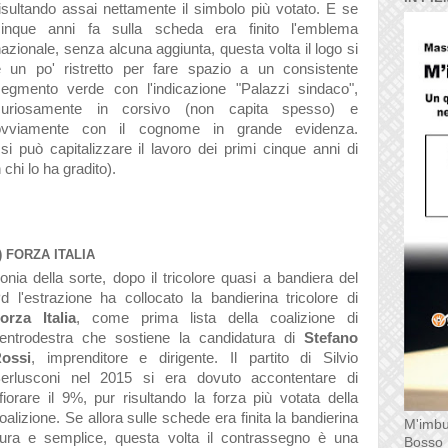
isultando assai nettamente il simbolo più votato. E se
cinque anni fa sulla scheda era finito l'emblema
azionale, senza alcuna aggiunta, questa volta il logo si
è un po' ristretto per fare spazio a un consistente
segmento verde con l'indicazione "Palazzi sindaco",
curiosamente in corsivo (non capita spesso) e
ovviamente con il cognome in grande evidenza.
i può capitalizzare il lavoro dei primi cinque anni di
hi lo ha gradito).
) FORZA ITALIA
ronia della sorte, dopo il tricolore quasi a bandiera del
d l'estrazione ha collocato la bandierina tricolore di
orza Italia
, come prima lista della coalizione di
entrodestra che sostiene la candidatura di
Stefano
ossi
, imprenditore e dirigente. Il partito di Silvio
erlusconi nel 2015 si era dovuto accontentare di
fiorare il 9%, pur risultando la forza più votata della
oalizione. Se allora sulle schede era finita la bandierina
M'imbu
ura e semplice, questa volta il contrassegno è una
Bosso