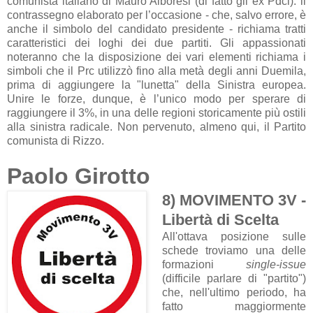
comunista italiano di Mauro Alboresi (di fatto gli ex Pdci): il
contrassegno elaborato per l’occasione - che, salvo errore, è
anche il simbolo del candidato presidente - richiama tratti
caratteristici dei loghi dei due partiti. Gli appassionati
noteranno che la disposizione dei vari elementi richiama i
simboli che il Prc utilizzò fino alla metà degli anni Duemila,
prima di aggiungere la "lunetta" della Sinistra europea.
Unire le forze, dunque, è l’unico modo per sperare di
raggiungere il 3%, in una delle regioni storicamente più ostili
alla sinistra radicale. Non pervenuto, almeno qui, il Partito
comunista di Rizzo.
Paolo Girotto
8) MOVIMENTO 3V -
Libertà di Scelta
All'ottava posizione sulle
schede troviamo una delle
formazioni
single-issue
(difficile parlare di "partito")
che, nell'ultimo periodo, ha
fatto maggiormente