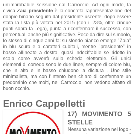
un'improbabile scissione dal Carroccio. Ad ogni modo, la
civica
Zaia presidente
è la concreta rappresentazione del
doppio binario seguito dal presidente uscente: dopo essere
stata la lista più votata nel 2015 (con il 23%, oltre cinque
punti sopra la Lega), punta a riconfermare il successo, con
percentuali anche più significative. Poco da dire sul simbolo,
lo stesso di cinque anni fa: su sfondo bianco emerge "Zaia"
in blu scuro e a caratteri cubitali, mentre "presidente" in
basso allineato a destra, quasi indecifrabile se ridotto in
scala come avverrà sulla scheda elettorale. Gli unici
elementi di corredo sono le due linee, sempre di colore blu,
che in alto e in basso chiudono la dicitura . Uno stile
minimalista, ma con l’intento ben chiaro di confermare un
predominio che molti, nel Carroccio, non vedono affatto di
buon occhio.
Enrico Cappelletti
17) MOVIMENTO 5
STELLE
Nessuna variazione nel logo -