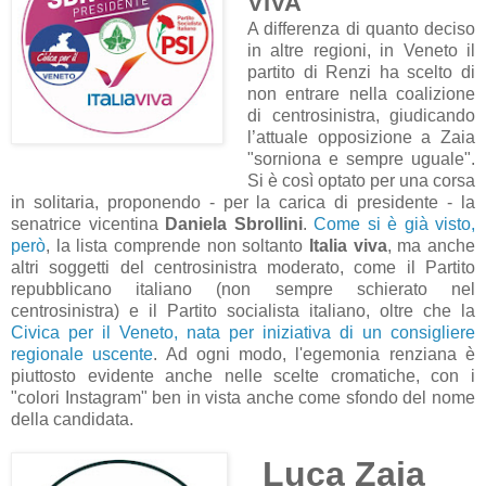
VIVA
A differenza di quanto deciso
in altre regioni, in Veneto il
partito di Renzi ha scelto di
non entrare nella coalizione
di centrosinistra, giudicando
l’attuale opposizione a Zaia
"sorniona e sempre uguale".
Si è così optato per una corsa
in solitaria, proponendo - per la carica di presidente - la
senatrice vicentina
Daniela Sbrollini
.
Come si è già visto,
però
, la lista comprende non soltanto
Italia viva
, ma anche
altri soggetti del centrosinistra moderato, come il Partito
repubblicano italiano (non sempre schierato nel
centrosinistra) e il Partito socialista italiano, oltre che la
Civica per il Veneto, nata per iniziativa di un consigliere
regionale uscente
. Ad ogni modo, l'egemonia renziana è
piuttosto evidente anche nelle scelte cromatiche, con i
"colori Instagram" ben in vista anche come sfondo del nome
della candidata.
Luca Zaia