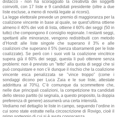
distacco - non ha scoraggiato la creatività dei soggetti
coinvolti, con 17 liste e 9 candidati presidente (oltre a due
liste escluse, a meno di novità legate ai ricorsi).
La legge elettorale prevede un premio di maggioranza per la
coalizione vincente in base al quale, se quest’ultima ottiene
almeno il 40% dei voti di lista, ottiene il 60% dei seggi (50 in
tutto) che compongono il consiglio regionale. I restanti seggi,
spettanti alle minoranze, vengono redistribuiti con metodo
d’Hondt alle liste singole che superano il 3% e alle
coalizioni che superano il 5% (senza sbarramenti per le liste
coalizzate). Se però con i suoi voti la coalizione vincitrice
supera già il 60% dei seggi, questa li può ottenere senza
problemi: non è previsto un "tetto" alla quota di seggi che si
può conquistare e non c'è dunque il rischio che la coalizione
vincente esca penalizzata se "vince troppo" (come i
sondaggi dicono per Luca Zaia e le sue liste, attestate
addirittura al 70%). C’è comunque da scommettere che,
nelle due principali coalizioni, la competizione tra candidati
dello stesso partito (si segnala, a questo proposito, la doppia
preferenza di genere) assumerà una certa intensità.
Vediamo nel dettaglio le liste in campo, seguendo l’ordine in
cui sono state estratte nella circoscrizione di Rovigo, cioè il
primo sorteggio di cui si è avuta conoscenza.