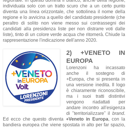
regionale: in questo domina il bianco, anche della regione,
individuata solo con un tratto scuro che a un certo punto
diventa una linea orizzontale, che sottolinea il nome della
regione e lo avvicina a quello del candidato presidente (che
peraltro di solito non viene messo sui contrassegni dei
candidati alla presidenza liste per non distrarre voti dalle
liste), tinto di un colore verde acqua che ritornerà. Chiude la
rappresentazione l'indicazione dell'anno 2020.
2) +VENETO IN
EUROPA
Lorenzoni ha incassato
anche il sostegno di
+Europa, che si presenta in
una versione inedita. Il logo
è chiaramente riconoscibile,
ma i suoi tratti distintivi
vengono riadattati per
andare incontro all'esigenza
di "territorializzare" il
brand
.
Ed ecco che questo diventa
+Veneto in Europa
, con la
bandiera europea che viene spostata in alto per far spazio,