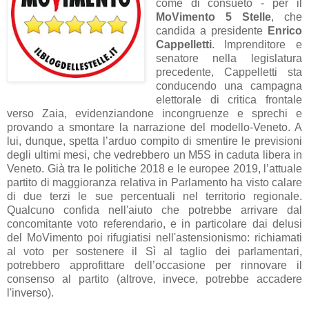
come di consueto - per il
MoVimento 5 Stelle
, che
candida a presidente
Enrico
Cappelletti
. Imprenditore e
senatore nella legislatura
precedente, Cappelletti sta
conducendo una campagna
elettorale di critica frontale
verso Zaia, evidenziandone incongruenze e sprechi e
provando a smontare la narrazione del modello-Veneto. A
lui, dunque, spetta l’arduo compito di smentire le previsioni
degli ultimi mesi, che vedrebbero un M5S in caduta libera in
Veneto. Già tra le politiche 2018 e le europee 2019, l’attuale
partito di maggioranza relativa in Parlamento ha visto calare
di due terzi le sue percentuali nel territorio regionale.
Qualcuno confida nell'aiuto che potrebbe arrivare dal
concomitante voto referendario, e in particolare dai delusi
del MoVimento poi rifugiatisi nell'astensionismo: richiamati
al voto per sostenere il Sì al taglio dei parlamentari,
potrebbero approfittare dell’occasione per rinnovare il
consenso al partito (altrove, invece, potrebbe accadere
l'inverso).