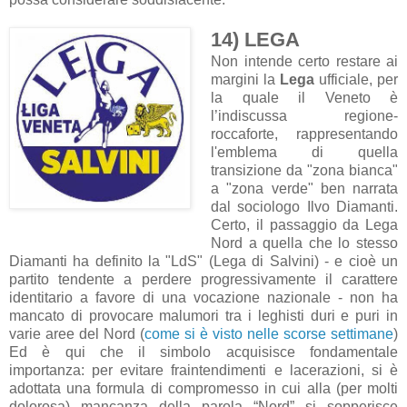
14) LEGA
Non intende certo restare ai
margini la
Lega
ufficiale, per
la quale il Veneto è
l’indiscussa regione-
roccaforte, rappresentando
l'emblema di quella
transizione da "zona bianca"
a "zona verde" ben narrata
dal sociologo Ilvo Diamanti.
Certo, il passaggio da Lega
Nord a quella che lo stesso
Diamanti ha definito la "LdS" (Lega di Salvini) - e cioè un
partito tendente a perdere progressivamente il carattere
identitario a favore di una vocazione nazionale - non ha
mancato di provocare malumori tra i leghisti duri e puri in
varie aree del Nord (
come si è visto nelle scorse settimane
)
Ed è qui che il simbolo acquisisce fondamentale
importanza: per evitare fraintendimenti e lacerazioni, si è
adottata una formula di compromesso in cui alla (per molti
dolorosa) mancanza della parola “Nord” si sopperisce