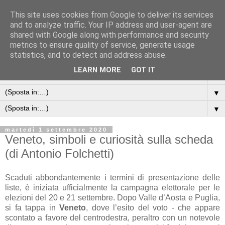
This site uses cookies from Google to deliver its services
and to analyze traffic. Your IP address and user-agent are
shared with Google along with performance and security
metrics to ensure quality of service, generate usage
statistics, and to detect and address abuse.
LEARN MORE
GOT IT
▼
▼
▼
martedì 1 settembre 2020
Veneto, simboli e curiosità sulla scheda
(di Antonio Folchetti)
Scaduti abbondantemente i termini di presentazione delle
liste, è iniziata ufficialmente la campagna elettorale per le
elezioni del 20 e 21 settembre. Dopo Valle d’Aosta e Puglia,
si fa tappa in
Veneto
, dove l’esito del voto - che appare
scontato a favore del centrodestra, peraltro con un notevole