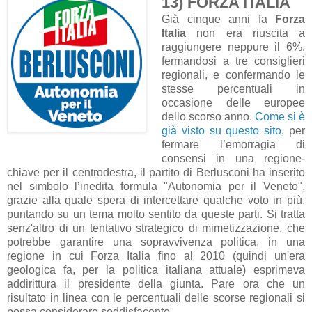
13) FORZA ITALIA
Già cinque anni fa
Forza
Italia
non era riuscita a
raggiungere neppure il 6%,
fermandosi a tre consiglieri
regionali, e confermando le
stesse percentuali in
occasione delle europee
dello scorso anno.
Come si è
già visto su questo sito
, per
fermare l’emorragia di
consensi in una regione-
chiave per il centrodestra, il partito di Berlusconi ha inserito
nel simbolo l’inedita formula "Autonomia per il Veneto",
grazie alla quale spera di intercettare qualche voto in più,
puntando su un tema molto sentito da queste parti. Si tratta
senz'altro di un tentativo strategico di mimetizzazione, che
potrebbe garantire una sopravvivenza politica, in una
regione in cui Forza Italia fino al 2010 (quindi un'era
geologica fa, per la politica italiana attuale) esprimeva
addirittura il presidente della giunta. Pare ora che un
risultato in linea con le percentuali delle scorse regionali si
possa considerare soddisfacente.