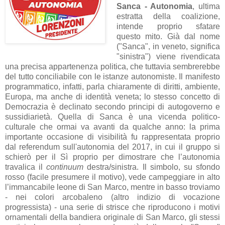
Sanca - Autonomia
, ultima
estratta della coalizione,
intende proprio sfatare
questo mito. Già dal nome
("Sanca", in veneto, significa
"sinistra") viene rivendicata
una precisa appartenenza politica, che tuttavia sembrerebbe
del tutto conciliabile con le istanze autonomiste. Il manifesto
programmatico, infatti, parla chiaramente di diritti, ambiente,
Europa, ma anche di identità veneta; lo stesso concetto di
Democrazia è declinato secondo principi di autogoverno e
sussidiarietà. Quella di Sanca è una vicenda politico-
culturale che ormai va avanti da qualche anno: la prima
importante occasione di visibilità fu rappresentata proprio
dal referendum sull'autonomia del 2017, in cui il gruppo si
schierò per il Sì proprio per dimostrare che l’autonomia
travalica il
continuum
destra/sinistra. Il simbolo, su sfondo
rosso (facile presumere il motivo), vede campeggiare in alto
l’immancabile leone di San Marco, mentre in basso troviamo
- nei colori arcobaleno (altro indizio di vocazione
progressista) - una serie di strisce che riproducono i motivi
ornamentali della bandiera originale di San Marco, gli stessi