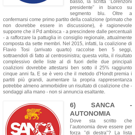
basso, la scritta "Lorenzoni
presidente" in bianco su
segmento blu. Oltre a
confermarsi come primo partito della coalizione (primato che
non dovrebbe essere in discussione), è ragionevole
supporre che il Pd ambisca - a prescindere dalle percentuali
- a rafforzare la pattuglia in consiglio regionale, attualmente
composta da sette membri. Nel 2015, infatti, la coalizione di
Flavio Tosi (arrivato quarto) raccolse ben 5 seggi,
sottraendoli di fatto al centrosinistra; questa volta, il risultato
complessivo delle liste al di fuori delle due principali
coalizioni dovrebbe attestarsi ben sotto il 25% raggiunto
cinque anni fa. E se è vero che il metodo d'Hondt premia i
partiti più grandi, aumentare la propria rappresentanza
potrebbe almeno ammorbidire un risultato di coalizione che -
sondaggi alla mano - non si annuncia esaltante.
6) SANCA -
AUTONOMIA
Dove sta scritto che
l’autonomia deve essere per
forza "di destra"? La lista