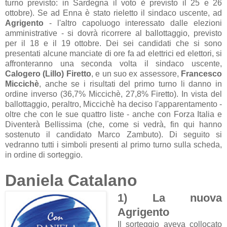
turno previsto: in Sardegna il voto è previsto il 25 e 26
ottobre). Se ad Enna è stato rieletto il sindaco uscente, ad
Agrigento
- l'altro capoluogo interessato dalle elezioni
amministrative - si dovrà ricorrere al ballottaggio, previsto
per il 18 e il 19 ottobre. Dei sei candidati che si sono
presentati alcune manciate di ore fa ad elettrici ed elettori, si
affronteranno una seconda volta il sindaco uscente,
Calogero (Lillo) Firetto
, e un suo ex assessore,
Francesco
Miccichè
, anche se i risultati del primo turno li danno in
ordine inverso (36,7% Miccichè, 27,8% Firetto). In vista del
ballottaggio, peraltro, Miccichè ha deciso l'apparentamento -
oltre che con le sue quattro liste - anche con Forza Italia e
Diventerà Bellissima (che, come si vedrà, fin qui hanno
sostenuto il candidato Marco Zambuto). Di seguito si
vedranno tutti i simboli presenti al primo turno sulla scheda,
in ordine di sorteggio.
Daniela Catalano
1) La nuova
Agrigento
Il sorteggio aveva collocato