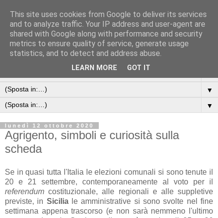
This site uses cookies from Google to deliver its services
and to analyze traffic. Your IP address and user-agent are
shared with Google along with performance and security
metrics to ensure quality of service, generate usage
statistics, and to detect and address abuse.
LEARN MORE
GOT IT
▼
▼
▼
lunedì 12 ottobre 2020
Agrigento, simboli e curiosità sulla
scheda
Se in quasi tutta l'Italia le elezioni comunali si sono tenute il
20 e 21 settembre, contemporaneamente al voto per il
referendum
costituzionale, alle regionali e alle suppletive
previste, in
Sicilia
le amministrative si sono svolte nel fine
settimana appena trascorso (e non sarà nemmeno l'ultimo