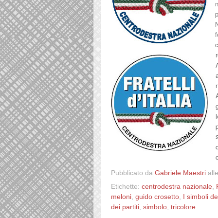
n
N
f
Pubblicato da
Gabriele Maestri
all
Etichette:
centrodestra nazionale
,
meloni
,
guido crosetto
,
I simboli de
dei partiti
,
simbolo
,
tricolore