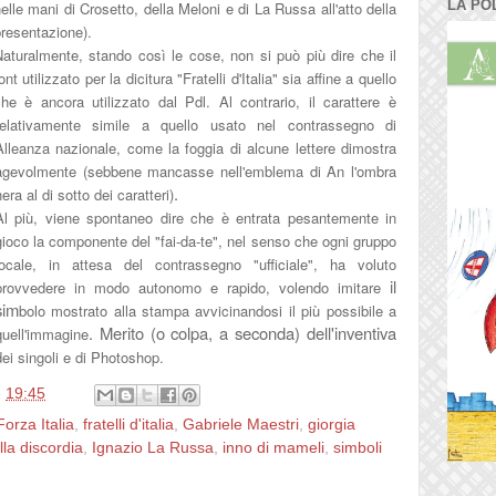
LA PO
elle mani di Crose
tto, della Meloni
e di La Ru
ssa all'atto della
presentazione
).
aturalmente, stando così le cose, non si può più dire che il
ont utilizzato per la dicitura "F
ratelli d'Italia" sia affine a quello
che
è ancora
utilizzato dal Pdl. Al contrario, il carattere è
relativament
e simile a quello u
sato nel contrassegno di
Alleanza nazionale, come la foggia di alc
une lettere dimostra
agevolmente (sebbene mancass
e nell'emblema di An l'omb
ra
.
ne
ra al di
sotto dei caratteri
)
Al pi
ù, viene spontaneo dire che è e
ntrata pesantemente in
gioco la componente del
"fai-da-te", nel senso che ogni g
ruppo
locale, in attesa del contrassegno "
ufficiale
", ha voluto
il
provvedere in modo autonomo e rapido, volendo imitare
sim
bolo mostrato alla stampa avvicinandosi il
più possi
bile a
. Merito (o colpa, a seconda) dell'inventiva
quell'imma
gine
dei singoli e di Photoshop.
e
19:45
Forza Italia
,
fratelli d'italia
,
Gabriele Maestri
,
giorgia
lla discordia
,
Ignazio La Russa
,
inno di mameli
,
simboli