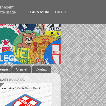
ser-agent
rate usage
LEARN MORE
GOT IT
tampa
Grazie!
Contatti
DCAST SULLA DC