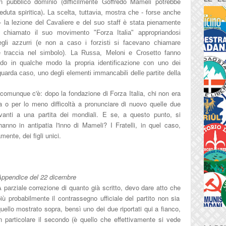
in pubblico dominio (difficilmente Goffredo Mame
li potrebbe
eduta spirit
ica)
.
La scelta, tuttavia, mostra ch
e - forse anche
- la lezione del Cavaliere
e
del suo staff è stata pienamente
ha chiamato il suo
m
ovimento "Forza Italia" appropriandosi
egli azzurri (e non a caso
i forzisti si fac
evano chiamare
 traccia nel simbolo). La R
ussa
, Meloni e Crosetto fanno
ndo in qualche modo la propria ide
ntificazione con uno dei
, guarda caso, uno
de
gli elementi imman
cabili dell
e partite della
 comunque c'è: dopo la fondazi
one di Forza
Italia, chi non era
 o per lo meno difficoltà a pronunciare di nuovo quelle due
vant
i a una partita dei mondiali. E se, a questo punto,
si
hanno in antipatia l'inno di M
ame
li? I Fratelli, in quel caso,
camente, de
i figli unici.
Appendice
de
l 22 dicembre
 parziale correz
ione di quanto già scritto,
devo dare atto che
iù probabilmente il contrassegno uffi
ciale del partito non sia
uello mostrato sopra
, bensì uno dei due ripo
rtati qui a fianco,
n particolare il secondo (è quello che effettivamente si vede