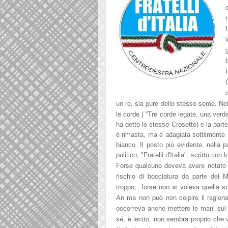
un re, sia pure dello stesso seme.
Ne
le corde (
“Tre corde legate, una verde
ha detto lo stesso Crosetto) e la part
è rimasta, ma è adagiata sottilmente s
bianco. Il posto
più evidente, nella p
politico, "Fratelli d'
Italia"
, sc
r
itto con l
Forse qualcuno doveva avere notat
rischio di bocciatura da parte del M
troppo; forse non si voleva quella s
An ma non pu
ò non colpire
il ragio
occorreva anche mettere le man
i sul
sé, è lecito, non sembra proprio che vi