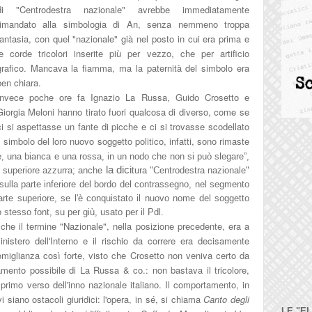
di "Cent
rodestra nazionale"
avrebbe immediatamente
rimandato alla simbologia di A
n, senza
nemmeno troppa
fantasia, con quel "nazionale" già nel posto in cui era prima e
le corde tricolori inserite più
per vezzo, che per arti
ficio
grafico. Mancava la fiamma, ma la paternit
à
d
el simbolo era
ben chiara
.
Invece
poche ore fa Ignazio La Russa, G
uido Crosetto e
Giorgia
Meloni hanno tirato fu
or
i qualcosa di diverso, come s
e
ci si aspettasse un fante di picche
e ci si trovasse
scodellato
l simbolo del
loro n
uovo soggetto politico, infatti
, s
ono rimaste
, una bianca e una rossa, in un nodo che non si può slegare”,
la dici
e superiore
a
zzurra
; anche
tura "Centrodestra nazionale"
ulla parte inferiore del
bordo del contrassegno, nel
segmento
arte superi
ore, se l'
è
conquistato il nu
ovo nome del soggetto
o stesso font, su per gi
ù, usato per il P
dl.
o
che il termine "Nazionale",
nella posizione precedente, era a
inistero dell'Interno e il rischio da correre era decisamente
omiglianza così forte, visto che Crosetto non veniva certo da
namento possibile di La Russa
& co
.
: non bastava il tricolore,
 primo verso dell'inno nazionale italiano.
Il
comportamento, in
 siano ostacoli giuridici
: l'opera, in sé, si chiama
Canto degli
LE "E