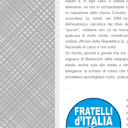
Italian
i
e, in ogni caso, è caduta
dol
ersene, se non in un'improbabil
e s
su ispirazione dello stesso C
rosetto 
assimil
ata: lui, infatti, nel 1994 
del
l'e
sultanza calcistica dei tif
osi d
"azzurri", sebbene non ce ne fosse
qualcosa di molto simil
e,
rivendica
simboli ufficiosi della Repubblica (e
Nazionale di calcio
e non solo).
Un rischio, piccolo o grande che sia,
segua
ce di Berlusconi ebbe vergogna
parole, anche solo allo stadio o da
allargasse la schiera di coloro che 
potrebbero assottigliarsi molto: prati
- - -
A
p
q
i