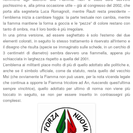
pochissimo e, alla prima occasione utile – già al congresso del 2002, che
porta alla segreteria Luca Romagnoli, mentre Rauti resta presidente –
l’emblema inizia a cambiare foggia: la parte testuale non cambia, mentre
la fiamma mantiene la forma a goccia e le “pezze” di colore restano con
tanto di ombra, ma il loro bordo è più irregolare.
In una prima versione, ad essere seghettato è solo l'esterno dei due
elementi colorati, in seguito lo stesso trattamento è riservato all'interno e
il disegno che risulta (specie se immaginato sulle schede, in un cerchio di
3 centimetri di diametro) sembra davvero una fiammella, appena piu
schiacciata in larghezza rispetto a quella del 2001.
L’emblema ai militanti piace molto di più di quello adottato alle politiche e,
anche se il simbolo ufficiale, come da statuto, resta quello del vecchio
Msi (che ovviamente la Fiamma non può usare, per la nota vicenda legale
che continua a opporre la Fiamma tricolore ad An, riuscendo quest'ultima
sempre vincitrice), quello adottato per ultimo di norma non viene più
toccato in seguito, se non per essere inserito in contrassegni più
complessi.