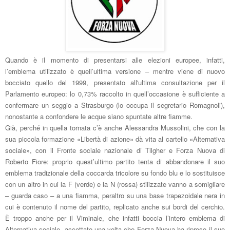
Quando è il momento di presentarsi alle elezioni europee, infatti,
l’emblema utilizzato è quell’ultima versione
– mentre viene di nuovo
bocciato quello del 1999, presentato all'ultima consultazione per il
Parlamento europeo
: lo 0,73% raccolto in quell’occasione è sufficiente a
confermare un seggio a Strasburgo (lo occupa il segretario Romagnoli),
nonostante a confondere le acque siano spuntate altre fiamme.
Già, perché in quella tornata c’è anche Alessandra Mussolini, che con la
sua piccola formazione «Libertà di azione» dà vita al cartello «Alternativa
sociale», con il Fronte sociale nazionale di Tilgher e Forza Nuova di
Roberto Fiore: proprio quest’ultimo partito tenta di abbandonare il suo
emblema tradizionale della coccarda tricolore su fondo blu e lo sostituisce
con un altro in cui la F (verde) e la N (rossa) stilizzate vanno a somigliare
– guarda caso – a una fiamma, peraltro su una base trapezoidale nera in
cui è contenuto il nome del partito, replicato anche sui bordi del cerchio.
È troppo anche per il Viminale, che infatti boccia l’intero emblema di
Alternativa sociale, accettato una volta che Forza Nuova ha ripreso il suo