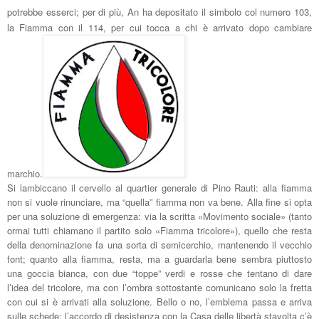
potrebbe esserci; per di
più, An ha depositato il simbolo col numero 103,
la Fiamma con il 114, per cui tocca a chi è arrivato dopo cambiare
marchio.
Si lambiccano il cervello al quartier generale di Pino Rauti: alla fiamma
non si vuole rinunciare, ma “quella” fiamma non va bene. Alla fine si opta
per una soluzione di emergenza: via la scritta «Movimento sociale» (tanto
ormai tutti chiamano il partito solo «Fiamma tricolore»), quello che resta
della denominazione f
a una sorta di semicerchio, mantenendo il vecchio
font; quanto alla fiamma, resta, ma a guardarla bene sembra piuttosto
una goccia bianca, con due “toppe” verdi e rosse che tentano di dare
l’idea del tricolore, ma con l’ombra sottostante comunicano solo la fretta
con cui si è arrivati alla soluzione. Bello o no, l’emblema passa e arriva
sulle schede: l’accordo di desistenza con la Casa delle libertà stavolta c’è