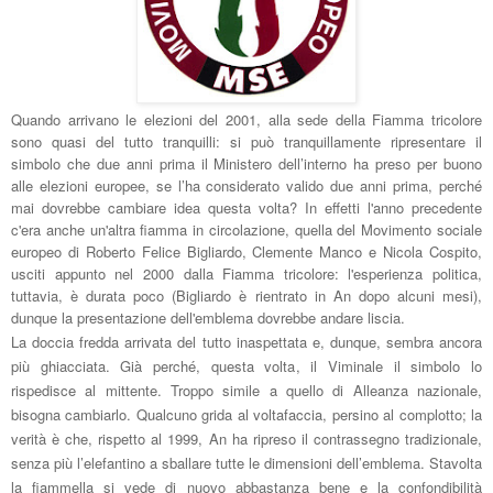
Quando arrivano le elezioni del 2001, alla sede della Fiamma tricolore
sono quasi del tutto tranquilli: si può tranquillamente ripresentare il
simbolo che due anni prima il Ministero dell’interno ha preso per buono
alle elezioni europee, se l’ha considerato valido due anni prima, perché
mai dovrebbe cambiare idea questa volta? In effetti l'anno precedente
c'era anche un'altra fiamma in circolazione, quella del Movimento sociale
europeo di Roberto Felice Bigliardo, Clemente Manco e Nicola Cospito,
usciti appunto nel 2000 dalla Fiamma tricolore: l'esperienza politica,
tuttavia, è durata poco (Bigliardo è rientrato in An dopo alcuni mesi),
dunque la presentazione dell'emblema dovrebbe andare liscia.
La doccia fredda arrivata del tutto inaspettata e, dunque, sembra ancora
più ghiacciata. Già perché, questa volta, il Viminale il simbolo lo
rispedisce al mittente. Troppo simile a quello di Alleanza nazionale,
bisogna cambiarlo. Qualcuno grida al voltafaccia, persino al complotto; la
verità è che, rispetto al 1999, An ha ripreso il contrassegno tradizionale,
senza più l’elefantino a sballare tutte le dimensioni dell’emblema. Stavolta
la fiammella si vede di nuovo abbastanza bene e la confondibilità