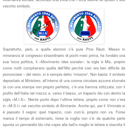
vecchio simbolo.
Soprattutto, però, a quelle elezioni c’è pure Pino Rauti. Messo in
minoranza al congresso straordinario di pochi mesi prima, ha fondato una
sua forza politica, il «Movimento idea sociale»: la sigla è Mis, proprio
come molti compitavano quella dell’Msi perché così era ben difficile da
pronunciare – del resto, si è sempre detto “missino”. Non basta: il simbolo
depositato al Ministero, all’interno di una corona circolare azzurra sfumata
(e con una stampa non proprio perfetta), c’è una fiamma stilizzata, con il
profilo dell’Italia nel mezzo e, verso il basso, un trapezio blu con dentro la
sigla «M.I.S». Niente punto dopo l’ultima lettera, proprio come non c’era
in «M.S.I» nel vecchio simbolo di Almirante. Anche qui, per il Viminale si
è passato il segno: quel trapezio, così com’è, proprio non va. Forse
manca il tempo di sistemarlo, forse la voglia non c’è: da qualche parte
spunta un pennarello blu che copre alla bell’e meglio le lettere e stavolta il