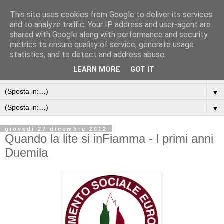
This site uses cookies from Google to deliver its services
and to analyze traffic. Your IP address and user-agent are
shared with Google along with performance and security
metrics to ensure quality of service, generate usage
statistics, and to detect and address abuse.
LEARN MORE
GOT IT
▼
▼
▼
giovedì 27 dicembre 2012
Quando la lite si inFiamma - l primi anni
Duemila