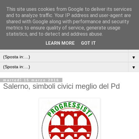
This site uses cookies from Google to deliver its services
and to analyze traffic. Your IP address and user-agent are
shared with Google along with performance and security
metrics to ensure quality of service, generate usage
statistics, and to detect and address abuse.
LEARN MORE
GOT IT
▼
▼
▼
martedì 15 marzo 2016
Salerno, simboli civici meglio del Pd