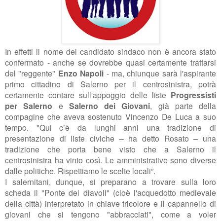
In effetti il nome del candidato sindaco non è ancora stato
confermato - anche se dovrebbe quasi certamente trattarsi
del "reggente"
Enzo Napoli
- ma, chiunque sarà l'aspirante
primo cittadino di Salerno per il centrosinistra, potrà
certamente contare sull'appoggio delle liste
Progressisti
per Salerno
e
Salerno dei Giovani
, già parte della
compagine che aveva sostenuto Vincenzo De Luca a suo
tempo. "Qui c’è da lunghi anni una tradizione di
presentazione di liste civiche – ha detto Rosato – una
tradizione che porta bene visto che a Salerno il
centrosinistra ha vinto così. Le amministrative sono diverse
dalle politiche. Rispettiamo le scelte locali”.
I salernitani, dunque, si preparano a trovare sulla loro
scheda il "Ponte dei diavoli" (cioè l'acquedotto medievale
della città) interpretato in chiave tricolore e il capannello di
giovani che si tengono "abbracciati", come a voler