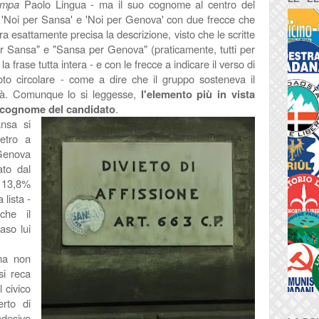
ampa
Paolo Lingua - ma il suo cognome al centro del
to 'Noi per Sansa' e 'Noi per Genova' con due frecce che
a esattamente precisa la descrizione, visto che le scritte
r Sansa" e "Sansa per Genova" (praticamente, tutti per
a frase tutta intera - e con le frecce a indicare il verso di
oto circolare - come a dire che il gruppo sosteneva il
ittà. Comunque lo si leggesse,
l'elemento più in vista
l cognome del candidato
.
ansa si
ietro a
 Genova
to dal
l 13,8%
lista -
che il
aso lui
 ma non
si reca
l civico
rto di
adesivo