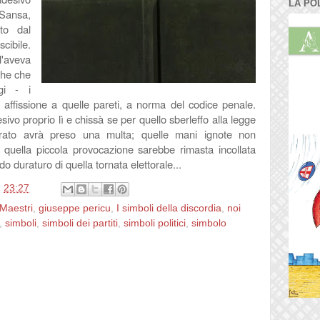
LA PO
 Sansa,
to dal
ibile.
'aveva
ghe che
gi - i
 affissione a quelle pareti, a norma del codice penale.
sivo proprio lì e chissà se per quello sberleffo alla legge
strato avrà preso una multa; quelle mani ignote non
quella piccola provocazione sarebbe rimasta incollata
rdo duraturo di quella tornata elettorale...
e
23:27
 Maestri
,
giuseppe pericu
,
I simboli della discordia
,
noi
,
simboli
,
simboli dei partiti
,
simboli politici
,
simbolo