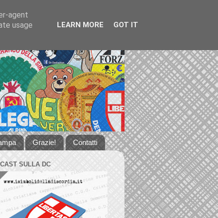
ser-agent
rate usage
LEARN MORE
GOT IT
tampa
Grazie!
Contatti
DCAST SULLA DC