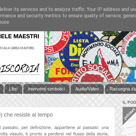
liver its services and to analyze traffic. Your IP address and u
rmance and security metrics to ensure quality of service, gene
buse.
Libri
Interventi simbolici
Audio/Video
Rassegna s
IL PO
) che resiste al tempo
Il passato, per definizione, appartiene al passato: una
volta vissuto, è pronto a perdersi nel flusso della storia,