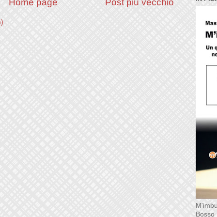
Home page
Post più vecchio
m)
M'imbu
Bosso