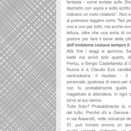
fantasia - come scrisse sulla
St
dischetto con sopra e sotto scrit
indicano un moto rotatorio". Non er
si potevano leggere come "Noi pe
uno e uno per tutti), ma anche con l
lettura, oltre che una sorta di m
pretore per fare il bene della c
dell'emblema restava sempre i
Alla fine i seggi si aprirono, S
batté ma arrivò solo quarto, d
Pericu, a Sergio Castellaneta di
Nuova e a Claudio Eva candida
centrodestra. Il risultato - i
personale, qualcosa di meno per la 
non fu probabilmente quello 
magistrato si attendeva, in ogni c
tornò al suo lavoro.
Tutto finito? Probabilmente sì,
del tutto. Perché chi a Genova 
in
via Assarotti, nelle vicinanze de
31, può trovare ancora un lace
quella vicenda elettorale: un 