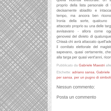
proprio della lista personale di
decisamente sbiadito e intacca
tempo, ma ancora ben riconosc
Ironia della sorte, qualcuno l
attaccato proprio su una delle tar
avvisavano - allora come og
genovesi del divieto di qualunque
Chissà chi avrà attaccato quell'ade
il comitato elettorale del magi
sapevano, quasi certamente, che 
alla targa per quasi vent'anni, rico
Pubblicato da
Gabriele Maestri
all
Etichette:
adriano sansa
,
Gabriele
per sansa
,
per un pugno di simboli
Nessun commento:
Posta un commento