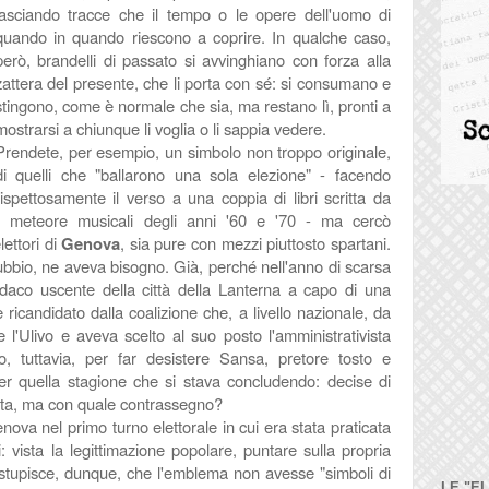
lasciando tracce che il tempo o le opere dell'uomo di
quando in quando riescono a coprire. In qualche caso,
però, brandelli di passato si avvinghiano con forza alla
zattera del presente, che li porta con sé: si consumano e
stingono, come è normale che sia, ma restano lì, pronti a
mostrarsi a chiunque li voglia o li sappia vedere.
Prendete, per esempio, un simbolo non troppo originale,
di quelli che "ballarono una sola elezione" - facendo
rispettosamente il verso a una coppia di libri scritta da
le meteore musicali degli anni '60 e '70 - ma cercò
lettori di
Genova
, sia pure con mezzi piuttosto spartani.
dubbio, ne aveva bisogno. Già, perché nell'anno di scarsa
ndaco uscente della città della Lanterna a capo di una
 ricandidato dalla coalizione che, a livello nazionale, da
 l'Ulivo e aveva scelto al suo posto l'amministrativista
o, tuttavia, per far desistere Sansa, pretore tosto e
 per quella stagione che si stava concludendo: decise di
ta, ma c
on quale contrassegno?
ova nel primo turno elettorale in cui era stata praticata
ni: vista la legittimazione popolare, puntare sulla propria
n stupisce, dunque, che l'emblema non avesse "simboli di
LE "E