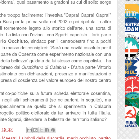
pidoma", quel basamento a gradoni su cui di solito sorge
che troppo facilmente: l'invettiva "Capra! Capra! Capra!"
 Busi per la prima volta nel 2002 e poi ripetuta in altre
i tormentone legato allo storico dell'arte, una sorta di
 La lista con l'ovino - con Sgarbi capolista - farà parte
rio Occhiuto
, sindaco per il centrodestra fino a pochi
 in massa dei consiglieri: "Sarà una novità assoluta per il
 parte da Cosenza come esperimento nazionale con una
 della bellezza' guidata da lui stesso come capolista.
- ha
ripreso dal
Quotidiano di Calabria
- D'altra parte Vittorio
stimolato con dichiarazioni, presenze a manifestazioni e
a presa di coscienza del valore europeo del nostro centro
fico-politiche sulla futura scheda elettorale cosentina,
 negli altri schieramenti (se ne parlerà in seguito), ma
 Specialmente se quello che si sperimenta in Calabria
getto politico-elettorale da far arrivare in tutta l'Italia.
te Sgarbi, difendere la bellezza del territorio italiano?
e
19:32
e Maestri
,
I simboli della discordia
,
mario occhiuto
,
partito