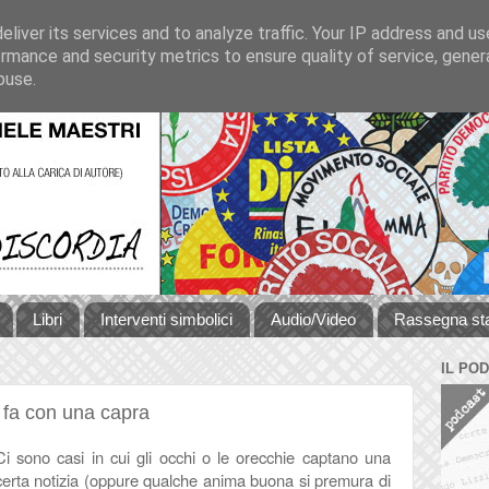
liver its services and to analyze traffic. Your IP address and u
rmance and security metrics to ensure quality of service, gene
buse.
Libri
Interventi simbolici
Audio/Video
Rassegna s
IL PO
i fa con una capra
Ci sono casi in cui gli occhi o le orecchie captano una
certa notizia (oppure qualche anima buona si premura di