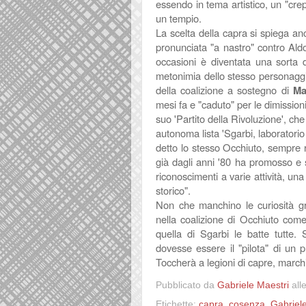
essendo in tema artistico, un "cre
un tempio.
La scelta della capra si spiega an
pronunciata "a nastro" contro Aldo
occasioni è diventata una sorta d
metonimia dello stesso personaggio.
della coalizione a sostegno di
Ma
mesi fa e "caduto" per le dimissioni
suo 'Partito della Rivoluzione',
che
autonoma lista 'Sgarbi, laboratorio
detto lo stesso Occhiuto, sempre 
già dagli anni '80 ha promosso e 
riconoscimenti a varie attività, un
storico".
Non che manchino le curiosità gra
nella coalizione di Occhiuto come
quella di Sgarbi le batte tutte.
dovesse essere il "pilota" di un pro
Toccherà a legioni di capre, marchia
Pubblicato da
Gabriele Maestri
all
Etichette:
capra
,
cosenza
,
Gabriel