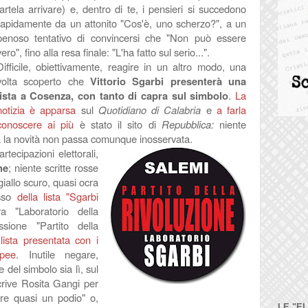
fartela arrivare) e, dentro di te, i pensieri si succedono
rapidamente da un attonito "Cos'è, uno scherzo?", a un
penoso tentativo di convincersi che "Non può essere
vero", fino alla resa finale: "L'ha fatto sul serio...".
D
ifficile, obiettivamente, reagire in un altro modo, una
volta scoperto che
Vittorio Sgarbi presenterà una
lista a Cosenza, con tanto di capra sul simbolo
.
La
notizia è apparsa
sul
Quotidiano di Calabria
e
a farla
conoscere ai più
è stato il sito di
Repubblica:
niente
a la novità non passa comunque inosservata.
rtecipazioni elettorali,
ne
; niente scritte rosse
giallo scuro, quasi ocra
esso
della lista "Sgarbi
ra "Laboratorio della
ssione "Partito della
 lista presentata con i
opee
. Inutile negare,
e del simbolo sia lì, sul
scrive Rosita Gangi per
re quasi un podio"
o,
LE "E