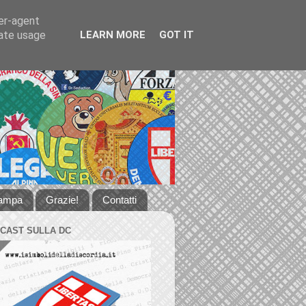
ser-agent
rate usage
LEARN MORE
GOT IT
tampa
Grazie!
Contatti
DCAST SULLA DC