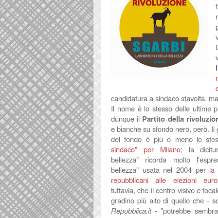
candidatura a sindaco stavolta, m
Il nome è lo stesso delle ultime pa
dunque il
Partito della rivoluzio
e bianche su sfondo nero, però. Il 
del fondo è più o meno lo st
sindaco" per Milano
; la dicitu
bellezza" ricorda molto l'espre
bellezza" usata nel 2004 per
la
repubblicani alle elezioni eur
tuttavia, che il centro visivo e focal
gradino più alto di quello che - 
Repubblica.it
- "
potrebbe sembra