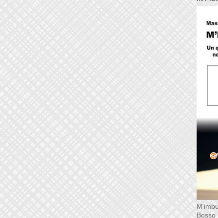
M'imbu
Bosso