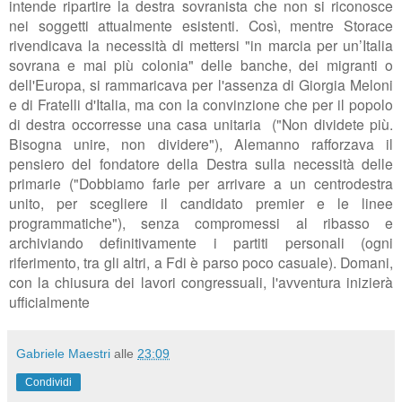
intende ripartire la destra sovranista che non si riconosce
nei soggetti attualmente esistenti.
Così, mentre Storace
rivendicava la necessità di mettersi "in marcia per un’Italia
sovrana e mai più colonia" delle banche, dei migranti o
dell'Europa, si rammaricava per l'assenza di Giorgia Meloni
e di Fratelli d'Italia, ma con la convinzione che per il popolo
di destra occorresse una casa unitaria ("
Non dividete più.
Bisogna unire, non dividere"), Alemanno rafforzava il
pensiero del fondatore della Destra sulla necessità delle
primarie ("
Dobbiamo farle per arrivare a un centrodestra
unito, per scegliere il candidato premier e le linee
programmatiche"), senza compromessi al ribasso e
archiviando definitivamente i partiti personali (ogni
riferimento, tra gli altri, a Fdi è parso poco casuale). Domani,
con la chiusura dei lavori congressuali, l'avventura inizierà
ufficialmente
Gabriele Maestri
alle
23:09
Condividi