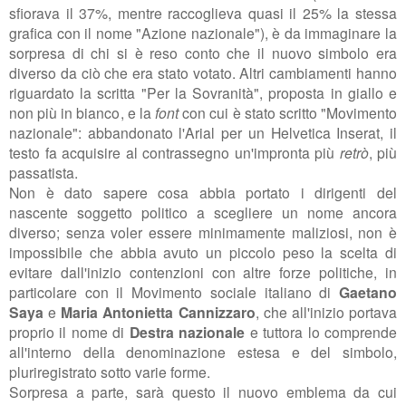
sfiorava il 37%, mentre raccoglieva quasi il 25% la stessa
grafica con il nome "Azione nazionale"), è da immaginare la
sorpresa di chi si è reso conto che il nuovo simbolo era
diverso da ciò che era stato votato. Altri cambiamenti hanno
riguardato la scritta "Per la Sovranità", proposta in giallo e
non più in bianco, e la
font
con cui è stato scritto "Movimento
nazionale": abbandonato l'Arial per un Helvetica Inserat, il
testo fa acquisire al contrassegno un'impronta più
retrò
, più
passatista.
Non è dato sapere cosa abbia portato i dirigenti del
nascente soggetto politico a scegliere un nome ancora
diverso; senza voler essere minimamente maliziosi, non è
impossibile che abbia avuto un piccolo peso la scelta di
evitare dall'inizio contenzioni con altre forze politiche, in
particolare con il Movimento sociale italiano di
Gaetano
Saya
e
Maria Antonietta Cannizzaro
, che all'inizio portava
proprio il nome di
Destra nazionale
e tuttora lo comprende
all'interno della denominazione estesa e del simbolo,
pluriregistrato sotto varie forme.
Sorpresa a parte, sarà questo il nuovo emblema da cui