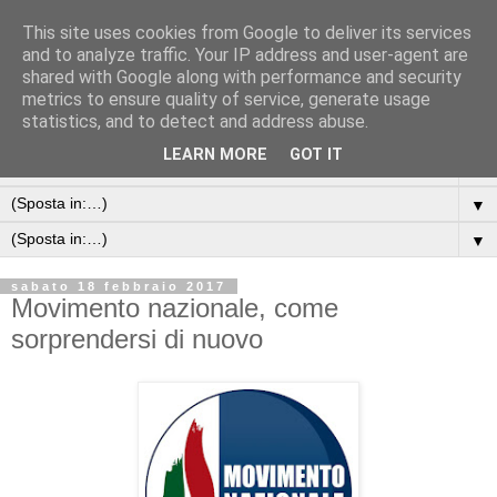
This site uses cookies from Google to deliver its services
and to analyze traffic. Your IP address and user-agent are
shared with Google along with performance and security
metrics to ensure quality of service, generate usage
statistics, and to detect and address abuse.
LEARN MORE
GOT IT
▼
▼
▼
sabato 18 febbraio 2017
Movimento nazionale, come
sorprendersi di nuovo