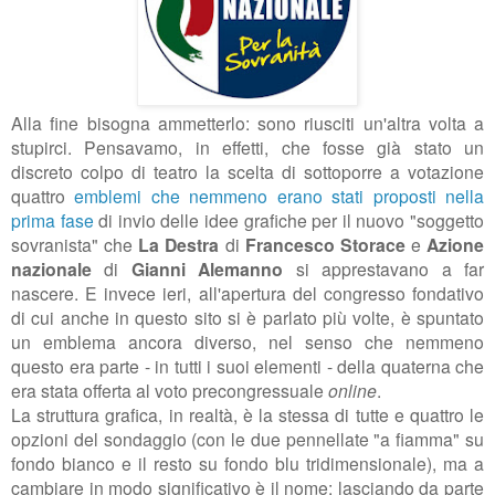
Alla fine bisogna ammetterlo: sono riusciti un'altra volta a
stupirci. Pensavamo, in effetti, che fosse già stato un
discreto colpo di teatro la scelta di sottoporre a votazione
quattro
emblemi che nemmeno erano stati proposti nella
prima fase
di invio delle idee grafiche per il nuovo "soggetto
sovranista" che
La Destra
di
Francesco Storace
e
Azione
nazionale
di
Gianni Alemanno
si apprestavano a far
nascere. E invece ieri, all'apertura del congresso fondativo
di cui anche in questo sito si è parlato più volte, è spuntato
un emblema ancora diverso, nel senso che nemmeno
questo era parte - in tutti i suoi elementi - della quaterna che
era stata offerta al voto precongressuale
online
.
La struttura grafica, in realtà, è la stessa di tutte e quattro le
opzioni del sondaggio (con le due pennellate "a fiamma" su
fondo bianco e il resto su fondo blu tridimensionale), ma a
cambiare in modo significativo è il nome: lasciando da parte