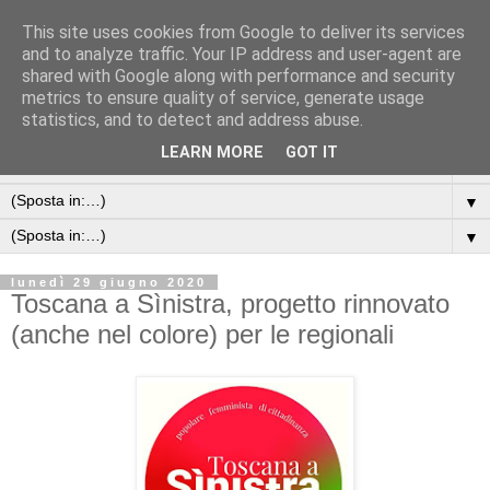
This site uses cookies from Google to deliver its services
and to analyze traffic. Your IP address and user-agent are
shared with Google along with performance and security
metrics to ensure quality of service, generate usage
statistics, and to detect and address abuse.
LEARN MORE
GOT IT
▼
▼
▼
lunedì 29 giugno 2020
Toscana a Sìnistra, progetto rinnovato
(anche nel colore) per le regionali