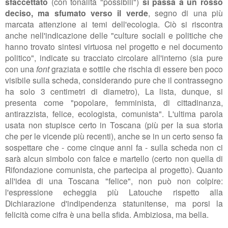
sfaccettato
(con tonalità "possibili")
si passa a un rosso
deciso, ma sfumato verso il verde
, segno di una più
marcata attenzione ai temi dell'ecologia. Ciò si riscontra
anche nell'indicazione delle "culture sociali e politiche che
hanno trovato sintesi virtuosa nel progetto e nel documento
politico", indicate su tracciato circolare all'interno (sia pure
con una
font
graziata e sottile che rischia di essere ben poco
visibile sulla scheda, considerando pure che il contrassegno
ha solo 3 centimetri di diametro), La lista, dunque, si
presenta come "popolare, femminista, di cittadinanza,
antirazzista, felice, ecologista, comunista". L'ultima parola
usata non stupisce certo in Toscana (più per la sua storia
che per le vicende più recenti), anche se in un certo senso fa
sospettare che - come cinque anni fa - sulla scheda non ci
sarà alcun simbolo con falce e martello (certo non quella di
Rifondazione comunista, che partecipa al progetto). Quanto
all'idea di una Toscana "felice", non può non colpire:
l'espressione echeggia più Latouche rispetto alla
Dichiarazione d'indipendenza statunitense, ma porsi la
felicità come cifra è una bella sfida. Ambiziosa, ma bella.