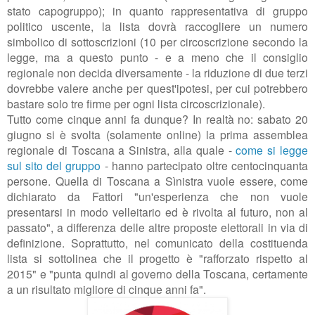
stato capogruppo); in quanto rappresentativa di gruppo
politico uscente, la lista dovrà raccogliere un numero
simbolico di sottoscrizioni (10 per circoscrizione secondo la
legge, ma a questo punto - e a meno che il consiglio
regionale non decida diversamente - la riduzione di due terzi
dovrebbe valere anche per quest'ipotesi, per cui potrebbero
bastare solo tre firme per ogni lista circoscrizionale).
Tutto come cinque anni fa dunque? In realtà no: sabato 20
giugno si è svolta (solamente online) la prima assemblea
regionale di Toscana a Sinistra, alla quale -
come si legge
sul sito del gruppo
- hanno partecipato oltre centocinquanta
persone. Quella di Toscana a Sìnistra vuole essere, come
dichiarato da Fattori "un'esperienza che non vuole
presentarsi in modo velleitario ed è rivolta al futuro, non al
passato", a differenza delle altre proposte elettorali in via di
definizione. Soprattutto, nel comunicato della costituenda
lista si sottolinea che il progetto è "rafforzato rispetto al
2015" e "punta quindi al governo della Toscana, certamente
a un risultato migliore di cinque anni fa".