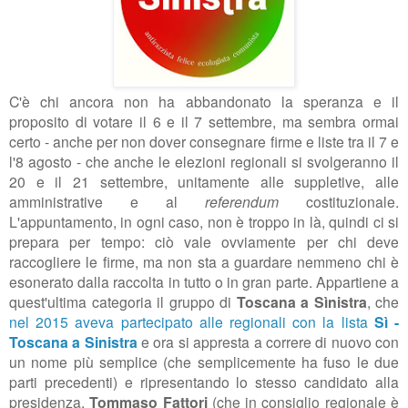
C'è chi ancora non ha abbandonato la speranza e il
proposito di votare il 6 e il 7 settembre, ma sembra ormai
certo - anche per non dover consegnare firme e liste tra il 7 e
l'8 agosto - che anche le elezioni regionali si svolgeranno il
20 e il 21 settembre, unitamente alle suppletive, alle
amministrative e al
referendum
costituzionale.
L'appuntamento, in ogni caso, non è troppo in là, quindi ci si
prepara per tempo: ciò vale ovviamente per chi deve
raccogliere le firme, ma non sta a guardare nemmeno chi è
esonerato dalla raccolta in tutto o in gran parte. Appartiene a
quest'ultima categoria il gruppo di
Toscana a Sìnistra
, che
nel 2015 aveva partecipato alle regionali con la lista
Sì -
Toscana a Sinistra
e ora si appresta a correre di nuovo con
un nome più semplice (che semplicemente ha fuso le due
parti precedenti) e ripresentando lo stesso candidato alla
presidenza,
Tommaso Fattori
(che in consiglio regionale è