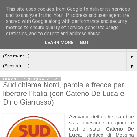
This site uses cookies from Google to deliver its services
and to analyze traffic. Your IP address and user-agent are
shared with Google along with performance and security
metrics to ensure quality of service, generate usage
statistics, and to detect and address abuse.
LEARN MORE
GOT IT
▼
▼
▼
lunedì 27 giugno 2022
Sud chiama Nord, parole e frecce per
liberare l'Italia (con Cateno De Luca e
Dino Giarrusso)
Avevano detto che sarebbe
stata questione di giorni e
così è stato.
Cateno De
Luca
, sindaco di Messina