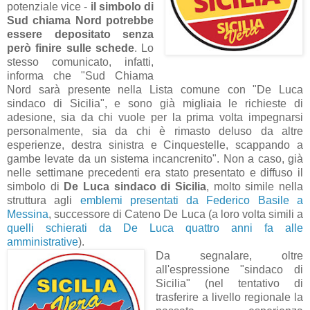
potenziale vice -
il simbolo di
Sud chiama Nord potrebbe
essere depositato senza
però finire sulle schede
. Lo
stesso comunicato, infatti,
informa che
"Sud Chiama
Nord sarà presente nella Lista comune con "De Luca
sindaco di Sicilia", e sono già migliaia le richieste di
adesione, sia da chi vuole per la prima volta impegnarsi
personalmente, sia da chi è rimasto deluso da altre
esperienze, destra sinistra e Cinquestelle, scappando a
gambe levate da un sistema incancrenito". Non a caso, già
nelle settimane precedenti era stato presentato e diffuso il
simbolo di
De Luca sindaco di Sicilia
, molto simile nella
struttura agli
emblemi presentati da Federico Basile a
Messina
, successore di Cateno De Luca (a loro volta simili a
quelli schierati da De Luca quattro anni fa alle
amministrative
).
Da segnalare, oltre
all'espressione "sindaco di
Sicilia" (nel tentativo di
trasferire a livello regionale la