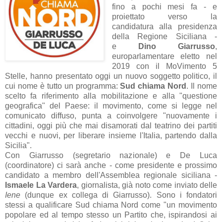
fino a pochi mesi fa - e
proiettato verso la
candidatura alla presidenza
della Regione Siciliana -
e
Dino Giarrusso
,
europarlamentare eletto nel
2019 con il MoVimento 5
Stelle, hanno presentato oggi un nuovo soggetto politico, il
cui nome è tutto un programma:
Sud chiama Nord
. Il nome
scelto fa riferimento alla mobilitazione e alla "questione
geografica" del Paese: il movimento, come si legge nel
comunicato diffuso, punta a coinvolgere "
nuovamente i
cittadini, oggi più che mai disamorati dal teatrino dei partiti
vecchi e nuovi, per liberare insieme l'Italia, partendo dalla
Sicilia".
Con Giarrusso (segretario nazionale) e De Luca
(coordinatore) ci sarà anche - come presidente e prossimo
candidato a membro dell'Assemblea regionale siciliana -
Ismaele La Vardera
, giornalista, già noto come inviato delle
Iene
(dunque ex collega di Giarrusso). Sono i fondatori
stessi a qualificare Sud chiama Nord come "un movimento
popolare ed al tempo stesso un Partito che, ispirandosi ai