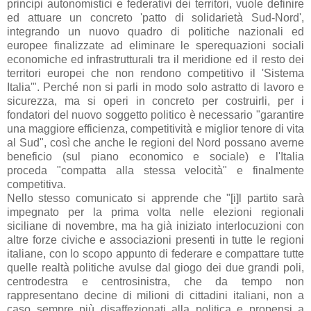
principi autonomistici e federativi dei territori, vuole definire
ed attuare un concreto 'patto di solidarietà Sud-Nord',
integrando un nuovo quadro di politiche nazionali ed
europee finalizzate ad eliminare le sperequazioni sociali
economiche ed infrastrutturali tra il meridione ed il resto dei
territori europei che non rendono competitivo il 'Sistema
Italia'". Perché non si parli in modo solo astratto di lavoro e
sicurezza, ma si operi in concreto per costruirli, per i
fondatori del nuovo soggetto politico è necessario "
garantire
una maggiore efficienza, competitività e miglior tenore di vita
al Sud", così che anche le regioni del Nord possano averne
beneficio (sul piano economico e sociale) e l'Italia
proceda "compatta alla stessa velocità" e finalmente
competitiva.
Nello stesso comunicato si apprende che "[i]l partito sarà
impegnato per la prima volta nelle elezioni regionali
siciliane di novembre, ma ha già iniziato interlocuzioni con
altre forze civiche e associazioni presenti in tutte le regioni
italiane, con lo scopo appunto di federare e compattare tutte
quelle realtà politiche avulse dal giogo dei due grandi poli,
centrodestra e centrosinistra, che da tempo non
rappresentano decine di milioni di cittadini italiani, non a
caso sempre più disaffezionati alla politica e propensi a