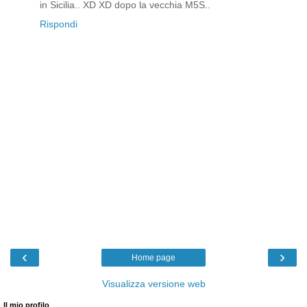
in Sicilia.. XD XD dopo la vecchia M5S..
Rispondi
‹
›
Home page
Visualizza versione web
Il mio profilo