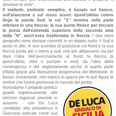
disertare le urne".
Il simbolo, piuttosto semplice, è basato sul bianco,
sull'arancione e sul rosso scuro: quest'ultimo colore
tinge la parola Sud, la cui "S" termina nella parte
inferiore in una freccia; la sua punta finisce per toccare
la punta dell'estremità superiore della seconda asta
della "N", anch'essa trasformata in freccia
. I due nomi
geografici sono dunque coinvolti in un doppio ruolo: il Sud è
posto in alto, in uno scambio di posizione col Nord e la sua
freccia punta più o meno a sud, non per abbassarsi ma per
dare l'idea dell'avvicinamento al Nord; la freccia di
quest'ultimo, oltre a puntare a nord, dà l'idea della
convergenza e del miglioramento anche di quella parte
d'Italia grazie alla liberazione progressiva del Meridione. In
basso, ovviamente, non manca lo spazio per le due figure di
vertice che hanno promosso la nascita del partito.
Nonostante il progetto politico
guardi espressamente alle
elezioni regionali previste in
autunno - con De Luca
candidato alla presidenza e
Giarrusso indicato come suo