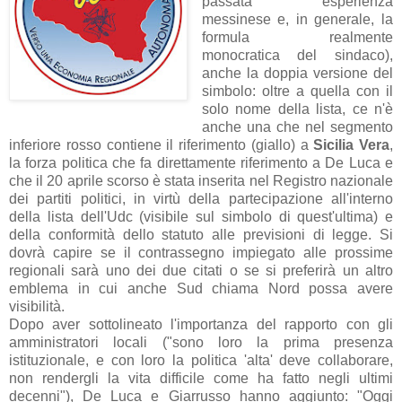
passata esperienza
messinese e, in generale, la
formula realmente
monocratica del sindaco),
anche la doppia versione del
simbolo: oltre a quella con il
solo nome della lista, ce n'è
anche una che nel segmento
inferiore rosso contiene il riferimento (giallo) a
Sicilia Vera
,
la forza politica che fa direttamente riferimento a De Luca e
che il 20 aprile scorso è stata inserita nel Registro nazionale
dei partiti politici, in virtù della partecipazione all'interno
della lista dell'Udc (visibile sul simbolo di quest'ultima) e
della conformità dello statuto alle previsioni di legge. Si
dovrà capire se il contrassegno impiegato alle prossime
regionali sarà uno dei due citati o se si preferirà un altro
emblema in cui anche Sud chiama Nord possa avere
visibilità.
Dopo aver sottolineato l'importanza del rapporto con gli
amministratori locali ("sono loro la prima presenza
istituzionale, e con loro la politica 'alta' deve collaborare,
non rendergli la vita difficile come ha fatto negli ultimi
decenni"), De Luca e Giarrusso hanno aggiunto: "Oggi