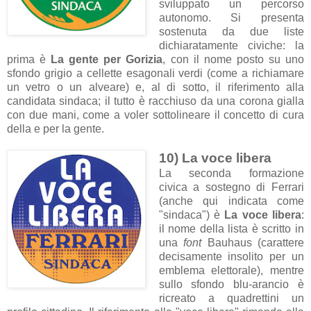
sviluppato un percorso
autonomo. Si presenta
sostenuta da due liste
dichiaratamente civiche: la
prima è
La gente per Gorizia
, con il nome posto su uno
sfondo grigio a cellette esagonali verdi (come a richiamare
un vetro o un alveare) e, al di sotto, il riferimento alla
candidata sindaca; il tutto è racchiuso da una corona gialla
con due mani, come a voler sottolineare il concetto di cura
della e per la gente.
10) La voce libera
La seconda formazione
civica a sostegno di Ferrari
(anche qui indicata come
"sindaca") è
La voce libera
:
il nome della lista è scritto in
una
font
Bauhaus (carattere
decisamente insolito per un
emblema elettorale), mentre
sullo sfondo blu-arancio è
ricreato a quadrettini un