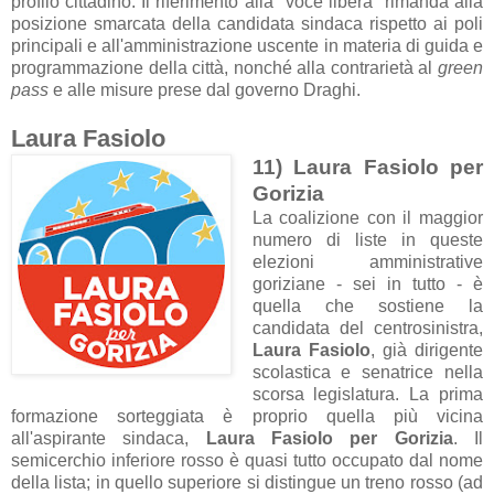
profilo cittadino. Il riferimento alla "voce libera" rimanda alla
posizione smarcata della candidata sindaca rispetto ai poli
principali e all'amministrazione uscente in materia di guida e
programmazione della città, nonché alla contrarietà al
green
pass
e alle misure prese dal governo Draghi.
Laura Fasiolo
11) Laura Fasiolo per
Gorizia
La coalizione con il maggior
numero di liste in queste
elezioni amministrative
goriziane - sei in tutto - è
quella che sostiene la
candidata del centrosinistra,
Laura Fasiolo
, già dirigente
scolastica e senatrice nella
scorsa legislatura. La prima
formazione sorteggiata è proprio quella più vicina
all'aspirante sindaca,
Laura Fasiolo per Gorizia
. Il
semicerchio inferiore rosso è quasi tutto occupato dal nome
della lista; in quello superiore si distingue un treno rosso (ad