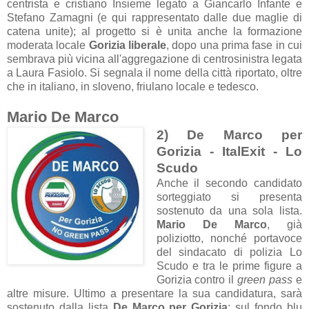
centrista e cristiano Insieme legato a Giancarlo Infante e
Stefano Zamagni (e qui rappresentato dalle due maglie di
catena unite); al progetto si è unita anche la formazione
moderata locale
Gorizia liberale
, dopo una prima fase in cui
sembrava più vicina all'aggregazione di centrosinistra legata
a Laura Fasiolo. Si segnala il nome della città riportato, oltre
che in italiano, in sloveno, friulano locale e tedesco.
Mario De Marco
2) De Marco per
Gorizia - ItalExit - Lo
Scudo
Anche il secondo candidato
sorteggiato si presenta
sostenuto da una sola lista.
Mario De Marco
, già
poliziotto, nonché portavoce
del sindacato di polizia Lo
Scudo e tra le prime figure a
Gorizia contro il
green pass
e
altre misure. Ultimo a presentare la sua candidatura, sarà
sostenuto dalla lista
De Marco per Gorizia
: sul fondo blu