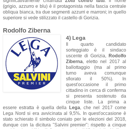
significativamente chiamata
Zotti contro tutti
: il nome
(grigio, azzurro e blu) è il protagonista nella fascia centrale
obliqua bianca, tra due segmenti azzurri e marroni; in quello
superiore si vede stilizzato il castello di Gorizia.
Rodolfo Ziberna
4) Lega
Il quarto candidato
sorteggiato è il sindaco
uscente di Gorizia,
Rodolfo
Ziberna
, eletto nel 2017 al
ballottaggio (ma al primo
turno aveva comunque
sfiorato il 50%). In
quest'occasione il primo
cittadino in cerca di conferma
si presenta sostenuto da
cinque liste. La prima a
essere estratta è quella della
Lega
, che nel 2017 come
Lega Nord si era avvicinata al 9,5%. In quest'occasione è
stato schierato il simbolo coniato per le elezioni del 2018,
dunque con la dicitura "Salvini premier": rispetto a cinque