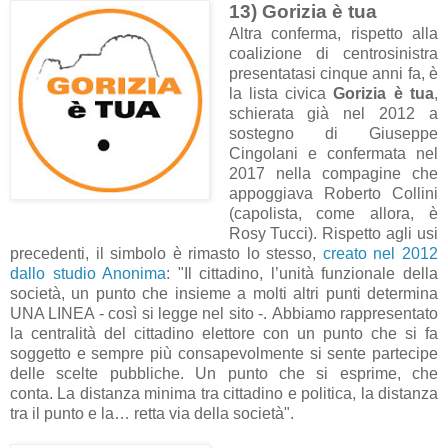
13) Gorizia è tua
Altra conferma, rispetto alla
coalizione di centrosinistra
presentatasi cinque anni fa, è
la lista civica
Gorizia è tua
,
schierata già nel 2012 a
sostegno di Giuseppe
Cingolani e confermata nel
2017 nella compagine che
appoggiava Roberto Collini
(capolista, come allora, è
Rosy Tucci). Rispetto agli usi
precedenti, il simbolo è rimasto lo stesso,
creato nel 2012
dallo studio Anonima
: "
Il cittadino, l’unità funzionale della
società, un punto che insieme a molti altri punti determina
UNA LINEA - così si legge nel sito -.
Abbiamo rappresentato
la centralità del cittadino elettore con un punto che si fa
soggetto e sempre più consapevolmente si sente partecipe
delle scelte pubbliche. Un punto che si esprime, che
conta.
La distanza minima tra cittadino e politica, la distanza
tra il punto e la… retta via della società".