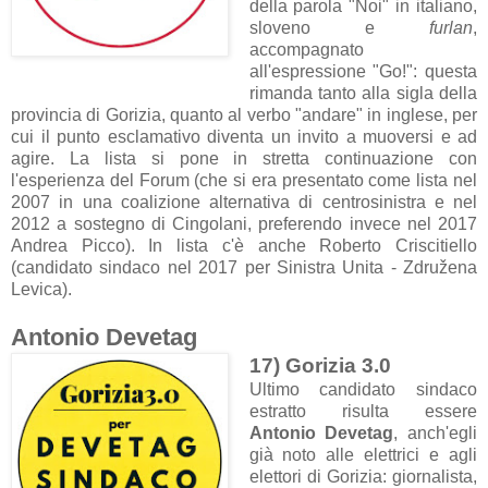
della parola "Noi" in italiano,
sloveno e
furlan
,
accompagnato
all'espressione "Go!": questa
rimanda tanto alla sigla della
provincia di Gorizia, quanto al verbo "andare" in inglese, per
cui il punto esclamativo diventa un invito a muoversi e ad
agire. La lista si pone in stretta continuazione con
l'esperienza del Forum (che si era presentato come lista nel
2007 in una coalizione alternativa di centrosinistra e nel
2012 a sostegno di Cingolani, preferendo invece nel 2017
Andrea Picco). In lista c'è anche Roberto Criscitiello
(candidato sindaco nel 2017 per Sinistra Unita - Združena
Levica).
Antonio Devetag
17) Gorizia 3.0
Ultimo candidato sindaco
estratto risulta essere
Antonio Devetag
, anch'egli
già noto alle elettrici e agli
elettori di Gorizia: giornalista,