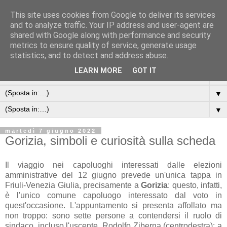
This site uses cookies from Google to deliver its services
and to analyze traffic. Your IP address and user-agent are
shared with Google along with performance and security
metrics to ensure quality of service, generate usage
statistics, and to detect and address abuse.
LEARN MORE
GOT IT
▼
▼
▼
martedì 7 giugno 2022
Gorizia, simboli e curiosità sulla scheda
Il viaggio nei capoluoghi interessati dalle elezioni
amministrative del 12 giugno prevede un'unica tappa in
Friuli-Venezia Giulia, precisamente a
Gorizia
: questo, infatti,
è l'unico comune capoluogo interessato dal voto in
quest'occasione. L'appuntamento si presenta affollato ma
non troppo: sono sette persone a contendersi il ruolo di
sindaco, incluso l'uscente, Rodolfo Ziberna (centrodestra); a