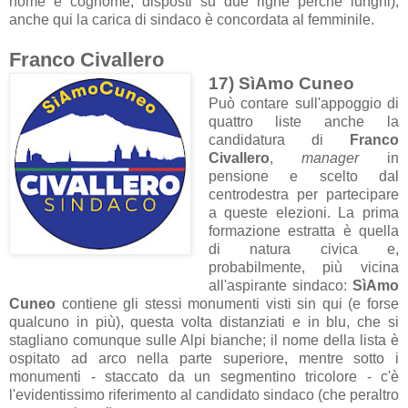
nome e cognome, disposti su due righe perché lunghi);
anche qui la carica di sindaco è concordata al femminile.
Franco Civallero
17) SìAmo Cuneo
Può contare sull'appoggio di
quattro liste anche la
candidatura di
Franco
Civallero
,
manager
in
pensione e scelto dal
centrodestra per partecipare
a queste elezioni. La prima
formazione estratta è quella
di natura civica e,
probabilmente, più vicina
all'aspirante sindaco:
SìAmo
Cuneo
contiene gli stessi monumenti visti sin qui (e forse
qualcuno in più), questa volta distanziati e in blu, che si
stagliano comunque sulle Alpi bianche; il nome della lista è
ospitato ad arco nella parte superiore, mentre sotto i
monumenti - staccato da un segmentino tricolore - c'è
l'evidentissimo riferimento al candidato sindaco (che peraltro