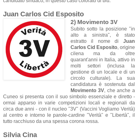
candidato sindaco, in questo caso colorato di blu.
Juan Carlos Cid Esposito
2) Movimento 3V
Subito sotto la posizione "in
alto a sinistra", è stato
estratto il nome di
Juan
Carlos Cid Esposito
, origine
cilena ma da oltre
quarant'anni in Italia, attivo in
molti settori (inclusa la
gestione di un locale e di un
circolo culturale). La sua
candidatura è sostenuta dal
Movimento 3V
, che anche a
Cuneo si presenta con il suo simbolo essenziale e diretto -
ormai apparso in varie competizioni locali e regionali da
circa due anni - con il nucleo "3V" (Vaccini Vogliamo Verità)
al centro e intorno le parole-cardine "Verità" e "Libertà", il
tutto racchiuso da una spessa corona rossa.
Silvia Cina