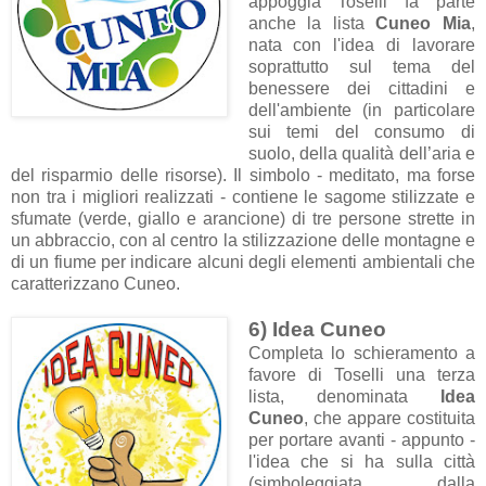
appoggia Toselli fa parte
anche la lista
Cuneo Mia
,
nata con l'idea di lavorare
soprattutto sul tema del
benessere dei cittadini e
dell'ambiente (in particolare
sui temi del consumo di
suolo, della qualità dell’aria e
del risparmio delle risorse). Il simbolo - meditato, ma forse
non tra i migliori realizzati - contiene le sagome stilizzate e
sfumate (verde, giallo e arancione) di tre persone strette in
un abbraccio, con al centro la stilizzazione delle montagne e
di un fiume per indicare alcuni degli elementi ambientali che
caratterizzano Cuneo.
6) Idea Cuneo
Completa lo schieramento a
favore di Toselli una terza
lista, denominata
Idea
Cuneo
, che appare costituita
per portare avanti - appunto -
l'idea che si ha sulla città
(simboleggiata dalla