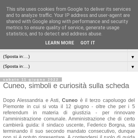
This site uses cookies from Google to deliver its services
and to analyze traffic. Your IP address and user-agent are
shared with Google along with performance and security
metrics to ensure quality of service, generate usage
statistics, and to detect and address abuse.
LEARN MORE
GOT IT
▼
▼
▼
sabato 11 giugno 2022
Cuneo, simboli e curiosità sulla scheda
Dopo Alessandria e Asti,
Cuneo
è il terzo capoluogo del
Piemonte in cui si vota il 12 giugno - oltre che per i 5
referendum in materia di giustizia - per rinnovare
l'amministrazione comunale. Amministrazione che di certo
cambierà guida: il sindaco uscente, Federico Borgna, sta
terminando il suo secondo mandato consecutivo, dunque
non si è potuto ripresentare. A contendersi il ruolo di guida