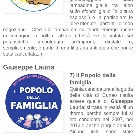
lampadina gialla, tra l'altro
sullo sfondo giallo "a pittura
esplosa") e in particolare le
idee ritenute "portanti" o "non
negoziabili". Oltre alla lampadina, sul fondo emerge anche
un'immagine a pollice alzato (chissà se la voluta sul
polpastrello simboleggia un'impronta digitale o,
semplicemente, è parte di una filigrana anticopia che non è
stata cancellata...)
Giuseppe Lauria
7) Il Popolo della
famiglia
Quinta candidatura alla guida
della città di Cuneo risulta
essere quella di
Giuseppe
Lauria
: si tratta in realtà di un
ritorno, perché sempre lui si
era candidato nel 2007, nel
2012 e anche cinque anni fa.
Alcune liste sono state