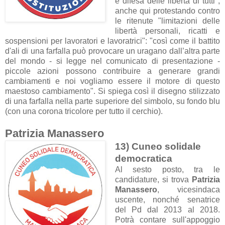
e difesa delle libertà di tutti",
anche qui protestando contro
le ritenute "
limitazioni delle
libertà personali, ricatti e
sospensioni per lavoratori e lavoratrici
": "così come il battito
d'ali di una farfalla può provocare un uragano dall’altra parte
del mondo - si legge nel comunicato di presentazione -
piccole azioni possono contribuire a generare grandi
cambiamenti e noi vogliamo essere il motore di questo
maestoso cambiamento". Si spiega così il disegno stilizzato
di una farfalla nella parte superiore del simbolo, su fondo blu
(con una corona tricolore per tutto il cerchio)
.
Patrizia Manassero
13) Cuneo solidale
democratica
Al sesto posto, tra le
candidature, si trova
Patrizia
Manassero
, vicesindaca
uscente, nonché senatrice
del Pd dal 2013 al 2018.
Potrà contare sull'appoggio