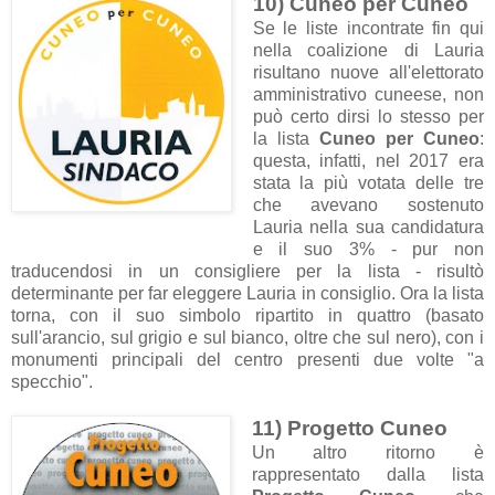
10) Cuneo per Cuneo
Se le liste incontrate fin qui
nella coalizione di Lauria
risultano nuove all'elettorato
amministrativo cuneese, non
può certo dirsi lo stesso per
la lista
Cuneo per Cuneo
:
questa, infatti, nel 2017 era
stata la più votata delle tre
che avevano sostenuto
Lauria nella sua candidatura
e il suo 3% - pur non
traducendosi in un consigliere per la lista - risultò
determinante per far eleggere Lauria in consiglio. Ora la lista
torna, con il suo simbolo ripartito in quattro (basato
sull'arancio, sul grigio e sul bianco, oltre che sul nero), con i
monumenti principali del centro presenti due volte "a
specchio".
11) Progetto Cuneo
Un altro ritorno è
rappresentato dalla lista