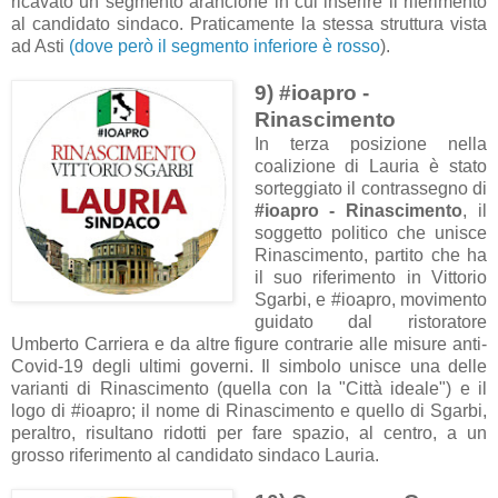
ricavato un segmento arancione in cui inserire il riferimento
al candidato sindaco. Praticamente la stessa struttura vista
ad Asti
(dove però il segmento inferiore è rosso
).
9) #ioapro -
Rinascimento
In terza posizione nella
coalizione di Lauria è stato
sorteggiato il contrassegno di
#ioapro - Rinascimento
, il
soggetto politico che unisce
Rinascimento, partito che ha
il suo riferimento in Vittorio
Sgarbi, e #ioapro, movimento
guidato dal ristoratore
Umberto Carriera e da altre figure contrarie alle misure anti-
Covid-19 degli ultimi governi. Il simbolo unisce una delle
varianti di Rinascimento (quella con la "Città ideale") e il
logo di #ioapro; il nome di Rinascimento e quello di Sgarbi,
peraltro, risultano ridotti per fare spazio, al centro, a un
grosso riferimento al candidato sindaco Lauria.