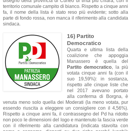
disegno della provincia di Cuneo di tinta più chiara, con il
territorio comunale campito di bianco. Rispetto a cinque anni
fa, il nome della lista è stato reso più evidente; sotto alla
parte di fondo rossa, non manca il riferimento alla candidata
sindaca.
16)
Partito
Democratico
Quarta e ultima lista della
coalizione che appoggia
Manassero è quella del
Partito democratico
, la più
votata cinque anni fa (con il
suo 19,59%): in sostanza,
rispetto alle cinque liste che
nel 2017 avevano portato
alla conferma di Borgna, è
venuta meno solo quella dei Moderati (la meno votata, pur
essendo riuscita a eleggere un consigliere con il 4,56%).
Rispetto a cinque anni fa, il contrassegno del Pd ha ridotto
non poco le dimensioni del logo e mantenuto la fascia verde
con il riferimento alla candidatura (indicata stavolta con