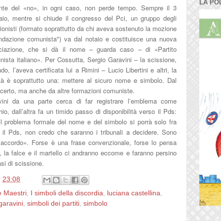
LA PO
ronte del «no», in ogni caso, non perde tempo. Sempre il 3
aio, mentre si chiude il congresso del Pci, un gruppo degli
ionisti (formato soprattutto da chi aveva sostenuto la mozione
ndazione comunista") va dal notaio e costituisce una nuova
ciazione, che si dà il nome – guarda caso – di «Partito
ista italiano». Per Cossutta, Sergio Garavini – la scissione,
ndo, l’aveva certificata lui a Rimini – Lucio Libertini e altri, la
ità è soprattutto una: mettere al sicuro nome e simbolo. Dal
certo, ma anche da altre formazioni comuniste.
vini da una parte cerca di far registrare l’emblema come
io, dall’altra fa un timido passo di disponibilità verso il Pds:
l problema formale del nome e del simbolo si porrà solo fra
 il Pds, non credo che saranno i tribunali a decidere. Sono
d’accordo». Forse è una frase convenzionale, forse lo pensa
e, la falce e il martello ci andranno eccome e faranno persino
asi di scissione.
e
23:08
e Maestri
,
I simboli della discordia
,
luciana castellina
,
garavini
,
simboli dei partiti
,
simbolo