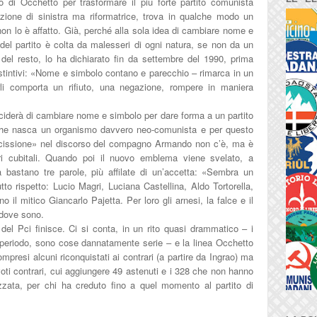
o di Occhetto per trasformare il più forte partito comunista
zione di sinistra ma riformatrice, trova in qualche modo un
 non lo è affatto. Già, perché alla sola idea di cambiare nome e
del partito è colta da malesseri di ogni natura, se non da un
del resto, lo ha dichiarato fin da settembre del 1990, prima
stintivi: «Nome e simbolo contano e parecchio – rimarca in un
li comporta un rifiuto, una negazione, rompere in maniera
ciderà di cambiare nome e simbolo per dare forma a un partito
 che nasca un organismo davvero neo-comunista e per questo
«scissione» nel discorso del compagno Armando non c’è, ma è
i cubitali. Quando poi il nuovo emblema viene svelato, a
 bastano tre parole, più affilate di un’accetta: «Sembra un
to rispetto: Lucio Magri, Luciana Castellina, Aldo Tortorella,
o il mitico Giancarlo Pajetta. Per loro gli arnesi, la falce e il
 dove sono.
 del Pci finisce. Ci si conta, in un rito quasi drammatico – i
 periodo, sono cose dannatamente serie – e la linea Occhetto
ompresi alcuni riconquistati ai contrari (a partire da Ingrao) ma
voti contrari, cui aggiungere 49 astenuti e i 328 che non hanno
zzata, per chi ha creduto fino a quel momento al partito di