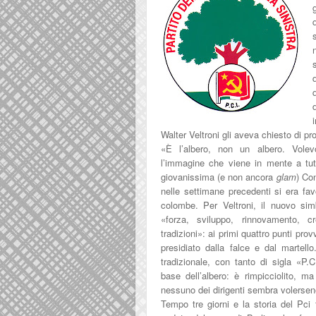
Walter Veltroni gli aveva chiesto di p
«È l’albero, non un albero. Volevo
l’immagine che viene in mente a tu
giovanissima (e non ancora
glam
)
Con
nelle settimane precedenti si era favo
colombe. Per Veltroni, il nuovo si
«forza, sviluppo, rinnovamento, cr
tradizioni»: ai primi quattro punti prov
presidiato dalla falce e dal martell
tradizionale, con tanto di sigla «P.C
base dell’albero: è rimpicciolito, 
nessuno dei dirigenti sembra volersene 
Tempo tre giorni e la storia del Pci 