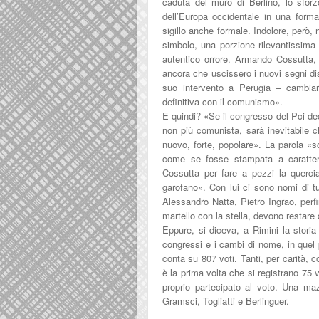
caduta del muro di Berlino, lo sforz
dell’Europa occidentale in una forma
sigillo anche formale. Indolore, però,
simbolo, una porzione rilevantissima 
autentico orrore. Armando Cossutta, 
ancora che uscissero i nuovi segni di
suo intervento a Perugia – cambiar
definitiva con il comunismo».
E quindi? «Se il congresso del Pci de
non più comunista, sarà inevitabile
nuovo, forte, popolare». La parola 
come se fosse stampata a caratter
Cossutta per fare a pezzi la quercia
garofano». Con lui ci sono nomi di tut
Alessandro Natta, Pietro Ingrao, perfin
martello con la stella, devono restare
Eppure, si diceva, a Rimini la storia
congressi e i cambi di nome, in quel
conta su 807 voti. Tanti, per carità, c
è la prima volta che si registrano 75 
proprio partecipato al voto. Una ma
Gramsci, Togliatti e Berlinguer.