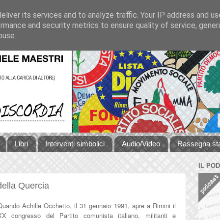
liver its services and to analyze traffic. Your IP address and u
rmance and security metrics to ensure quality of service, gene
buse.
Libri
Interventi simbolici
Audio/Video
Rassegna s
IL PO
 della Quercia
Quando Achille Occhetto, il 31 gennaio 1991, apre a Rimini il
XX congresso del Partito comunista italiano, militanti e