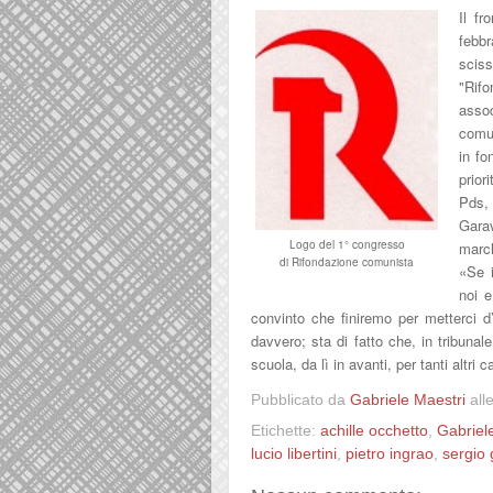
Il f
febbr
sciss
"Rifo
asso
comun
in fo
prior
Pds, 
Gara
Logo del 1° congresso
march
di Rifondazione comunista
«Se i
noi e
convinto che finiremo per metterci 
davvero; sta di fatto che, in tribunal
scuola, da lì in avanti, per tanti altri c
Pubblicato da
Gabriele Maestri
all
Etichette:
achille occhetto
,
Gabriel
lucio libertini
,
pietro ingrao
,
sergio 