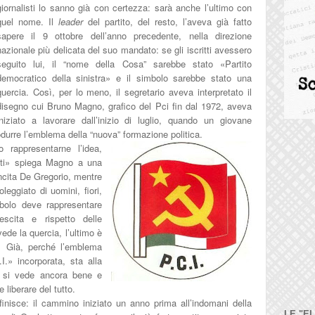
giornalisti lo sanno già con certezza: sarà anche l’ultimo con
quel nome. Il
leader
del partito, del resto, l’aveva già fatto
sapere il 9 ottobre dell’anno precedente, nella direzione
nazionale più delicata del suo mandato: se gli iscritti avessero
seguito lui, il “nome della Cosa” sarebbe stato «Partito
democratico della sinistra» e il simbolo sarebbe stato una
quercia. Così, per lo meno, il segretario aveva interpretato il
disegno cui Bruno Magno, grafico del Pci fin dal 1972, aveva
iniziato a lavorare dall’inizio di luglio, quando un giovane
rodurre l’emblema della “nuova” formazione politica
.
 rappresentarne l’idea,
tti» spiega Magno a una
cita De Gregorio, mentre
leggiato di uomini, fiori,
mbolo deve rappresentare
escita e rispetto delle
vede la quercia, l’ultimo è
o. Già, perché l’emblema
.I.» incorporata, sta alla
ma si vede ancora bene e
liberare del tutto.
finisce: il cammino iniziato un anno prima all’indomani della
LE "E