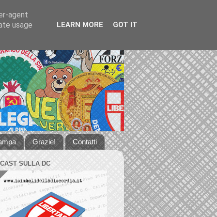
ser-agent
rate usage
LEARN MORE
GOT IT
tampa
Grazie!
Contatti
DCAST SULLA DC