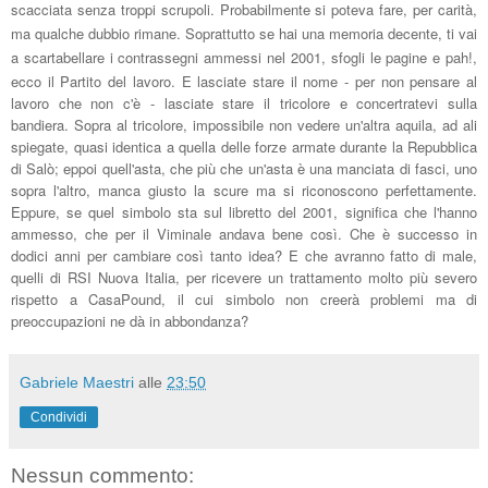
scacciata senza troppi scrupoli. Probabilmente si poteva fare, per carità,
ma qualche dubbio rimane. Soprattutto se hai una memoria decente, ti vai
a scartabellare i contrassegni ammessi nel 2001, sfogli le pagine e pah!,
ecco il Partito del lavoro
. E lascia
te stare il nome - per non pensare al
lavoro che non c'è
- l
ascia
te stare il tricolore e concertratevi sulla
bandiera. Sopra al tricolore, impossibile non vedere un'altra aquila, ad ali
spiegate, quasi identica a quella delle forze armate durante la Repubblica
di Salò; eppoi quell'asta, che più che un'asta è una manciata di fasci, uno
sopra l'altro, manca giusto la scure ma si riconoscono perfettamente.
Eppure, se quel simbolo sta sul libretto del 2001, significa che l'hanno
ammesso, che per il Viminale andava bene così. Che è successo in
dodici anni per cambiare così tanto idea? E che avranno fatto di male,
quelli di RSI Nuova Italia, per ricevere un trattamento molto più severo
rispetto a CasaPound, il cui simbolo non creerà problemi ma di
preoccupazioni ne dà in abbondanza?
Gabriele Maestri
alle
23:50
Condividi
Nessun commento: