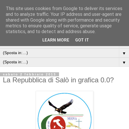
This site uses cookies from Google to deliver its services
and to analyze traffic. Your IP address and user-agent are
shared with Google along with performance and security
metrics to ensure quality of service, generate usage
statistics, and to detect and address abuse.
LEARN MORE
GOT IT
▼
▼
▼
sabato 2 febbraio 2013
La Repubblica di Salò in grafica 0.0?