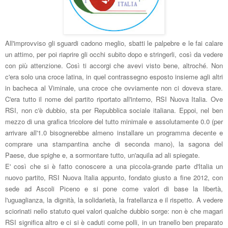
All'improvviso gli sguardi cadono meglio, sbatti le palpebre e le fai calare
un attimo, per poi riaprire gli occhi subito dopo e stringerli, così da vedere
con più attenzione. Così ti accorgi che avevi visto bene, altroché. Non
c'era solo una croce latina, in quel contrassegno esposto insieme agli altri
in bacheca al Viminale, una croce che ovviamente non ci doveva stare.
C'era tutto il nome del partito riportato all'interno, RSI Nuova Italia. Ove
RSI, non c'è dubbio, sta per Repubblica sociale italiana. Eppoi, nel ben
mezzo di una grafica tricolore del tutto minimale e assolutamente 0.0 (per
arrivare all'1.0 bisognerebbe almeno installare un programma decente e
comprare una stampantina anche di seconda mano), la sagona del
Paese, due spighe e, a sormontare tutto, un'aquila ad ali spiegate.
E' così che si è fatto conoscere a una piccola-grande parte d'Italia un
nuovo partito, RSI Nuova Italia appunto, fondato giusto a fine 2012, con
sede ad Ascoli Piceno e si pone come valori di base la libertà,
l'uguaglianza, la dignità, la solidarietà, la fratellanza e il rispetto. A vedere
sciorinati nello statuto quei valori qualche dubbio sorge: non è che magari
RSI significa altro e ci si è caduti come polli, in un tranello ben preparato