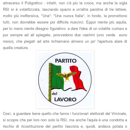
attraverso il Poligrafico - infatti, non c'è più la croce, ma anche la sigla
RSI si è volatilizzata, lasciando spazio a un'altra parolina di tre lettere,
molto più inoffensiva, "Una": "Una nuova Italia", in fondo, la promettono
tutti, non dovrebbe essere poi difficile riuscirci. Eppoi niente più aquila,
per lo meno niente disegno figurativo: a dare l'idea di un volatile curioso e
pur sempre ad ali spiegate, provvedono due nastrini (uno verde euno
rosso), che piegati ad arte richiamano almeno un po' l'apertura alare
di
quella creatura.
Così, a guardare bene quello che fanno i funzionari elettorali del Viminale,
si scopre che per loro non solo la RSI, ma anche l'aqula è una condotta a
rischio di ricostituzione del partito fascista e, qundi, andava potata o