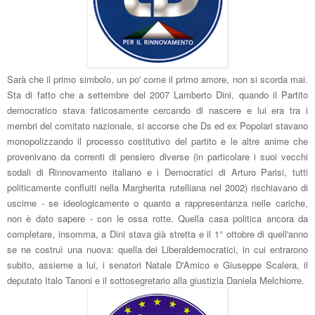
Sarà che il primo simbolo, un po' come il primo amore, non si scorda mai.
Sta di fatto che a settembre del 2007 Lamberto Dini, quando il Partito
democratico stava faticosamente cercando di nascere e lui era tra i
membri del comitato nazionale, si accorse che Ds ed ex Popolari stavano
monopolizzando il processo costitutivo del partito e le altre anime che
provenivano da correnti di pensiero diverse (in particolare i suoi vecchi
sodali di Rinnovamento italiano e i Democratici di Arturo Parisi, tutti
politicamente confluiti nella Margherita rutelliana nel 2002) rischiavano di
uscirne - se ideologicamente o quanto a rappresentanza nelle cariche,
non è dato sapere - con le ossa rotte. Quella casa politica ancora da
completare, insomma, a Dini stava già stretta e il 1° ottobre di quell'anno
se ne costruì una nuova: quella dei Liberaldemocratici, in cui entrarono
subito, assieme a lui, i senatori Natale D'Amico e Giuseppe Scalera, il
deputato Italo Tanoni e il sottosegretario alla giustizia Daniela Melchiorre.