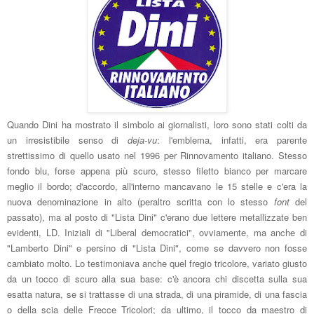
Quando Dini ha mostrato il simbolo ai giornalisti, loro sono stati colti da
un irresistibile senso di
deja-vu
: l'emblema, infatti, era parente
strettissimo di quello usato nel 1996 per Rinnovamento italiano. Stesso
fondo blu, forse appena più scuro, stesso filetto bianco per marcare
meglio il bordo; d'accordo, all'interno mancavano le 15 stelle e c'era la
nuova denominazione in alto (peraltro scritta con lo stesso
font
del
passato), ma al posto di "Lista Dini" c'erano due lettere metallizzate ben
evidenti, LD. Iniziali di "Liberal democratici", ovviamente, ma anche di
"Lamberto Dini" e persino di "Lista Dini", come se davvero non fosse
cambiato molto. Lo testimoniava anche quel fregio tricolore, variato giusto
da un tocco di scuro alla sua base: c'è ancora chi discetta sulla sua
esatta natura, se si trattasse di una strada, di una piramide, di una fascia
o della scia delle Frecce Tricolori; da ultimo, il tocco da maestro di