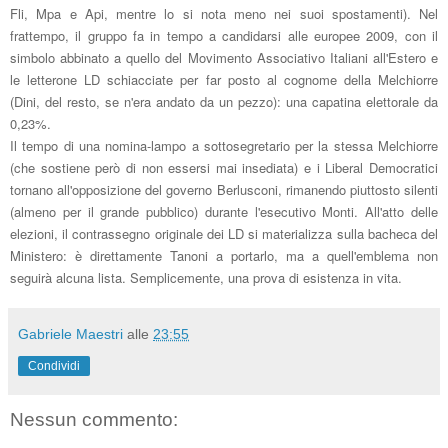
Fli, Mpa e Api, mentre lo si nota meno nei suoi spostamenti). Nel
frattempo, il gruppo fa in tempo a candidarsi alle europee 2009, con il
simbolo abbinato a quello del Movimento Associativo Italiani all'Estero e
le letterone LD schiacciate per far posto al cognome della Melchiorre
(Dini, del resto, se n'era andato da un pezzo): una capatina elettorale da
0,23%.
Il tempo di una nomina-lampo a sottosegretario per la stessa Melchiorre
(che sostiene però di non essersi mai insediata) e i Liberal Democratici
tornano all'opposizione del governo Berlusconi, rimanendo piuttosto silenti
(almeno per il grande pubblico) durante l'esecutivo Monti. All'atto delle
elezioni, il contrassegno originale dei LD si materializza sulla bacheca del
Ministero: è direttamente Tanoni a portarlo, ma a quell'emblema non
seguirà alcuna lista. Semplicemente, una prova di esistenza in vita.
Gabriele Maestri
alle
23:55
Condividi
Nessun commento: