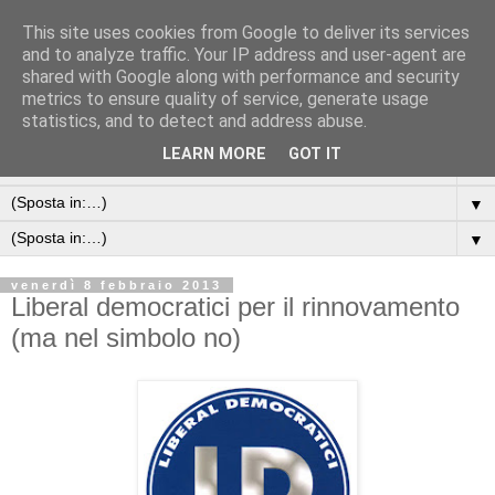
This site uses cookies from Google to deliver its services
and to analyze traffic. Your IP address and user-agent are
shared with Google along with performance and security
metrics to ensure quality of service, generate usage
statistics, and to detect and address abuse.
LEARN MORE
GOT IT
▼
▼
▼
venerdì 8 febbraio 2013
Liberal democratici per il rinnovamento
(ma nel simbolo no)