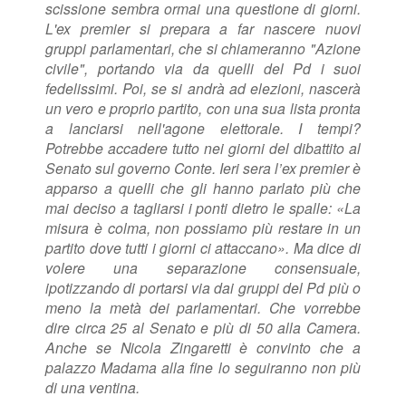
scissione sembra ormai una questione di giorni.
L'ex premier si prepara a far nascere nuovi
gruppi parlamentari, che si chiameranno "Azione
civile", portando via da quelli del Pd i suoi
fedelissimi. Poi, se si andrà ad elezioni, nascerà
un vero e proprio partito, con una sua lista pronta
a lanciarsi nell'agone elettorale. I tempi?
Potrebbe accadere tutto nei giorni del dibattito al
Senato sul governo Conte. Ieri sera l’ex premier è
apparso a quelli che gli hanno parlato più che
mai deciso a tagliarsi i ponti dietro le spalle: «La
misura è colma, non possiamo più restare in un
partito dove tutti i giorni ci attaccano». Ma dice di
volere una separazione consensuale,
ipotizzando di portarsi via dai gruppi del Pd più o
meno la metà dei parlamentari.
Che vorrebbe
dire circa 25 al Senato e più di 50 alla Camera.
Anche se Nicola Zingaretti è convinto che a
palazzo Madama alla fine lo seguiranno non più
di una ventina.