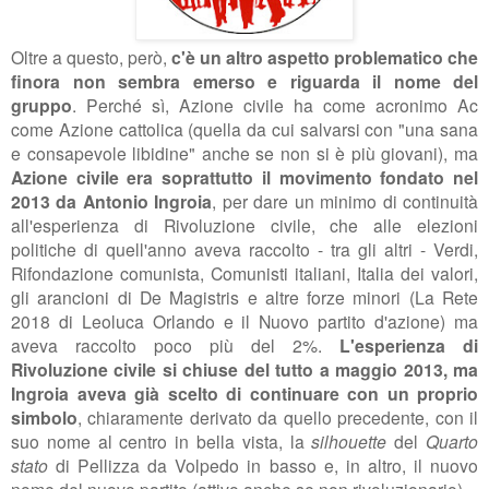
Oltre a questo, però,
c'è un altro aspetto problematico che
finora non sembra emerso e riguarda il nome del
gruppo
. Perché sì, Azione civile ha come acronimo Ac
come Azione cattolica (quella da cui salvarsi con "
una sana
e consapevole libidine
" anche se non si è più giovani), ma
Azione civile era soprattutto il movimento fondato nel
2013 da Antonio Ingroia
, per dare un minimo di continuità
all'esperienza di Rivoluzione civile, che alle elezioni
politiche di quell'anno aveva raccolto - tra gli altri - Verdi,
Rifondazione comunista, Comunisti italiani, Italia dei valori,
gli arancioni di De Magistris e altre forze minori (
La Rete
2018 di Leoluca Orlando e il
Nuovo partito d'azione
) ma
aveva raccolto poco più del 2%.
L'esperienza di
Rivoluzione civile si chiuse del tutto a maggio 2013, ma
Ingroia aveva già scelto di continuare con un proprio
simbolo
, chiaramente derivato da quello precedente, con il
suo nome al centro in bella vista, la
silhouette
del
Quarto
stato
di Pellizza da Volpedo in basso e, in altro, il nuovo
nome del nuovo partito (attivo anche se non rivoluzionario).