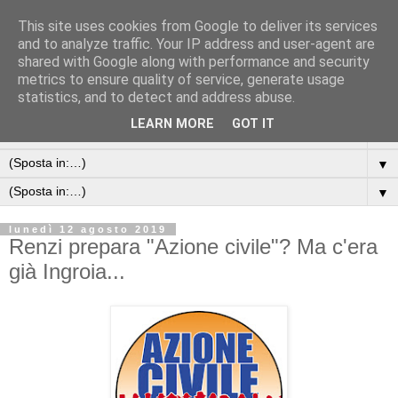
This site uses cookies from Google to deliver its services
and to analyze traffic. Your IP address and user-agent are
shared with Google along with performance and security
metrics to ensure quality of service, generate usage
statistics, and to detect and address abuse.
LEARN MORE
GOT IT
▼
▼
▼
lunedì 12 agosto 2019
Renzi prepara "Azione civile"? Ma c'era
già Ingroia...