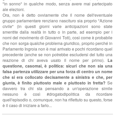
"in sonno" in qualche modo, senza avere mai partecipato
ale elezioni.
Ora, non è detto ovviamente che il nome dell'eventuale
gruppo parlamentare renziano nascituro sia proprio "Azione
civile" (in questi giorni varie anticipazioni sono state
smentite dalla realtà in tutto o in parte, ad esempio per i
nomi del movimento di Giovanni Toti), così come è probabile
che non sorga qualche problema giuridico, proprio perché in
Parlamento Ingroia non è mai arrivato e pochi ricordano quel
precedente (anche se non potrebbe escludersi del tutto una
reazione di chi aveva usato il nome per primo).
La
questione, casomai, è politica: sicuri che non sia una
falsa partenza utilizzare per una forza di centro un nome
che si era collocato decisamente a sinistra e che, per
giunta, è finito piuttosto male e piuttosto in fretta?
Se
davvero tra chi sta pensando a un'operazione simile
nessuno è così #drogatodipolitica da ricordare
quell'episodio o, comunque, non ha riflettuto su questo, forse
è il caso di iniziare a farlo...