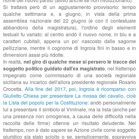
Si trattava però di un aggiustamento provvisorio: tempo
qualche settimana e, a giugno, in vista della prima
assemblea nazionale del 22 giugno (e con il contestuale
abbandono della magistratura), l'ordine degli elementi
testuali fu variato: al centro andò il nuovo nome, in blu e a
caratteri cubitali, appena un po' nascosto dalle sagome
pellizziane, mentre il cognome di Ingroia finì in basso e in
dimensioni assai più ridotte.
In realtà,
nel giro di qualche mese si persero le tracce del
soggetto politico guidato dall'ex magistrato
, nel frattempo
impegnato come commissario di una società regionale
siciliana su incarico dell'allora presidente regionale Rosario
Crocetta.
Alla fine del 2017, poi, Ingroia è ricomparso con
Giulietto Chiesa per presentare La mossa del cavallo, cioè
la Lista del popolo per la Costituzione
: andò personalmente
lui a presentare il simbolo al Viminale, ma la lista (anche per
una presenza non omogenea, a causa delle difficoltà nella
raccolta delle firme) ottenne un risultato deludente. Nel
frattempo, non è dato sapere se Azione civile come soggetto
giuridico sia stato sciolto o se, semplicemente, sopravviva