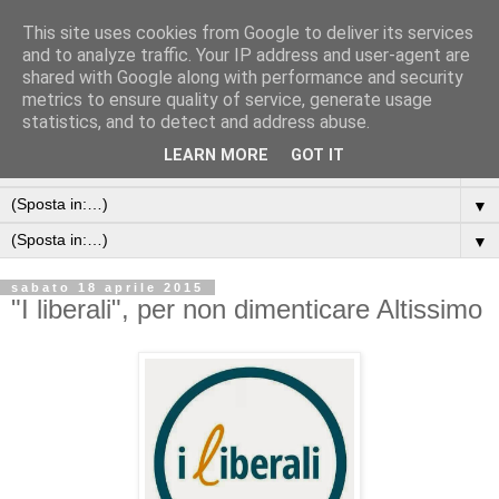
This site uses cookies from Google to deliver its services
and to analyze traffic. Your IP address and user-agent are
shared with Google along with performance and security
metrics to ensure quality of service, generate usage
statistics, and to detect and address abuse.
LEARN MORE
GOT IT
▼
▼
▼
sabato 18 aprile 2015
"I liberali", per non dimenticare Altissimo