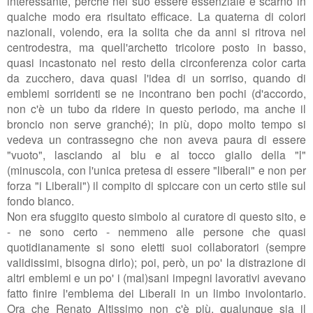
interessante, perché nel suo essere essenziale e scarno in
qualche modo era risultato efficace. La quaterna di colori
nazionali, volendo, era la solita che da anni si ritrova nel
centrodestra, ma quell'archetto tricolore posto in basso,
quasi incastonato nel resto della circonferenza color carta
da zucchero, dava quasi l'idea di un sorriso, quando di
emblemi sorridenti se ne incontrano ben pochi (d'accordo,
non c'è un tubo da ridere in questo periodo, ma anche il
broncio non serve granché); in più, dopo molto tempo si
vedeva un contrassegno che non aveva paura di essere
"vuoto", lasciando al blu e al tocco giallo della "l"
(minuscola, con l'unica pretesa di essere "liberali" e non per
forza "i Liberali") il compito di spiccare con un certo stile sul
fondo bianco.
Non era sfuggito questo simbolo al curatore di questo sito, e
- ne sono certo - nemmeno alle persone che quasi
quotidianamente si sono eletti suoi collaboratori (sempre
validissimi, bisogna dirlo); poi, però, un po' la distrazione di
altri emblemi e un po' i (mal)sani impegni lavorativi avevano
fatto finire l'emblema dei Liberali in un limbo involontario.
Ora che Renato Altissimo non c'è più, qualunque sia il