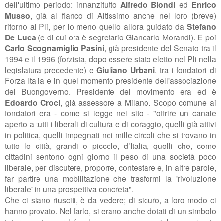
dell'ultimo periodo: innanzitutto
Alfredo Biondi
ed
Enrico
Musso
, già al fianco di Altissimo anche nel loro (breve)
ritorno al Pli, per lo meno quello allora guidato da
Stefano
De Luca
(e di cui ora è segretario Giancarlo Morandi). E poi
Carlo Scognamiglio Pasini
, già presidente del Senato tra il
1994 e il 1996
(forzista, dopo essere stato eletto nel Pli nella
legislatura precedente)
e
Giuliano Urbani
, tra i fondatori di
Forza Italia e in quel momento presidente dell'associazione
del Buongoverno. Presidente del movimento era ed è
Edoardo Croci
, già assessore a Milano. Scopo comune ai
fondatori era - come si legge nel sito -
"offrire un canale
aperto a tutti i liberali di cultura e di coraggio, quelli già attivi
in politica, quelli impegnati nei mille circoli che si trovano in
tutte le città, grandi o piccole, d’Italia, quelli che, come
cittadini sentono ogni giorno il peso di una società poco
liberale, per discutere, proporre, contestare e, in altre parole,
far partire una mobilitazione che trasformi la 'rivoluzione
liberale' in una prospettiva concreta".
Che ci siano riusciti, è da vedere; di sicuro, a loro modo ci
hanno provato. Nel farlo, si erano anche dotati di un simbolo