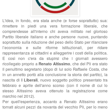
L'idea, in fondo, era stata anche (e forse soprattutto) sua:
rimettere in piedi una vera formazione liberale, che
comprendesse all'interno chi aveva militato nel glorioso
Partito liberale italiano e anche persone nuove, puntando
soprattutto sulla riduzione del peso dello Stato per rilanciare
l’economia e sulle riforme istituzionali, per ridare
rappresentanza ai cittadini e alleggerire i costi della politica.
E così non c'era da stupirsi che i giornali avessero
ricollegato proprio a
Renato Altissimo
, che del Pli era stato
il penultimo segretario (dopo di lui solo Raffaele Costa, che
in un annetto portò alla conclusione la storia del partito),
la
nascita di
I Liberali
, nuovo soggetto politico presentato tra
febbraio e aprile dell'anno scorso (con il nome di cui lo
stesso Altissimo aveva ottenuto la registrazione come
marchio nel 2012).
Per quell'esperienza, accanto a Renato Altissimo erano
tornati alcuni pezzi da novanta del vecchio Pli, per lo meno