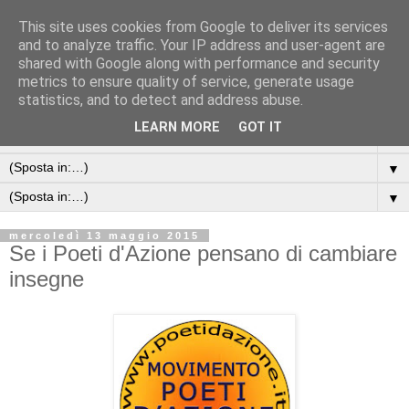
This site uses cookies from Google to deliver its services
and to analyze traffic. Your IP address and user-agent are
shared with Google along with performance and security
metrics to ensure quality of service, generate usage
statistics, and to detect and address abuse.
LEARN MORE
GOT IT
▼
▼
▼
mercoledì 13 maggio 2015
Se i Poeti d'Azione pensano di cambiare
insegne