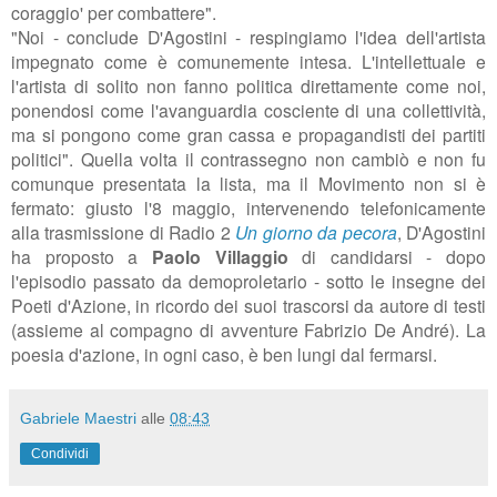
coraggio' per combattere
".
"Noi - conclude D'Agostini - respingiamo l'idea dell'artista
impegnato come è comunemente intesa.
L'intellettuale e
l'artista di solito non fanno politica direttamente
come noi
,
ponendosi come l'avanguardia cosciente di una collettività,
ma si pongono come gran cassa e propagandisti dei partiti
politici". Quella volta il contrassegno non cambiò e non fu
comunque presentata la lista, ma il Movimento non si è
fermato: giusto l'8 maggio, intervenendo telefonicamente
alla trasmissione di Radio 2
Un giorno da pecora
, D'Agostini
ha proposto a
Paolo Villaggio
di candidarsi - dopo
l'episodio passato da demoproletario - sotto le insegne dei
Poeti d'Azione, in ricordo dei suoi trascorsi da autore di testi
(assieme al compagno di avventure Fabrizio De André). La
poesia d'azione, in ogni caso, è ben lungi dal fermarsi.
Gabriele Maestri
alle
08:43
Condividi