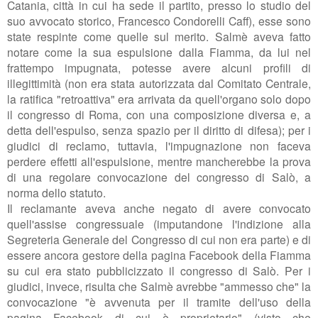
Catania, città in cui ha sede il partito, presso lo studio del
suo avvocato storico, Francesco Condorelli Caff), esse sono
state respinte come quelle sul merito. Salmè aveva fatto
notare come la sua espulsione dalla Fiamma, da lui nel
frattempo impugnata, potesse avere alcuni profili di
illegittimità (non era stata autorizzata dal Comitato Centrale,
la ratifica "retroattiva" era arrivata da quell'organo solo dopo
il congresso di Roma, con una composizione diversa e, a
detta dell'espulso, senza spazio per il diritto di difesa); per i
giudici di reclamo, tuttavia, l'impugnazione non faceva
perdere effetti all'espulsione, mentre mancherebbe la prova
di una regolare convocazione del congresso di Salò, a
norma dello statuto.
Il reclamante aveva anche negato di avere convocato
quell'assise congressuale (imputandone l'indizione alla
Segreteria Generale del Congresso di cui non era parte) e di
essere ancora gestore della pagina Facebook della Fiamma
su cui era stato pubblicizzato il congresso di Salò. Per i
giudici, invece, risulta che Salmè avrebbe "ammesso che" la
convocazione "è avvenuta per il tramite dell'uso della
pagina Facebook di cui è proprietario" (visto che