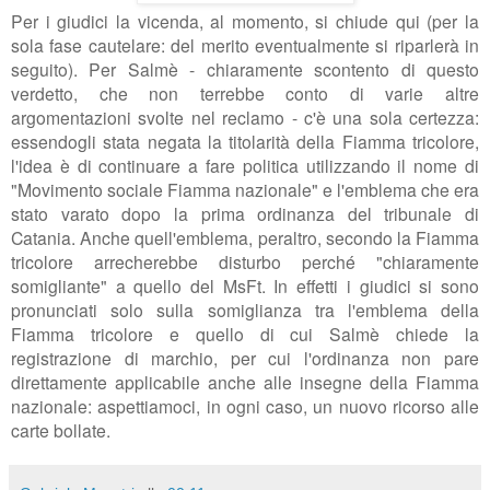
Per i giudici la vicenda, al momento, si chiude qui (
per la
sola fase cautelare: del merito eventualmente si riparlerà in
seguito)
. Per Salmè - chiaramente scontento di questo
verdetto, che non terrebbe conto di varie altre
argomentazioni svolte nel reclamo - c'è una sola certezza:
essendogli stata negata la titolarità della Fiamma tricolore,
l'idea è di continuare a fare politica utilizzando il nome di
"Movimento sociale Fiamma nazionale" e l'emblema che era
stato varato dopo la prima ordinanza del tribunale di
Catania. Anche quell'emblema, peraltro, secondo la Fiamma
tricolore arrecherebbe disturbo perché "chiaramente
somigliante" a quello del MsFt. In effetti i giudici si sono
pronunciati solo sulla somiglianza tra l'emblema della
Fiamma tricolore e quello di cui Salmè chiede la
registrazione di marchio, per cui l'ordinanza non pare
direttamente applicabile anche alle insegne della Fiamma
nazionale: aspettiamoci, in ogni caso, un nuovo ricorso alle
carte bollate.