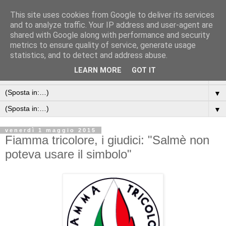
This site uses cookies from Google to deliver its services
and to analyze traffic. Your IP address and user-agent are
shared with Google along with performance and security
metrics to ensure quality of service, generate usage
statistics, and to detect and address abuse.
LEARN MORE
GOT IT
▼
▼
▼
venerdì 1 maggio 2015
Fiamma tricolore, i giudici: "Salmè non
poteva usare il simbolo"