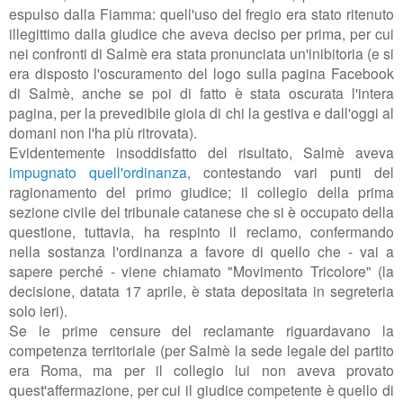
espulso dalla Fiamma: quell'uso del fregio era stato ritenuto
illegittimo dalla giudice che aveva deciso per prima, per cui
nei confronti di Salmè era stata pronunciata un'inibitoria (e si
era disposto l'oscuramento del logo sulla pagina Facebook
di Salmè, anche se poi di fatto è stata oscurata l'intera
pagina, per la prevedibile gioia di chi la gestiva e dall'oggi al
domani non l'ha più ritrovata)
.
Evidentemente insoddisfatto del risultato, Salmè aveva
impugnato quell'ordinanza
, contestando vari punti del
ragionamento del primo giudice; il collegio della prima
sezione civile del tribunale catanese che si è occupato della
questione, tuttavia, ha respinto il reclamo, confermando
nella sostanza l'ordinanza a favore di quello che - vai a
sapere perché - viene chiamato "Movimento Tricolore" (la
decisione, datata 17 aprile, è stata depositata in segreteria
solo ieri).
Se le prime censure del reclamante riguardavano la
competenza territoriale (per Salmè la sede legale del partito
era Roma, ma per il collegio lui non aveva provato
quest'affermazione, per cui il giudice competente è quello di