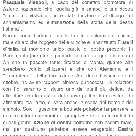
Pasquale Viespoli
, a capo del comitato promotore di
Azione nazionale, che "quella già in campo" è una destra
"nata già divisiva e che è stata funzionale al disegno di
annientamento ed eliminazione della storia della destra
italiana".
Non ci sono riferimenti espliciti nelle dichiarazioni ufficiali,
ma è chiaro che l'oggetto delle critiche è innanzitutto
Fratelli
d'Italia
, al momento unico partito di destra presente in
Parlamento (per giunta potendo contare su quel simbolo di
An che in passato tanto Storace e Menia, quanto altri
avrebbero voluto utilizzare) e che con Alemanno e i
"quarantenni" della fondazione An, dopo l'assemblea di
ottobre, ha avuto rapporti almeno burrascosi. Le relazioni
con Fdi saranno di sicuro uno dei punti più delicati da
affrontare con la nascita del nuovo partito; tra questioni da
affrontare, tra l'altro, ci sarà anche la scelta del nome e del
simbolo. Solo il gusto della boutade potrebbe far pensare a
una crasi tra i due nomi dei gruppi che si sono incontrati in
questi giorni:
Azione di destra
potrebbe non essere male,
ma per qualcuno potrebbe essere esagerato;
Destra
nazionale
potrebbe incontrare molto più favore, ma