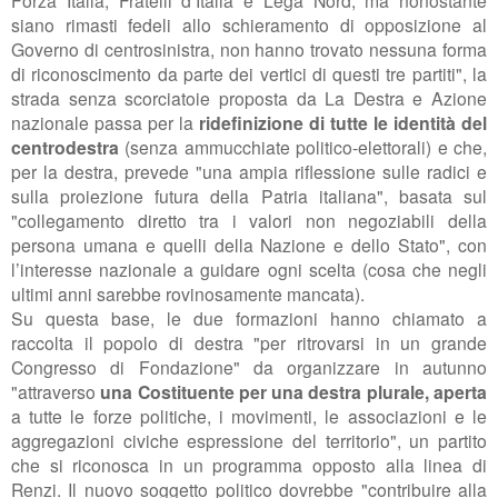
Forza Italia, Fratelli d’Italia e Lega Nord, ma nonostante
siano rimasti fedeli allo schieramento di opposizione al
Governo di centrosinistra, non hanno trovato nessuna forma
di riconoscimento da parte dei vertici di questi tre partiti", la
strada senza scorciatoie proposta da La Destra e Azione
nazionale passa per la
ridefinizione di tutte le identità del
centrodestra
(senza ammucchiate politico-elettorali) e che,
per la destra, prevede "una ampia riflessione sulle radici e
sulla proiezione futura della Patria italiana", basata sul
"collegamento diretto tra i valori non negoziabili della
persona umana e quelli della Nazione e dello Stato", con
l’interesse nazionale a guidare ogni scelta (cosa che negli
ultimi anni sarebbe rovinosamente mancata).
Su questa base, le due formazioni hanno chiamato a
raccolta il popolo di destra "per ritrovarsi in un grande
Congresso di Fondazione" da organizzare in autunno
"attraverso
una Costituente per una destra plurale, aperta
a tutte le forze politiche, i movimenti, le associazioni e le
aggregazioni civiche espressione del territorio", un partito
che si riconosca in un programma opposto alla linea di
Renzi. Il nuovo soggetto politico dovrebbe "contribuire alla