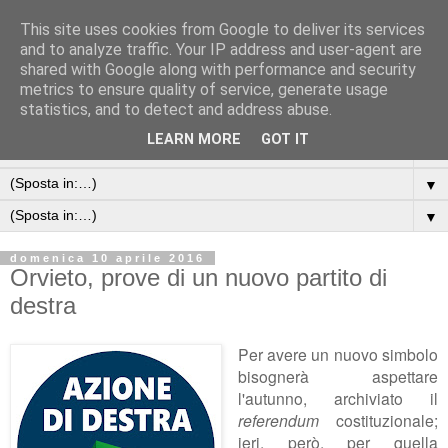
This site uses cookies from Google to deliver its services
and to analyze traffic. Your IP address and user-agent are
shared with Google along with performance and security
metrics to ensure quality of service, generate usage
statistics, and to detect and address abuse.
LEARN MORE
GOT IT
▼
▼
▼
domenica 10 aprile 2016
Orvieto, prove di un nuovo partito di
destra
Per avere un nuovo simbolo
bisognerà aspettare
l'autunno, archiviato il
referendum
costituzionale;
ieri, però, per quella