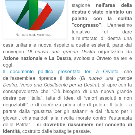
stagione
nell'area della
destra è stato piantato un
paletto con la scritta
"congresso"
. L'ennesimo
tentativo di dare
Non sarà così, #sischerza...
all'elettorato di destra una
casa unitaria e nuova rispetto a quelle esistenti, parte dal
convegno
Di nuovo una grande Destra
organizzato da
Azione nazionale
e
La Destra
, svoltosi a Orvieto tra ieri e
oggi.
Il documento politico presentato ieri a Orvieto
, che
dell'assemblea riprende il titolo (
Di nuovo una grande
Destra. Verso una Costituente per la Destra
), si apre con la
consapevolezza che "C'è bisogno di una nuova grande
destra per l'Italia", fatta di idee, di "valori assoluti e non
negoziabili" e di coerenza prima che di potere. Il tutto - a
partire dalla "giustizia per gli italiani" e dal "futuro per i
giovani, chiamandoli alla rivolta morale contro l'eutanasia
della Patria" -
si dovrebbe riassumere nel concetto di
identità
, costruito dalle battaglie passate.