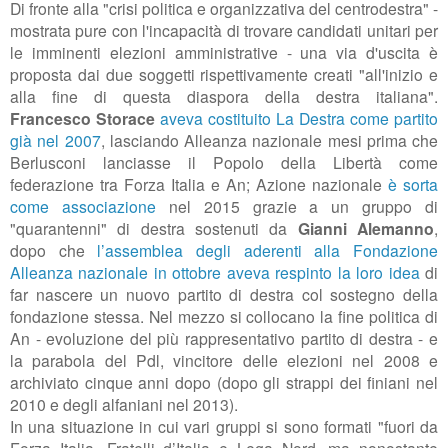
Di fronte alla "crisi politica e organizzativa del centrodestra" -
mostrata pure con l'incapacità di trovare candidati unitari per
le imminenti elezioni amministrative - una via d'uscita è
proposta dai due soggetti rispettivamente creati "all'inizio e
alla fine di questa diaspora della destra italiana".
Francesco Storace
aveva costituito La Destra come partito
già nel 2007
, lasciando Alleanza nazionale mesi prima che
Berlusconi lanciasse il Popolo della Libertà come
federazione tra Forza Italia e An; Azione nazionale
è sorta
come associazione
nel 2015 grazie a un gruppo di
"quarantenni" di destra sostenuti da
Gianni Alemanno
,
dopo che
l’assemblea degli aderenti alla Fondazione
Alleanza nazionale in ottobre aveva respinto la loro idea
di
far nascere un nuovo partito di destra col sostegno della
fondazione stessa. Nel mezzo si collocano la fine politica di
An - evoluzione del più rappresentativo partito di destra - e
la parabola del Pdl, vincitore delle elezioni nel 2008 e
archiviato cinque anni dopo (dopo gli strappi dei finiani nel
2010 e degli alfaniani nel 2013).
In una situazione in cui vari gruppi si sono formati "fuori da