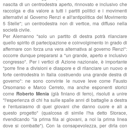
nascita di un centrodestra aperto, rinnovato e inclusivo che
raccolga e dia valore a tutti i partiti politici e i movimenti
alternativi al Governo Renzi e all'antipolitica del Movimento
5 Stelle"; un centrodestra non di vertice, ma diffuso nella
società civile.
Per Alemanno "solo un partito di destra potrà rilanciare
quello spirito di partecipazione e coinvolgimento in grado di
affermare con forza una vera alternativa al governo Renzi":
occorre dunque prepararsi a "un grande, aperto e inclusivo
congresso". Per i vertici di Azione nazionale, è importante
"porre fine a divisioni e diaspore e di rilanciare un nuovo e
forte centrodestra in Italia costruendo una grande destra di
governo": ne sono convinte le nuove leve come Fausto
Orsomarso e Marco Cerreto, ma anche esponenti storici
come
Roberto Menia
(già finiano di ferro), risoluti a unire
"l'esperienza di chi ha sulle spalle anni di battaglie a destra
e l'entusiasmo di quei giovani che danno cuore e ali a
questo progetto" (qualcosa di simile l'ha detto Storace,
rivendicando "la prima fila ai giovani, a noi la prima linea
dove si combatte"). Con la consapevolezza, per dirla con