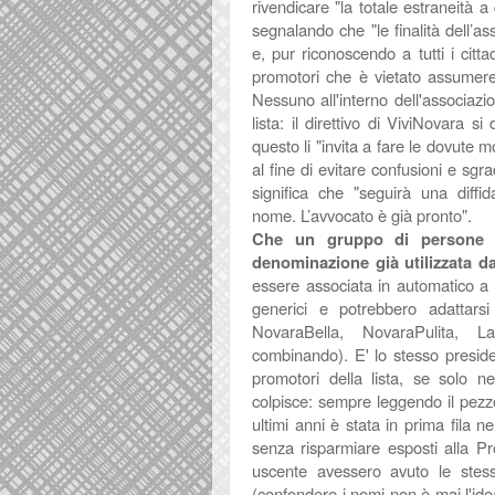
rivendicare "
la totale estraneità a 
segnalando che "le finalità dell’a
e, pur riconoscendo a tutti i cittad
promotori che è vietato assumere 
Nessuno all'interno dell'associaz
lista: il direttivo di ViviNovara s
questo li "invita a fare le dovute m
al fine di evitare confusioni e sgra
significa che "
seguirà una diffid
nome.
L’avvocato è già pronto".
Che un gruppo di persone pr
denominazione già utilizzata da
essere associata in automatico a in
generici e potrebbero adattars
NovaraBella, NovaraPulita, 
combinando). E' lo stesso preside
promotori della lista, se solo n
colpisce: sempre leggendo il pezz
ultimi anni è stata in prima fila ne
senza risparmiare esposti alla Pr
uscente avessero avuto le stes
(confondere i nomi non è mai l'ide