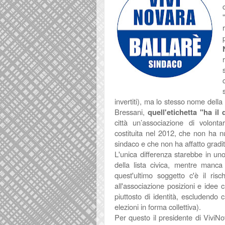
"
invertiti), ma lo stesso nome della
Bressani,
quell'etichetta "ha il
città un’associazione di volonta
costituita nel 2012, che non ha nu
sindaco e che non ha affatto gradit
L'unica differenza starebbe in un
della lista civica, mentre manca
quest'ultimo soggetto
c'è
il ris
all'associazione posizioni e idee
piuttosto di identità, escludendo 
elezioni in forma collettiva).
Per questo il presidente di ViviN