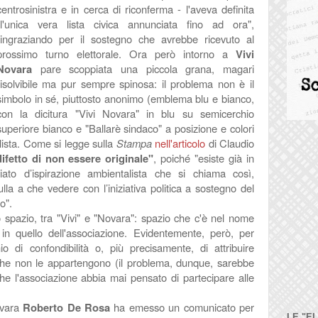
centrosinistra e in cerca di riconferma - l'aveva definita
l'unica vera lista civica annunciata fino ad ora",
ringraziando per il sostegno che avrebbe ricevuto al
prossimo turno elettorale.
Ora però intorno a
Vivi
Novara
pare scoppiata una piccola grana, magari
risolvibile ma pur sempre spinosa: il problema non è il
simbolo in sé, piuttosto anonimo (emblema blu e bianco,
con la dicitura "Vivi Novara" in blu su semicerchio
superiore bianco e "Ballarè sindaco" a posizione e colori
 lista. Come si legge sulla
Stampa
nell'articolo
di Claudio
 difetto di non essere originale"
, poiché "esiste già in
riato d’ispirazione ambientalista che si chiama così,
lla a che vedere con l’iniziativa politica a sostegno del
o".
o spazio, tra "Vivi" e "Novara": spazio che c'è nel nome
 in quello dell'associazione. Evidentemente, però, per
chio di confondibilità o, più precisamente, di attribuire
 che non le appartengono (il problema, dunque, sarebbe
che l'associazione abbia mai pensato di partecipare alle
ovara
Roberto De Rosa
ha emesso un comunicato per
LE "E