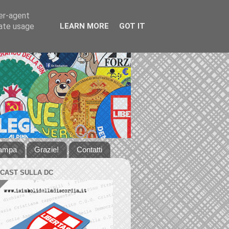
ser-agent
rate usage
LEARN MORE
GOT IT
tampa
Grazie!
Contatti
DCAST SULLA DC