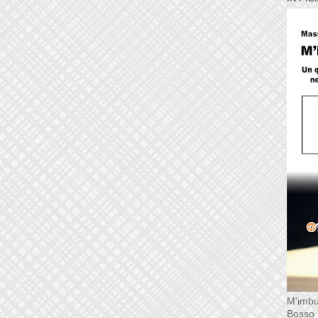
M'imbu
Bosso