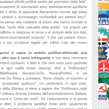
qualsiasi attività politica svolta dai promotori della lista",
ssociazione di volontariato sono assolutamente apolitiche
ini il diritto di associarsi liberamente ricorda agli stessi
simboli o contrassegni confondibili con simboli altrui".
ione pensa alla malafede di coloro che hanno formato la
i dice "certo della casualità della scelta", ma proprio per
odifiche in relazione al nome e al simbolo della loro lista,
devoli inconvenienti reciproci". Il che, per parlare chiaro,
a e poi un’azione legale per inibire l’uso del nostro
ovi a usare in ambito politico-elettorale una
 altri non è certo infrequente
e non deve nemmeno
tenti confusori: il fatto è che certi nomi sono piuttosto
i a ogni realtà locale (esempi, oltre a ViviNovara?
LaMiaNovara, NovaraConTe, NovaraPerNoi, e via
nte De Rosa a precisare: "Avrei chiesto un incontro ai
e conoscessi qualcuno". Un particolare, in ogni caso,
o della
Stampa
, si viene a sapere che "ViviNovara negli
l criticare diverse iniziative dell’amministrazione Ballarè,
ocura e Corte dei conti". Se l'associazione e la giunta
se idee, il problema sarebbe forse sorto ugualmente
ale), ma magari con un profilo ancora più basso; vista la