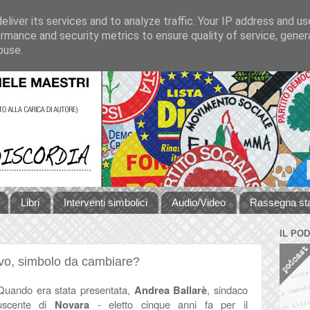
liver its services and to analyze traffic. Your IP address and u
rmance and security metrics to ensure quality of service, gene
buse.
Libri
Interventi simbolici
Audio/Video
Rassegna s
IL PO
vo, simbolo da cambiare?
Quando era stata presentata,
Andrea Ballarè
, sindaco
uscente di
Novara
- eletto cinque anni fa per il