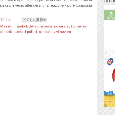
LA PO
sizioni, invece, attendersi una reazione - pure composta
e
09:02
 Maestri
,
I simboli della discordia
,
novara 2016
,
per un
i partiti
,
simboli politici
,
simbolo
,
vivi novara