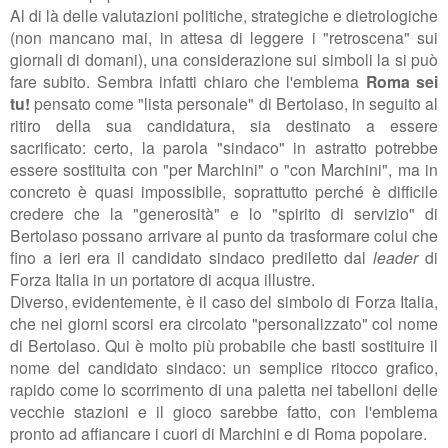
Al di là delle valutazioni politiche, strategiche e dietrologiche
(non mancano mai, in attesa di leggere i "retroscena" sui
giornali di domani), una considerazione sui simboli la si può
fare subito. Sembra infatti chiaro che l'emblema
Roma sei
tu!
pensato come "lista personale" di Bertolaso, in seguito al
ritiro della sua candidatura, sia destinato a essere
sacrificato: certo, la parola "sindaco" in astratto potrebbe
essere sostituita con "per Marchini" o "con Marchini", ma in
concreto è quasi impossibile, soprattutto perché è difficile
credere che la "generosità" e lo "spirito di servizio" di
Bertolaso possano arrivare al punto da trasformare colui che
fino a ieri era il candidato sindaco prediletto dal
leader
di
Forza Italia in un portatore di acqua illustre.
Diverso, evidentemente, è il caso del simbolo di Forza Italia,
che nei giorni scorsi era circolato "personalizzato" col nome
di Bertolaso. Qui è molto più probabile che basti sostituire il
nome del candidato sindaco: un semplice ritocco grafico,
rapido come lo scorrimento di una paletta nei tabelloni delle
vecchie stazioni e il gioco sarebbe fatto, con l'emblema
pronto ad affiancare i cuori di Marchini e di Roma popolare.