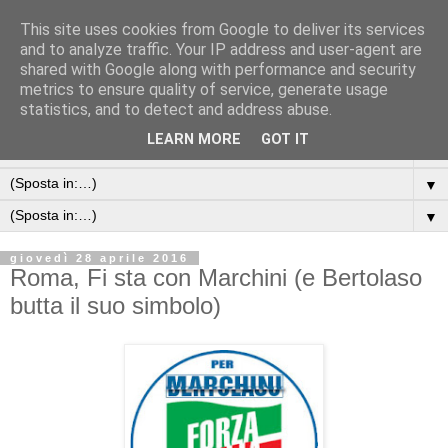
This site uses cookies from Google to deliver its services
and to analyze traffic. Your IP address and user-agent are
shared with Google along with performance and security
metrics to ensure quality of service, generate usage
statistics, and to detect and address abuse.
LEARN MORE
GOT IT
▼
▼
▼
giovedì 28 aprile 2016
Roma, Fi sta con Marchini (e Bertolaso
butta il suo simbolo)