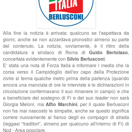
Alla fine la notizia è arrivata: qualcuno se l'aspettava da
giorni, anche se non azzardava pronostici almeno su parte
del contenuto. La notizia, ovviamente, è il ritiro della
candidatura a sindaco di Roma di
Guido Bertolaso
,
concertata evidentemente con
Silvio Berlusconi
.
E' stata una nota di Forza Italia a informare i
media
che la
corsa verso il Campidoglio dell'ex capo della Protezione
civile si ferma qualche metro prima della partenza (quando
ancora una manciata di ore le interviste e le dichiarazioni in
circolazione confermavano il suo rimanere in campo) e che
a beneficiare del sostegno di Fi e del suo
leader
non sarà
Giorgia Meloni, ma
Alfio Marchini
, per il quale Berlusconi
non ha mai nascosto le simpatie, anche se questo significa
correre nuovamente al fianco degli ex compagni di strada
(leggasi "traditori", almeno per qualcuno all'interno di Fi) di
Ncd - Area popolare.