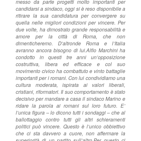
messo da parte progetti molto importanti per
candidarsi a sindaco, oggi si è reso disponibile a
ritirare la sua candidatura per convergere su
quella nelle migliori condizioni per vincere. Per
due volte, ha dimostrato grande responsabilità e
amore per la città di Roma, che non
dimenticheremo. D’altronde Roma e l’Italia
avranno ancora bisogno di lui.
Alfio Marchini ha
condotto in questi tre anni un’opposizione
costruttiva, libera ed efficace e col suo
movimento civico ha combattuto e vinto battaglie
importanti per i romani. Con lui condividiamo una
cultura moderata, ispirata ai valori liberali,
cristiani, riformatori. Il suo comportamento è stato
decisivo per mandare a casa il sindaco Marino e
ridare la parola ai romani sul loro futuro. E’
l’unica figura – lo dicono tutti i sondaggi – che al
ballottaggio contro tutti gli altri schieramenti
politici può vincere. Questo è l’unico obbiettivo
che ci sta davvero a cuore, non affermare la
superiorità di un partito sull’altro.
Per questo ci