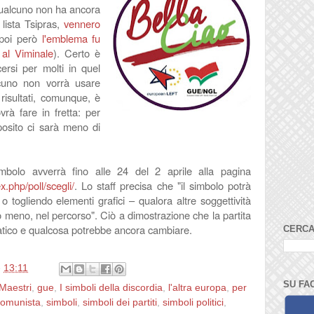
qualcuno non ha ancora
 lista Tsipras,
vennero
 poi però
l'emblema fu
 al Viminale
). Certo è
ersi per molti in quel
cuno non vorrà usare
i risultati, comunque, è
vrà fare in fretta: per
eposito ci sarà meno di
mbolo avverrà fino alle 24 del 2 aprile alla pagina
.php/poll/scegli/
. Lo staff precisa che "il simbolo potrà
 togliendo elementi grafici – qualora altre soggettività
o meno, nel percorso". Ciò a dimostrazione che la partita
tico e qualcosa potrebbe ancora cambiare.
CERCA
e
13:11
SU FA
Maestri
,
gue
,
I simboli della discordia
,
l'altra europa
,
per
comunista
,
simboli
,
simboli dei partiti
,
simboli politici
,