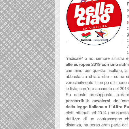
P
s
s
c
g
c
7
C
"radicale" o no, sempre sinistra
alle europee 2019 con uno schie
cammino per questo risultato, a 
abbastanza chiaro che - come si
verosimilmente il tempo o il modo 
le liste, com'era accaduto nel 201
Su questo presupposto, c'era
percorribili: avvalersi dell'e
dalla legge italiana a L'Altra E
eletti ottenuti nel 2014 (ma quest
riutilizzo di un contrassegno 
distanza, ha perso gran parte del