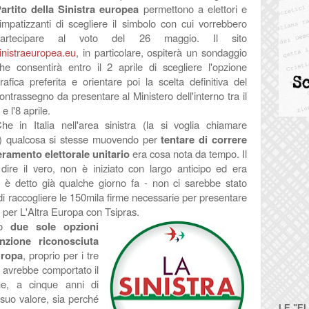
artito della Sinistra europea
permettono a elettori e
impatizzanti di scegliere il simbolo con cui vorrebbero
partecipare al voto del 26 maggio. Il sito
inistraeuropea.eu
, in particolare, ospiterà un sondaggio
he consentirà entro il 2 aprile di scegliere l'opzione
rafica preferita e orientare poi la scelta definitiva del
ontrassegno da presentare al Ministero dell'interno tra il
 e l'8 aprile.
he in Italia nell'area sinistra (la si voglia chiamare
 è) qualcosa si stesse muovendo per
tentare di correre
ramento elettorale unitario
era cosa nota da tempo. Il
dire il vero, non è iniziato con largo anticipo ed era
 è detto già qualche giorno fa - non ci sarebbe stato
di raccogliere le 150mila firme necessarie per presentare
4 per L'Altra Europa con Tsipras.
no
due sole opzioni
senzione riconosciuta
uropa
, proprio per i tre
o avrebbe comportato il
che, a cinque anni di
 suo valore, sia perché
LE "E