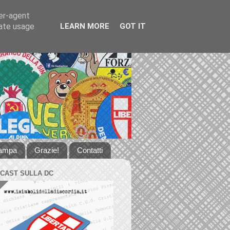
ser-agent
rate usage
LEARN MORE
GOT IT
tampa
Grazie!
Contatti
DCAST SULLA DC