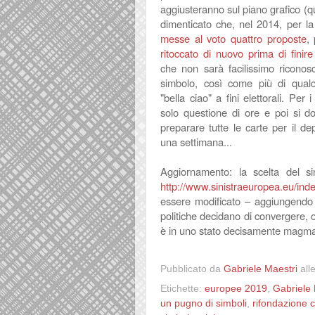
aggiusteranno sul piano grafico (
dimenticato che, nel 2014, per la
messe al voto quattro proposte
,
ritoccato di nuovo prima di finire
che non sarà facilissimo riconosc
simbolo, così come più di qual
"bella ciao" a fini elettorali. Per 
solo questione di ore e poi si do
preparare tutte le carte per il d
una settimana...
Aggiornamento: la scelta del si
http://www.sinistraeuropea.eu/index
essere modificato – aggiungendo o
politiche decidano di convergere, 
è in uno stato decisamente magma
Pubblicato da
Gabriele Maestri
all
Etichette:
europee 2019
,
Gabriele 
un pugno di simboli
,
rifondazione 