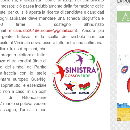
LA PO
emesso): ciò passa indubbiamente dalla formazione delle
iste, per cui si è aperta la ricerca di candidate e candidati
(ogni aspirante deve mandare una scheda biografica e
50 firme a sostegno all'indirizzo
mail
micandido2019europee@gmail.com
). Ancora più
urgente, tuttavia, è la scelta del simbolo con cui
eposito al Viminale dovrà essere fatto entro una settimana.
iere tra sei opzioni, che
progetto elettorale: tutte,
a di tre rondini (tinte di
o, dei simboli del Partito
la-freccia con le stelle
entare europeo Gue/Ngl
 soprattutto, è essenziale
e: non a caso, in un post
e di Rifondazione
7 marzo si poteva vedere
trassegno, l'unica a non