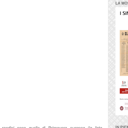
LA MO
 rondini sono quelle di Primavera europea (la lista
IN PIE