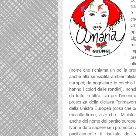
tr
è 
ch
Ch
op
Li
ro
im
pr
ol
(nome che richiama un po' la pres
anche alla sensibilità ambientalis
europei; da segnalare in cerchio 
hanno i colori delle rondini), nonc
da tutte le altre, sia per l'inse
presenza della dicitura "primave
della sinistra Europea (cosa che p
raccolta firme, visto che il Ministe
anche del nome del partito europeo
Non è dato sapere se i promotori d
pacificamente il risultato del