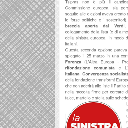
Tsipras non è più il candida
Commissione europea, sia perch
seguito alle elezioni aveva creato
le forze politiche e i sostenitori)
breccia aperta dai Verdi
,
collegamento della lista (e di alme
della sinistra europea, in modo da
italiani.
Questa seconda opzione pareva l
spiegato il 25 marzo in una co
Forenza
(L'Altra Europa - Prc)
rifondazione comunista
e
L
italiana
,
Convergenza socialist
della fondazione transform! Europe,
che non aderirà alle liste il Parti
nella raccolta firme per cercare di
falce, martello e stella sulle sched