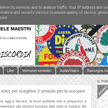
liver its services and to analyze traffic. Your IP address and u
rmance and security metrics to ensure quality of service, gene
buse.
Libri
Interventi simbolici
Audio/Video
Rassegna s
IL PO
l volo) per scegliere il simbolo per le europee
ra oggi e domani, le forze politiche che si preparano a
resentare alle elezioni europee liste sotto le insegne del