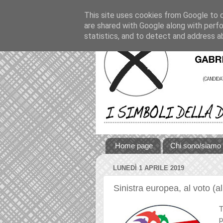
This site uses cookies from Google to de
are shared with Google along with perfo
statistics, and to detect and address a
Home page
Chi sono/siamo
LUNEDÌ 1 APRILE 2019
Sinistra europea, al voto (a
T
p