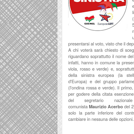
l
presentarsi al voto, visto che il d
A chi voterà sarà chiesto di scegl
riguardano soprattutto il nome del 
infatti, hanno in comune la presenz
viola, rosso e verde) e, soprattutt
della sinistra europea (la stel
d'Europa) e del gruppo parlam
(l'ondina rossa e verde). Il primo,
per godere della citata esenzion
del segretario nazional
comunista
Maurizio Acerbo
del 2
solo la parte inferiore del con
cambiare in nessuna delle opzioni.