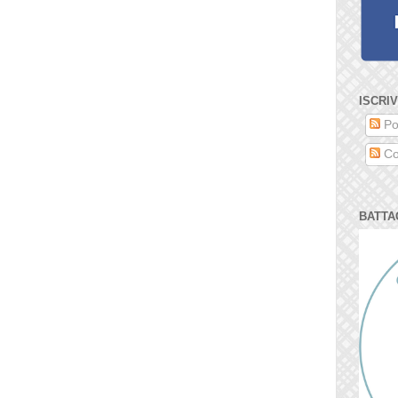
ISCRIV
Po
Co
BATTA