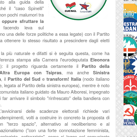
to alla guida della
é il "caso Spinelli"
 non pochi malumori tra
,
oppure sfruttare la
 facendo leva sul
no una delle forze politiche a essa legate) con il Partito
 ottenere lo stesso risultato a prescindere dagli eletti
a più naturale e difatti si è seguita questa, come ha
nferenza stampa alla Camera l'eurodeputata
Eleonora
: il progetto riguarda certamente il
Partito della
’Altra Europa con Tsipras
, ma anche
Sinistra
a
, il
Partito del Sud
e
transform! Italia
(nodo italiano
 legata al Partito della sinistra europea), mentre è noto
to comunista italiano guidato da Mauro Alboresi, impegnato
 far arrivare il simbolo "rinfrescato" della bandiera con
e.
L'avvicinarsi delle scadenze elettorali richiede vari
adempimenti, volti a costruire in concreto la proposta di
un "terzo spazio", alternativo
al neoliberismo e al
nazionalismo ("con una forte connotazione femminista,
ecologista, antirazzista", come si legge nel comunicato