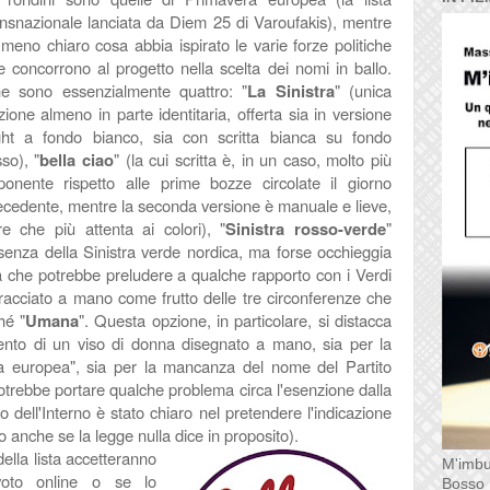
ansnazionale lanciata da Diem 25 di Varoufakis), mentre
meno chiaro cosa abbia ispirato le varie forze politiche
e concorrono al progetto nella scelta dei nomi in ballo.
e sono essenzialmente quattro: "
La Sinistra
" (unica
zione almeno in parte identitaria, offerta sia in versione
ght a fondo bianco, sia con scritta bianca su fondo
sso), "
bella ciao
" (la cui scritta è, in un caso, molto più
ponente rispetto alle prime bozze circolate il giorno
ecedente, mentre la seconda versione è manuale e lieve,
tre che più attenta ai colori), "
Sinistra rosso-verde
"
enza della Sinistra verde nordica, ma forse occhieggia
ta che potrebbe preludere a qualche rapporto con i Verdi
tracciato a mano come frutto delle tre circonferenze che
hé "
Umana
". Questa opzione, in particolare, si distacca
rimento di un viso di donna disegnato a mano, sia per la
ra europea", sia per la mancanza del nome del Partito
otrebbe portare qualche problema circa l'esenzione dalla
ro dell'Interno è stato chiaro nel pretendere l'indicazione
 anche se la legge nulla dice in proposito).
ella lista accetteranno
M'imbu
 voto online o se lo
Bosso