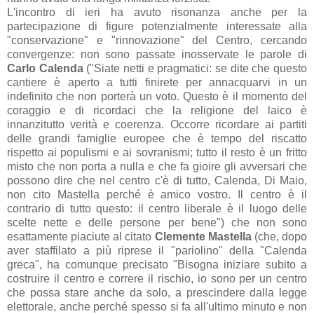
L'incontro di ieri ha avuto risonanza anche per la
partecipazione di figure potenzialmente interessate alla
"conservazione" e "rinnovazione" del Centro, cercando
convergenze: non sono passate inosservate le parole di
Carlo Calenda
("
Siate netti e pragmatici: se dite che questo
cantiere è aperto a tutti finirete per annacquarvi in un
indefinito che non porterà un voto. Questo è il momento del
coraggio e di ricordaci che la religione del laico è
innanzitutto verità e coerenza. Occorre ricordare ai partiti
delle grandi famiglie europee che è tempo del riscatto
rispetto ai populismi e ai sovranismi; tutto il resto è un fritto
misto che non porta a nulla e che fa gioire gli avversari che
possono dire che nel centro c'è di tutto, Calenda, Di Maio,
non cito Mastella perché è amico vostro. Il centro è il
contrario di tutto questo: il centro liberale è il luogo delle
scelte nette e delle persone per bene
") che non sono
esattamente piaciute al citato
Clemente Mastella
(che, dopo
aver staffilato a più riprese il "pariolino" della "Calenda
greca", ha comunque precisato "Bisogna iniziare subito a
costruire il centro e correre il rischio, io sono per un centro
che possa stare anche da solo, a prescindere dalla legge
elettorale, anche perché spesso si fa all'ultimo minuto e non