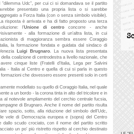
il "dilemma Udc", per cui ci si domandava se il partito
avrebbe presentato una propria lista o si sarebbe
aggregato a Forza Italia (con o senza simbolo visibile).
La risposta è arrivata e ha di fatto proposto una terza
soluzione: l'
Unione di centro
concorre - anche
visivamente - alla formazione di un'altra lista, in cui
l'azionista di maggioranza sembra essere Coraggio
Italia, la formazione fondata e guidata dal sindaco di
Venezia
Luigi Brugnaro
. La nuova lista presentata
ella coalizione di centrodestra a livello nazionale, che
ere cinque liste (Fratelli d'Italia, Lega per Salvini
alia - Italia al Centro e quella di cui si parla in questo
i formazioni che dovessero essere presenti solo in certi
amente modellato su quello di Coraggio Italia, nel quale
nte a un bordo - la corona tinta in alto del tricolore e in
ta al notevole ampliamento del cerchio centrale fucsia,
ampagne di Brugnaro. Anche il nome del partito risulta
fare spazio, sotto, alla riduzione del simbolo dell'Udc,
delle vele di Democrazia europea e (sopra) del Centro
 dallo scudo crociato, con il nome del partito scritto
ciato un po' più ristretto rispetto al cerchio destinato
LE "E