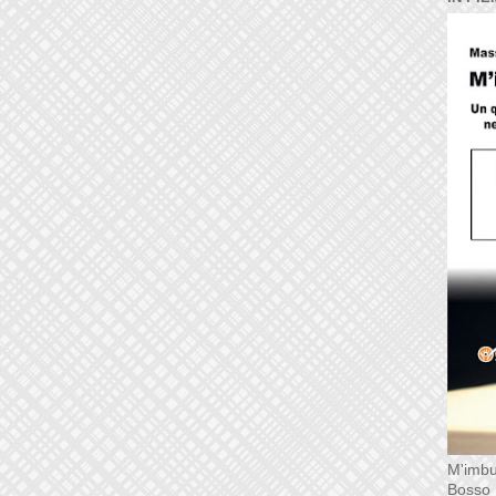
M'imbu
Bosso