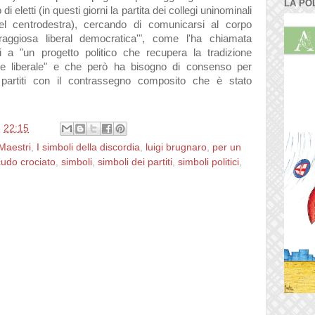
LA PO
 eletti (in questi giorni la partita dei collegi uninominali
l centrodestra), cercando di comunicarsi al corpo
oraggiosa liberal democratica'", come l'ha chiamata
si a "un progetto politico che recupera la tradizione
a e liberale" e che però ha bisogno di consenso per
 partiti con il contrassegno composito che è stato
e
22:15
Maestri
,
I simboli della discordia
,
luigi brugnaro
,
per un
cudo crociato
,
simboli
,
simboli dei partiti
,
simboli politici
,