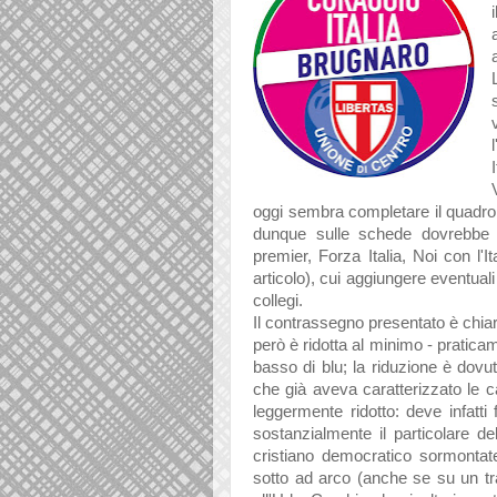
oggi sembra completare il quadro d
dunque sulle schede dovrebbe av
premier, Forza Italia, Noi con l'It
articolo), cui aggiungere eventual
collegi.
Il contrassegno presentato è chiar
però è ridotta al minimo - praticame
basso di blu; la riduzione è dovu
che già aveva caratterizzato le c
leggermente ridotto: deve infatti 
sostanzialmente il particolare 
cristiano democratico sormontate
sotto ad arco (anche se su un trac