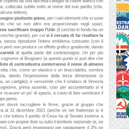
te coperto da una fascetta-cartiglio di colore bianco con
, collocata subito sotto al nome del suo partito (che,
 alcune lettere).
ssegno piuttosto pieno
, per i vari elementi che si sono
bolo che se non altro era proporzionato negli spazi.
eva sacrificare troppo l'Udc
(il cerchio in fondo ha un
cerchio grande), per cui
si è cercato di far risaltare la
o
, senza riprodurre l'intero emblema consueto (con il
o però non produce un effetto grafico gradevole, dando
carietà
di quella parte del contrassegno. Un po' più
l cognome di Brugnaro (a questo punto si può dire che
e liste di centrodestra conterranno il nome di almeno
ascetta che, come un elastico o un braccialetto, sembra
csia, dando l'impressione della terza dimensione (e
, un cartiglio); è verosimile che il sindaco di Venezia
o cognome, prima assente, così per accontentarlo si è
er ricavare un po' di spazio, a costo di fare sembrare il
ppo pieno.
non dovrà raccogliere le firme, grazie al gruppo che
ra al 31 dicembre 2021 (anche se nel frattempo si è
o che tuttora il partito di Cesa ha al Senato insieme a
re con proprie liste su tutto il territorio nazionale (e, se
tero). Dovrà però impegnarsi per raggiungere il 3% se