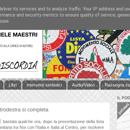
liver its services and to analyze traffic. Your IP address and u
rmance and security metrics to ensure quality of service, gene
buse.
Libri
Interventi simbolici
Audio/Video
Rassegna s
IL PO
ntrodestra si completa
È bastata qualche ora, dopo la presentazione della lista
unitaria tra Noi con l'Italia e Italia al Centro, per risolvere