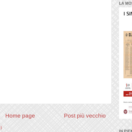
LA MO
Home page
Post più vecchio
m)
IN PIE