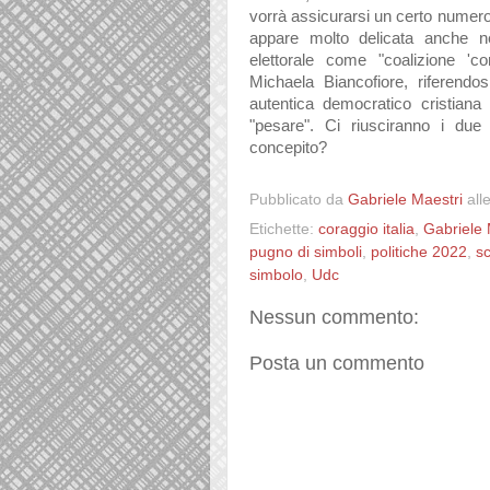
vorrà assicurarsi un certo numero di
appare molto delicata anche ne
elettorale come "coalizione 'c
Michaela Biancofiore, riferendo
autentica democratico cristian
"pesare". Ci riusciranno i due
concepito?
Pubblicato da
Gabriele Maestri
all
Etichette:
coraggio italia
,
Gabriele 
pugno di simboli
,
politiche 2022
,
s
simbolo
,
Udc
Nessun commento:
Posta un commento