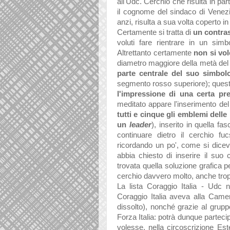
all'Udc. Cerchio che risulta in par
il cognome del sindaco di Venezia
anzi, risulta a sua volta coperto in
Certamente si tratta di
un contra
voluti fare rientrare in un sim
Altrettanto certamente
non si vol
diametro maggiore della metà del 
parte centrale del suo simbol
segmento rosso superiore); quest
l'impressione di una certa pre
meditato appare l'inserimento de
tutti e cinque gli emblemi dell
un
leader
), inserito in quella f
continuare dietro il cerchio fu
ricordando un po', come si diceva
abbia chiesto di inserire il su
trovata quella soluzione grafica p
cerchio davvero molto, anche tro
La lista Coraggio Italia - Udc 
Coraggio Italia aveva alla Came
dissolto), nonché grazie al grupp
Forza Italia: potrà dunque partecipa
volesse, nella circoscrizione Es