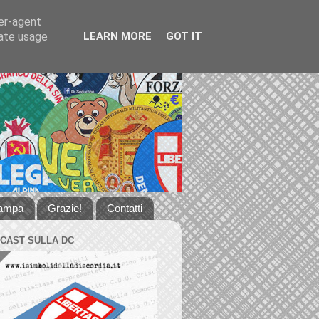
ser-agent
rate usage
LEARN MORE
GOT IT
tampa
Grazie!
Contatti
DCAST SULLA DC