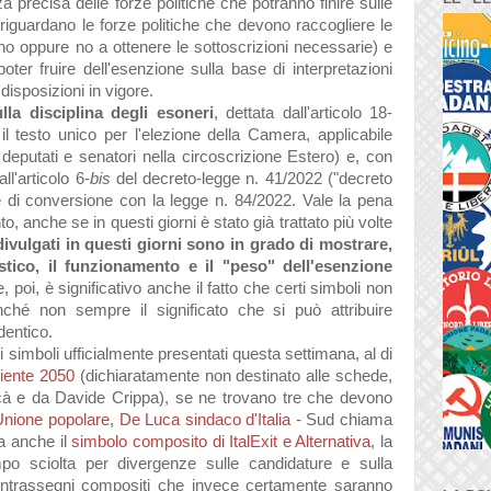
 precisa delle forze politiche che potranno finire sulle
, riguardano le forze politiche che devono raccogliere le
anno oppure no a ottenere le sottoscrizioni necessarie) e
oter fruire dell'esenzione sulla base di interpretazioni
disposizioni in vigore.
la disciplina degli esoneri
, dettata dall'articolo 18-
l testo unico per l'elezione della Camera, applicabile
 deputati e senatori nella circoscrizione Estero) e, con
ll'articolo 6-
bis
del decreto-legge n. 41/2022 ("decreto
de di conversione con la legge n. 84/2022. Vale la pena
o, anche se in questi giorni è stato già trattato più volte
divulgati in questi giorni sono in grado di mostrare,
stico, il funzionamento e il "peso" dell'esenzione
e, poi, è significativo anche il fatto che certi simboli non
enché non sempre il significato che si può attribuire
dentico.
 simboli ufficialmente presentati questa settimana, al di
ente 2050
(dichiaratamente non destinato alle schede,
à e da Davide Crippa), se ne trovano tre che devono
Unione popolare
,
De Luca sindaco d'Italia
- Sud chiama
ra anche il
simbolo composito di ItalExit e Alternativa
, la
mpo sciolta per divergenze sulle candidature e sulla
 contrassegni compositi che invece certamente saranno