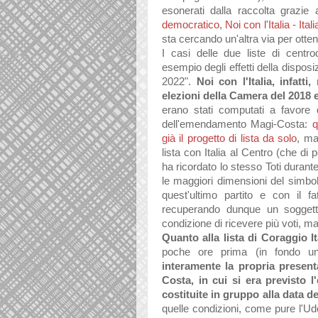
esonerati dalla raccolta grazie 
democratico
,
Noi con l'Italia - Ital
sta cercando un'altra via per ott
I casi delle due liste di centr
esempio degli effetti della disposi
2022".
Noi con l'Italia, infatti
elezioni della Camera del 2018 
erano stati computati a favore de
dell'emendamento Magi-Costa:
q
già il progetto di lista da solo
, ma
lista con Italia al Centro (che di
ha ricordato lo stesso Toti durant
le maggiori dimensioni del simbo
quest'ultimo partito e con il f
recuperando dunque un soggetto
condizione di ricevere più voti, ma
Quanto alla lista di Coraggio I
poche ore prima (in fondo una
interamente la propria present
Costa, in cui si era previsto l
costituite in gruppo alla data 
quelle condizioni, come pure l'Ud