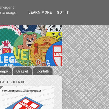
ser-agent
rate usage
LEARN MORE
GOT IT
tampa
Grazie!
Contatti
DCAST SULLA DC