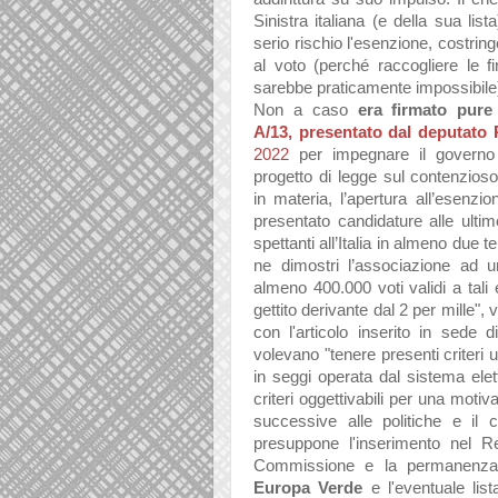
Sinistra italiana (e della sua li
serio rischio l'esenzione, costrin
al voto (perché raccogliere le 
sarebbe praticamente impossibile
Non a caso
era firmato pure
A/13,
presentato dal deputato 
2022
per impegnare il governo 
progetto di legge sul contenzios
in
materia, l’apertura all’esenzio
presentato candidature alle ulti
spettanti all’Italia in almeno due
t
ne dimostri l’associazione ad
u
almeno 400.000 voti validi a tali
gettito derivante dal 2 per
mille",
con l'articolo inserito in sede
volevano
"tenere presenti criteri u
in seggi operata dal sistema elet
criteri oggettivabili per una motiva
successive alle politiche e il 
presuppone l'inserimento nel Regi
Commissione e la permanenza
Europa Verde
e l'eventuale lista