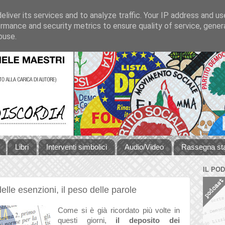
liver its services and to analyze traffic. Your IP address and u
rmance and security metrics to ensure quality of service, gene
buse.
Libri
Interventi simbolici
Audio/Video
Rassegna s
IL PO
 delle esenzioni, il peso delle parole
Come si è già ricordato più volte in
questi giorni,
il deposito dei