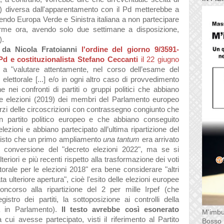
sta) diversa dall'apparentamento con il Pd metterebbe a
gendo Europa Verde e Sinistra italiana a non partecipare
firme ora, avendo solo due settimane a disposizione,
).
 da Nicola Fratoianni
l'ordine del giorno
9/3591-
Pd e costituzionalista Stefano Ceccanti
il 22 giugno
a "valutare attentamente, nel corso dell’esame del
o
elettorale [...]
e/o in ogni altro caso di provvedimento
ne nei confronti di partiti o gruppi politici che abbiano
me
elezioni (2019) dei membri del Parlamento
europeo
erzi delle circoscrizioni con contrassegno
congiunto che
n partito politico europeo e che abbiano
conseguito
elezioni e abbiano partecipato all’ultima
ripartizione del
 visto che un primo ampliamento
una tantum
era arrivato
 di conversione del "decreto elezioni 2022", ma se si
lteriori e più recenti rispetto alla trasformazione dei voti
torale per le elezioni 2018" era bene considerare "altri
ta ulteriore apertura", cioè l'esito delle elezioni europee
concorso alla ripartizione del 2 per mille Irpef (che
stro dei partiti, la sottoposizione ai controlli della
 in Parlamento).
II testo avrebbe così esonerato
M'imbu
 cui avesse partecipato, visti il riferimento al Partito
Bosso