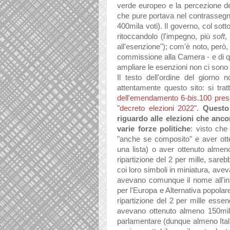
verde europeo e la percezione del
che pure portava nel contrassegno
400mila voti). Il governo, col sott
ritoccandolo (l'impegno, più
soft
,
all'esenzione"); com'è noto, però
commissione alla Camera - e di que
ampliare le esenzioni non ci sono 
Il testo dell'ordine del giorno
attentamente questo sito: si tratt
dell'emendamento 6-
bis
.100 pres
"decreto elezioni 2022"
.
Questo
riguardo alle elezioni che anc
varie forze politiche
: visto che
"anche se composito" e
aver ott
una lista) o aver ottenuto almeno
ripartizione del 2 per mille, sarebb
coi loro simboli in miniatura, ave
avevano comunque il nome all'i
per l'Europa e Alternativa popolare
ripartizione del 2 per mille essen
avevano ottenuto almeno 150mila
parlamentare (dunque almeno Itali