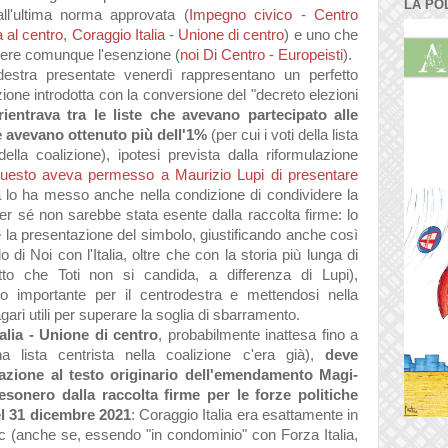
LA PO
all'ultima norma approvata (
Impegno civico - Centro
ia al centro
,
Coraggio Italia - Unione di centro
) e uno che
enere comunque l'esenzione (
noi Di Centro - Europeisti
).
odestra presentate venerdì rappresentano un perfetto
zione introdotta con la conversione del "decreto elezioni
, rientrava tra le liste che avevano partecipato alle
e avevano ottenuto più dell'1%
(per cui i voti della lista
lla coalizione), ipotesi prevista dalla riformulazione
uesto aveva permesso a Maurizio Lupi di presentare
 lo ha messo anche nella condizione di condividere la
 per sé non sarebbe stata esente dalla raccolta firme: lo
e la presentazione del simbolo, giustificando anche così
lo di
Noi con l'Italia
, oltre che con la storia più lunga di
atto che Toti non si candida, a differenza di Lupi),
 importante per il centrodestra e mettendosi nella
gari utili per superare la soglia di sbarramento.
talia - Unione di centro
, probabilmente inattesa fino a
 lista centrista nella coalizione c'era già),
deve
azione al testo originario dell'emendamento Magi-
'esonero dalla raccolta firme per le forze politiche
del 31 dicembre 2021
: Coraggio Italia era esattamente in
c (anche se, essendo "in condominio" con Forza Italia,