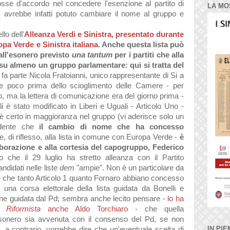
osse d'accordo nel concedere l'esenzione al partito di
LA MO
 avrebbe infatti potuto cambiare il nome al gruppo e
lo dell'
Alleanza Verdi e Sinistra, presentato durante
pa Verde e Sinistra italiana
. Anche questa lista può
all'esonero previsto
una tantum
per i partiti che alla
su almeno un gruppo parlamentare: qui si tratta del
i fa parte Nicola Fratoianni, unico rappresentante di Si a
he poco prima dello scioglimento delle Camere - per
io, ma la lettera di comunicazione era del giorno prima -
i è stato modificato in Liberi e Uguali - Articolo Uno -
n è certo in maggioranza nel gruppo (vi aderisce solo un
idente che
il cambio di nome che ha concesso
e, di riflesso, alla lista in comune con Europa Verde -
è
laborazione e alla cortesia del capogruppo, Federico
to che il 29 luglio ha stretto alleanza con il Partito
ndidati nelle liste
dem
"ampie". Non è un particolare da
 che tanto Articolo 1 quanto Fornaro abbiano concesso
na corsa elettorale della lista guidata da Bonelli e
zione guidata dal Pd; sembra anche lecito pensare
-
lo ha
ul
Riformista
anche Aldo Torchiaro
-
che quella
onero sia avvenuta con il consenso del Pd, se non
IN PIE
e, a contrario, vorrebbe dire che un'eventuale scelta di