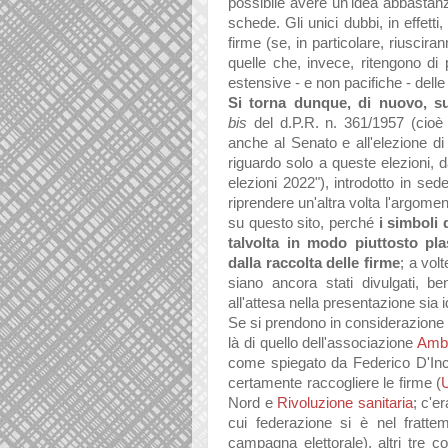
possibile avere un'idea abbastanza
schede. Gli unici dubbi, in effetti
firme (se, in particolare, riuscir
quelle che, invece, ritengono di p
estensive - e non pacifiche - delle 
Si torna dunque, di nuovo, sul
bis
del d.P.R. n. 361/1957 (cioè i
anche al Senato e all'elezione di
riguardo solo a queste elezioni, da
elezioni 2022"), introdotto in se
riprendere un'altra volta l'argoment
su questo sito, perché
i simboli 
talvolta in modo piuttosto pla
dalla raccolta delle firme
; a volt
siano ancora stati divulgati, b
all'attesa nella presentazione sia i
Se si prendono in considerazione i
là di quello dell'associazione
Ambi
come spiegato da Federico D'Inc
certamente raccogliere le firme (
Nord e
Rivoluzione sanitaria
; c'e
cui federazione si è nel fratte
campagna elettorale), altri tre