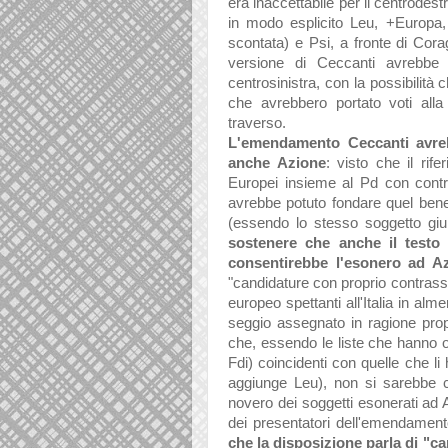
era inaccettabile per il centrode
in modo esplicito Leu,
+Europa
scontata) e Psi, a fronte di Coragg
versione di Ceccanti avrebbe a
centrosinistra, con la possibilità
che avrebbero portato voti alla
traverso.
L'emendamento Ceccanti avre
anche Azione
: visto che il ri
Europei insieme al Pd con contr
avrebbe potuto fondare quel bene
(essendo lo stesso soggetto gi
sostenere che anche il testo a
consentirebbe l'esonero ad A
"candidature con proprio contrasse
europeo spettanti all'Italia in alm
seggio assegnato in ragione pro
che, essendo le liste che hanno o
Fdi)
coincidenti con quelle che li
aggiunge Leu), non si sarebbe cap
novero dei soggetti esonerati ad 
dei presentatori dell'emendament
che la disposizione parla di "