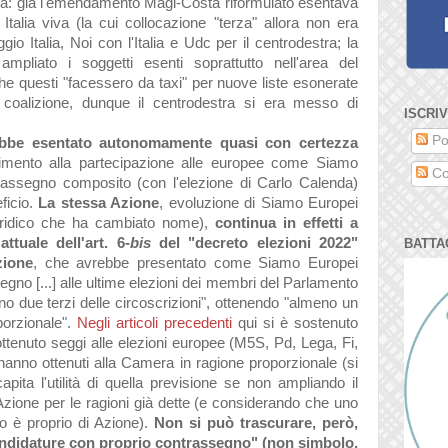
stra: già l'emendamento Magi-Costa riformulato esentava
,
Italia viva (la cui collocazione "terza" allora non era
io Italia, Noi con l'Italia e Udc per il centrodestra; la
mpliato i soggetti esenti soprattutto nell'area del
 che questi "facessero da taxi" per nuove liste esonerate
 coalizione, dunque il centrodestra si era messo di
ISCRIV
Po
bbe esentato autonomamente quasi con certezza
ferimento alla partecipazione alle europee come Siamo
Co
assegno composito (con l'elezione di Carlo Calenda)
ficio.
La stessa Azione
, evoluzione di Siamo Europei
uridico che ha cambiato nome),
continua
in effetti
a
ttuale dell'art. 6-
bis
del "decreto elezioni 2022"
BATTA
zione
,
che avrebbe presentato come Siamo Europei
gno [...] alle ultime elezioni dei membri del Parlamento
eno due terzi delle circoscrizioni", ottenendo "almeno un
porzionale".
Negli articoli precedenti
qui si è sostenuto
ttenuto seggi alle elezioni europee
(M5S, Pd, Lega, Fi,
 hanno ottenuti alla Camera in ragione proporzionale (si
ita l'utilità di quella previsione se non ampliando il
Azione per le ragioni già dette (e considerando che uno
o è proprio di Azione).
Non si può trascurare, però,
candidature con proprio contrassegno" (non simbolo,