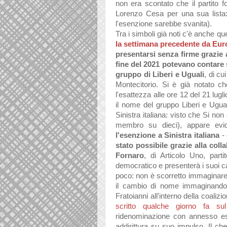
non era scontato che il partito f
Lorenzo Cesa per una sua lista:
l'esenzione sarebbe svanita).
Tra i simboli già noti c'è anche quel
la settimana precedente da Euro
presentarsi senza firme grazie 
fine del 2021 potevano contare 
gruppo di Liberi e Uguali
, di cu
Montecitorio. Si è già notato c
l'esattezza alle ore 12 del 21 lugl
il nome del gruppo Liberi e Ugual
Sinistra italiana: visto che Si no
membro su dieci), appare ev
l'esenzione a Sinistra italiana
- 
stato possibile grazie alla col
Fornaro
, di Articolo Uno, parti
democratico e presenterà i suoi ca
poco: non è scorretto immaginare
il cambio di nome immaginando u
Fratoianni all'interno della coali
scritto qualche giorno fa s
ridenominazione con annesso es
addirittura su suo impulso. Il ch