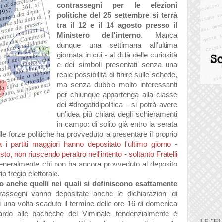
contrassegni per le elezioni
politiche del 25 settembre si terrà
tra il 12 e il 14 agosto presso il
Ministero dell'interno
. Manca
dunque una settimana all'ultima
giornata in cui - al di là delle curiosità
e dei simboli presentati senza una
reale possibilità di finire sulle schede,
ma senza dubbio molto interessanti
per chiunque appartenga alla classe
dei #drogatidipolitica - si potrà avere
un'idea più chiara degli schieramenti
in campo: di solito già entro la serata
le forze politiche ha provveduto a presentare il proprio
ra i partiti maggiori hanno depositato l'ultimo giorno -
to, non riuscendo peraltro nell'intento - soltanto Fratelli
generalmente chi non ha ancora provveduto al deposito
o fregio elettorale.
no anche quelli nei quali si definiscono esattamente
assegni vanno depositate anche le dichiarazioni di
i una volta scaduto il termine delle ore 16 di domenica
rdo alle bacheche del Viminale, tendenzialmente è
LE "E