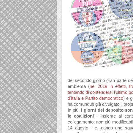
del secondo giorno gran parte del
emblema (
nel 2018 in effetti, t
tentando di contendersi l'ultimo pos
d'Italia e Partito democratico
) e 
ha comunque già divulgato il propri
In più,
i giorni del deposito so
le coalizioni
- insieme ai contr
collegamento, non più modificabil
14 agosto - e, dando uno sgua