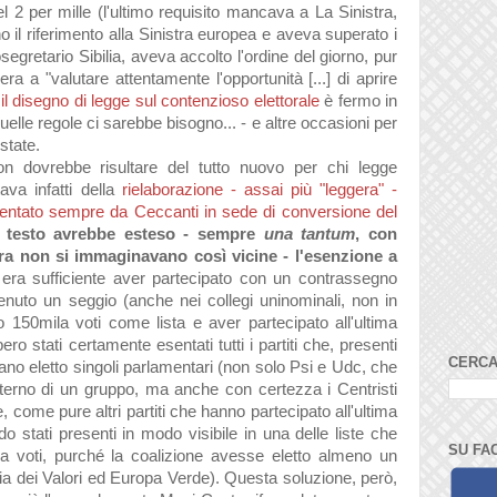
 2 per mille (l'ultimo requisito mancava a La Sinistra,
 il riferimento alla Sinistra europea e aveva superato i
osegretario Sibilia, aveva accolto l'ordine del giorno, pur
 era a "valutare attentamente l'opportunità [...] di aprire
,
il disegno di legge sul contenzioso elettorale
è fermo in
lle regole ci sarebbe bisogno... - e altre occasioni per
state.
 non dovrebbe risultare del tutto nuovo per chi legge
ava infatti della
rielaborazione - assai più "leggera" -
entato sempre da Ceccanti in sede di conversione del
 testo avrebbe esteso - sempre
una tantum
, con
ora non si immaginavano così vicine -
l'esenzione a
 era sufficiente
aver partecipato con un contrassegno
enuto un seggio (anche nei collegi uninominali, non in
 150mila voti come lista e aver partecipato all'ultima
ero stati certamente esentati tutti i partiti che, presenti
CERCA
vano eletto singoli parlamentari (non solo Psi e Udc, che
nterno di un gruppo, ma anche con certezza
i Centristi
, come pure altri partiti che hanno partecipato all'ultima
do stati presenti in modo visibile in una delle liste che
SU FA
 voti, purché la coalizione avesse eletto almeno un
a dei Valori ed Europa Verde). Questa soluzione, però,