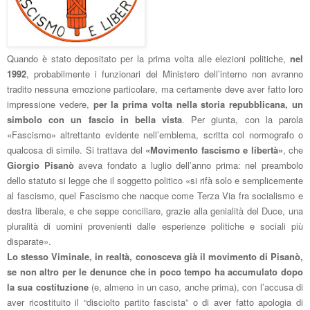
Q
uando è stato depositato per la prima volta alle elezioni politiche,
nel
1992
, probabilmente i funzionari del Ministero dell’interno non avranno
tradito nessuna emozione particolare, ma certamente deve aver fatto loro
impressione vedere,
per la prima volta nella storia repubblicana, un
simbolo con un fascio in bella vista
. Per giunta, con la parola
«Fascismo» altrettanto evidente nell’emblema, scritta col normografo o
qualcosa di simile. Si trattava del
«Movimento fascismo e libertà»
, che
Giorgio Pisanò
aveva fondato a luglio dell’anno prima: nel preambolo
dello statuto si legge che il soggetto politico «si rifà solo e semplicemente
al fascismo, quel Fascismo che nacque come Terza Via fra socialismo e
destra liberale, e che seppe conciliare, grazie alla genialità del Duce, una
pluralità di uomini provenienti dalle esperienze politiche e sociali più
disparate».
Lo stesso Viminale, in realtà, conosceva già il movimento di Pisanò,
se non altro per le denunce che in poco tempo ha accumulato dopo
la sua costituzione
(e, almeno in un caso, anche prima), con l’accusa di
aver ricostituito il “disciolto partito fascista” o di aver fatto apologia di