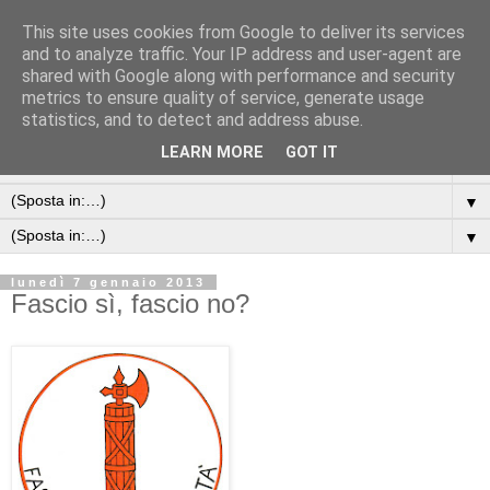
This site uses cookies from Google to deliver its services
and to analyze traffic. Your IP address and user-agent are
shared with Google along with performance and security
metrics to ensure quality of service, generate usage
statistics, and to detect and address abuse.
LEARN MORE
GOT IT
▼
▼
▼
lunedì 7 gennaio 2013
Fascio sì, fascio no?