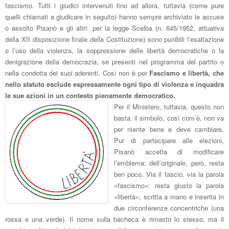
fascismo. Tutti i giudici intervenuti fino ad allora, tuttavia (come pure
quelli chiamati a giudicare in seguito) hanno sempre archiviato le accuse
o assolto Pisanò e gli altri: per la legge Scelba (n. 645/1952, attuativa
della XII disposizione finale della Costituzione
) sono punibili l’esaltazione
o l’uso della violenza, la soppressione delle libertà democratiche o la
denigrazione della democrazia, se presenti nel programma del partito o
nella condotta dei suoi aderenti. Così non è per
Fascismo e libertà, che
nello statuto esclude espressamente ogni tipo di violenza e inquadra
le sue azioni in un contesto pienamente democratico.
Per il Ministero, tuttavia, questo non
basta: il simbolo, così com’è, non va
per niente bene e deve cambiare.
Pur di partecipare
alle elezioni
,
Pisanò accetta di modificare
l’emblema: dell’originale, però, resta
ben poco. Via il fascio, via la parola
«fascismo»:
resta giusto la parola
«libertà», scritta a mano
e
inserita in
due circonferenze concentriche (una
rossa e una verde). I
l nome sulla bacheca
è rimasto lo stesso, ma il