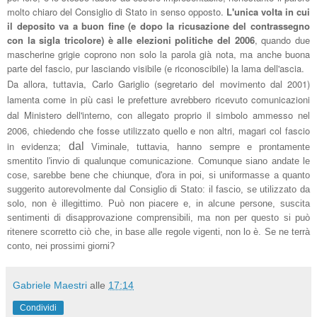
molto chiaro del Consiglio di Stato in
sen
so opposto.
L'
unica volta in cui
il deposito va a buon fine (e dopo la ricus
azione del contrassegno
con la sigla tricolore) è alle elezioni politiche del 2006
, quando due
mascherine grigie coprono non solo la parola già nota, ma anche buona
p
a
rte del fascio, pur
lasciando visibile (e riconoscibile) la lama dell'ascia.
Da allora, tuttavia, Carlo Gariglio (segretario del movimento dal 2001)
lamenta come in più casi le prefetture avrebbero ricevuto comunicazioni
dal Ministero dell'interno, con allegato proprio il simbolo ammesso
nel
2006, chiedendo che fosse
utilizzato quello
e non altri, maga
ri col fascio
in e
videnza
;
dal
Viminale, tuttavia, hanno sempre e prontamente
smentito l'invio di qualunque comunicazione.
Comunque siano andate le
cose, sarebbe bene che chiunque, d'ora in poi, si uniformasse a quanto
suggerito autorevolmente dal Consiglio di Stato: il fascio, se utilizzato da
solo, non è illegittimo. Può non piacere e
, in alcune persone, suscita
sentimenti di disapprovazione comprensibili, ma non per
questo si può
ritenere scorrett
o ciò che, in base alle regole vigenti, non lo è. Se ne terrà
conto, nei prossimi giorni?
Gabriele Maestri
alle
17:14
Condividi