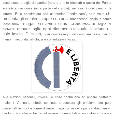
sostituisce la sigla del partito
(
nera o a tinte tricolori
) o quella del Pa
rtito
socialista nazionale (altra parte della sigla), nei casi in cui pers
ino la
lettera "
F" è co
;
chi
nsiderata pari al
termine "incriminato"
altre volte
presenta gli emblemi copre con una
"mascherina" gri
gia la parola
«fascismo»
«
Censurato
» in
segno di
, magari scrivendo sopra
protesta
, oppure toglie ogni riferimento testuale, lasciando il
solo fascio. Di solito
, quei contrassegni vengono ammessi, per lo
meno in seconda battuta, alle consultazioni locali.
Al
le elezioni nazonali, invece, le cose continuano ad
andare piuttosto
male: il Viminale, infatti, continua a bocciare gli emblemi, sia pure
presentati in mo
di e forme diverse, magari prive della parola
«fascismo»:
per loro, è lo stesso fascio ad essere impresentabile, nonostante il parere