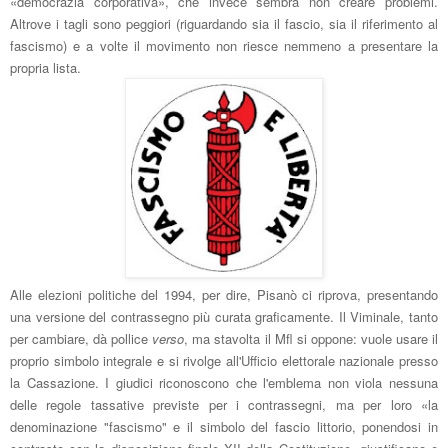
«democrazia corporativa», che invece sembra non creare problemi.
Altrove i tagli sono peggiori
(riguardando sia il fascio, sia il riferimento al
fascismo)
e
a volte il movimento non riesce nemmeno a presentare la
propria lista.
Alle elezioni polit
iche del 1994, per dire,
Pis
anò ci riprova, presentando
una versione del contrassegno più curata graficamente. Il Viminale, tanto
per cambiare, d
à pollice
verso
, ma
stavolta il Mfl
si oppone: vuole usare il
proprio simbolo integrale e si rivolge al
l'Ufficio elettorale nazionale
presso
la Cassazione. I giudici riconoscono che
l'emblema non viol
a nessun
a
delle regole tassative previste per i contrassegn
i, ma per loro
«la
denominazione "fascismo" e il simbolo del fascio littorio, ponendosi in