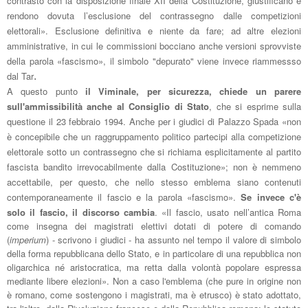
contrasto con la disposizione finale XII della Costituzione, giustificano e
rendono dovuta l’esclusione del contrassegno dalle competizioni
elettorali». Esclusione definitiva e niente da fare; a
d altre elezioni
amministrative, in cui l
e commissioni bocciano anche versioni sprovviste
dell
a parola
«fascismo», il simbolo "dep
urato" viene invece riammessso
dal Tar
.
A questo punto
il Viminale, per sicurezza, chiede un parere
sull'ammissibilità anche al Consiglio di Stato
, che si esp
rime sulla
questione il 23 febbraio 1994. Anche per i giudici di Palazzo Spada
«non
è concepibile che un raggruppamento politico partecipi alla competizione
elettorale sotto un contrassegno che si richiama esplicitamente al partito
fascista bandito irrevocabilmente dalla Costituzione»
;
non è nemmeno
accettabile, per questo, che nello stesso emblema siano contenuti
contemporaneamente il fascio e la parola
«fascismo»
.
Se invece c'è
solo il fascio, il discorso cambia
.
«Il fascio, usato nell’antica Roma
come insegna dei magistrati elettivi dotati di potere di comando
(
imperium
)
- scrivono i giudici -
ha assunto nel tempo il valore di simbolo
della forma repubblicana dello Stato, e in particolare di una repubblica non
oligarchica né aristocratica, ma retta dalla volontà popolare espressa
mediante libere elezioni
»
.
Non a caso l'emb
lema (che pure in origine non
è romano, come sostengono i magistrati, ma è etrusco) è
stato
adottato,