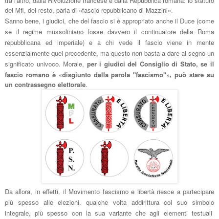
tra l'altro, dalla Rivoluzione francese
e
dalla Repubblica romana: lo statuto
del Mfl, del resto, parla di
«
fascio repubblicano di Mazzini
»
.
Sanno
bene, i giudici, che del fascio si è
appropriato anche il Duce (come
se
il regime mussoliniano fosse davvero il continuatore della Roma
repubblicana ed imperiale
) e a chi vede il fascio viene in mente
essenzialmente quel precedente, ma questo non basta a dare al segno
un
significato univoco.
Morale,
per i giudici del Consiglio
di Stato, s
e il
fascio romano è
«dis
giunto dalla parola "fascismo"
»
, può stare su
un contrassegno elettorale
.
Da allora, in effetti, il Movimento fascismo e li
bertà riesce a partecipare
più spesso alle
elezioni, qualche volta addirittura col suo simbolo
inte
grale, più spesso con la sua variante che agli elementi testuali