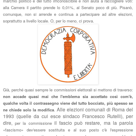
marchio politico è del tutto irriconoscibile e non aiuta a raccogliere vo
ti
:
alla Camera il partito prende lo 0,01%, al
Senato poco di più. Pisa
nò,
comunque, non si arrende e continua a partecipare ad altre elezioni,
soprattutto a livello locale. O, per
lo meno, ci prova.
Gi
à, perché quasi sempre le commissioni elettorali si mettono di t
raverso:
non accade quasi mai che l'emblema sia accettato così com'è,
qualche volta il con
trassegno viene del tutto bocciato, più spesso
s
e
Alle elezioni comunali di Roma del
ne chiede solo la modifica
.
1993 (quelle da cui esce sindaco Francesco Rutelli), per
dire,
il fascio può restare, ma la parola
per la commissione
«fascismo» dev'essere so
stituita e al suo posto c'è l'espressione