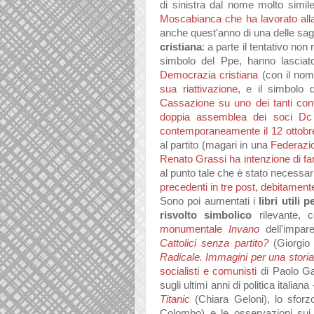
di sinistra dal nome molto simil
Moscabianca che ha lavorato all
anche quest'anno di una delle saghe
cristiana
: a parte il tentativo non
simbolo del Ppe, hanno lascia
Democrazia cristiana
(con il nom
sua riattivazione
, e il simbolo 
Cassazione su uno dei tanti cont
doppia assemblea dei soci Dc
contemporaneamente il 12 ottobr
al partito (magari in una
Federazio
Renato Grassi ha intenzione di fa
al punto tale che è stato necessar
precedenti in tre post, debitamen
Sono poi aumentati i
libri utili 
risvolto simbolico
rilevante, 
monumentale
Invano
dell'impar
Cattolici senza partito?
(Giorgio
Radicale. Immagini per una stori
socialisti e comunisti
di Paolo Ga
sugli ultimi anni di politica italian
Titanic
(Chiara Geloni), lo sfor
Colombo) e le osservazioni sui "v