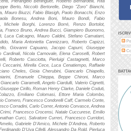
enti, Pierangelo Berlinguer, Roberto Bernardelli, Rita
seppe Berto, Niccolò Bertorelle, Diego "Zoro" Bianchi,
ia, Mauro Biuzzi, Fabio Blasigh, Paolo Bonacchi, Enzo
 Paola Bonesu, Andrea Boni, Mauro Bondì, Fabio
,
Michele Borghi, Lorenzo Borré, Renzo Bortolot,
a, Franco Bruno, Andrea Bucci, Giampiero Buonomo,
ISCRIV
i, Luca Calcagno, Mauro Caldini, Stefano Camatarri,
Po
dido, Maria Antonietta Cannizzaro, Roberto Capizzi,
iello, Giovanni Capuano, Jacopo Capurri, Giuseppe
Co
 Cardinali, Nicola Carnovale, Elena Caroselli, Robert
li, Roberto Casciotta, Pierluigi Castagnetti, Marco
igi Ceccarini, Mirella Cece, Luca Cenatiempo, Raffaele
ciano Cheles, Gioia Cherubini, Giancarlo Chiapello,
BATTA
iarini, Emanuele Chieppa, Beppe Chironi, Marco
,
Giancarlo Ciaramelli, Angelo Ciardulli, Valerio Cignetti,
i, Giuseppe Cirillo, Roman Henry Clarke, Daniele Coduti,
olazzo, Emiliano Colomasi, Ettore Maria Colombo,
orio Comero, Francesco Condorelli Caff, Carmelo Conte,
cesco Corradini, Carlo Correr, Antonio Corvasce, Andrea
o Crimi, Francesco Crocensi, Natale Cuccurese, Emilio
nathan Curci, Salvatore Curreri, Francesco Curridori,
Amelio, Gabriele D'Amico, Michele D'Andrea, Roberto
erdinando D'Uva Cifelli, Alessandro Da Rold, Pierluca