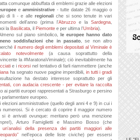
fatta comunque abbuffata di emblemi grazie alle elezioni
europee
e
amministrative
- tutte datate 26 maggio o
giù di lì - e alle
regionali
che si sono tenute in vari
momenti dell'anno (prima l'
Abruzzo
e la
Sardegna
,
poi
la
Basilicata
,
il
Piemonte
e per ultima l'
Umbria
).
Almeno sul piano simbolico,
le europee hanno dato
meno soddisfazioni che in passato
, se non altro
perché
il numero degli emblemi depositati al Viminale è
calato notevolmente
(a causa soprattutto della
incente la #MaratonaViminale); ciò inevitabilmente ha
cciati
e i
ricorsi
nel tentativo di farli riammettere (anche
tiana
ha segnato nuove pagine imperdibili,
in tutti i gradi
sultazione ha destato interesse soprattutto per gli
entati, con audacia crescente - per evitare la raccolta
o ai partiti europei rappresentati a Strasburgo e persino
 un parlamentare europeo.
 elezioni amministrative (quello degli anni 4 e 9) in cui i
ù numerosi. Si è cercato di coprire il maggior numero
n si è arrivati ovunque: meritano però una menzione
empre!), Arturo Famiglietti e Massimo Bosso (che
he
un'analisi della presenza dei partiti maggiori alle
leopardo"
nell'epoca delle liste civiche) per essersi
LE "E