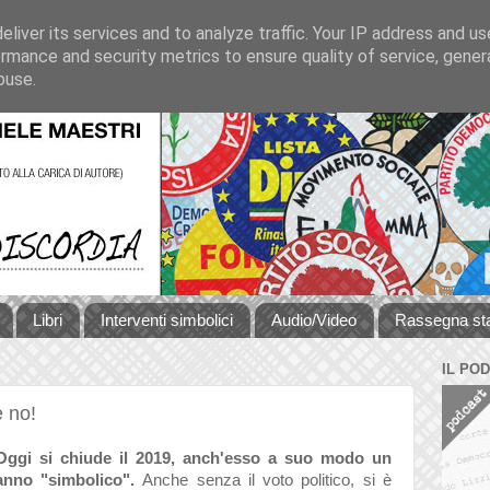
liver its services and to analyze traffic. Your IP address and u
rmance and security metrics to ensure quality of service, gene
buse.
Libri
Interventi simbolici
Audio/Video
Rassegna s
IL PO
e no!
Oggi si chiude il 2019, anch'esso a suo modo un
anno "simbolico".
Anche senza il voto politico, si è