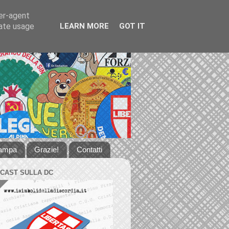
ser-agent
rate usage
LEARN MORE
GOT IT
tampa
Grazie!
Contatti
DCAST SULLA DC