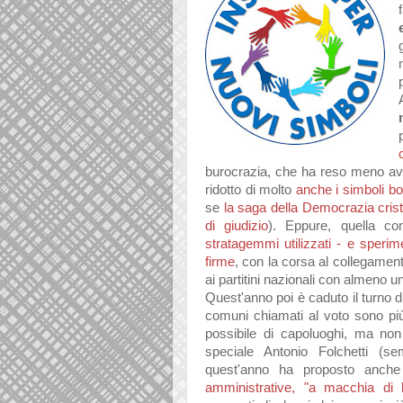
burocrazia, che ha reso meno avv
ridotto di molto
anche i simboli bo
se
la saga della Democrazia cris
di giudizio
). Eppure, quella con
stratagemmi utilizzati - e sperim
firme
, con la corsa al collegament
ai partitini nazionali con almeno
Quest'anno poi è caduto il turno di
comuni chiamati al voto sono pi
possibile di capoluoghi, ma no
speciale Antonio Folchetti (s
quest'anno ha proposto anc
amministrative, "a macchia di 