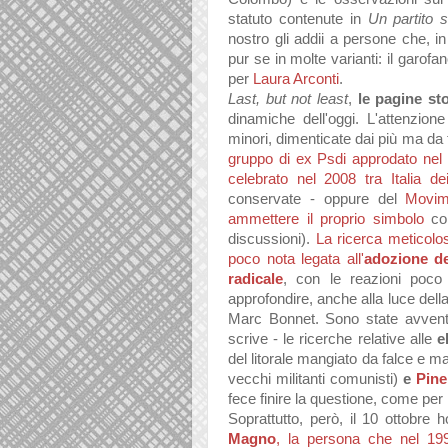
statuto contenute in
Un partito s
nostro gli addii a persone che, i
pur se in molte varianti: il garofa
per
Laura Arconti
.
Last, but not least
,
le pagine sto
dinamiche dell'oggi. L'attenzione
minori, dimenticate dai più ma da 
gruppo di ex Psdi approdato nel 
celebrato nel 2008 tra Italia d
conservate - oppure del
Movim
ammettere il proprio simbolo
con
discussioni).
La ricerca meticolo
poco nota legata all'
adozione d
radicale
, con le reazioni poco 
approfondire, anche alla luce della
Marc Bonnet. Sono state avventu
scrive - le ricerche relative alle
e
del litorale mangiato da falce e ma
vecchi militanti comunisti)
e
Pine
fece finire la questione, come per P
Soprattutto, però, il 10 ottobre
Magno
, la persona che nel 199