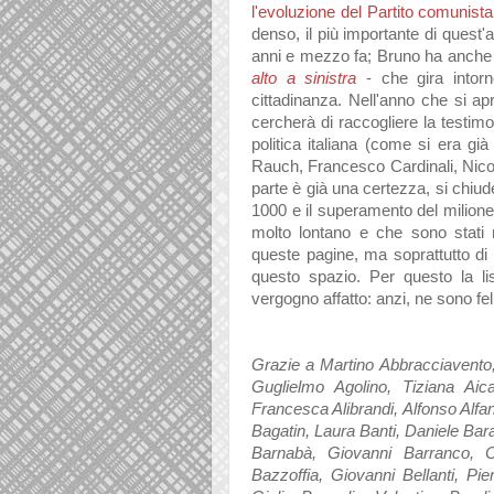
l'evoluzione del Partito comunista 
denso, il più importante di quest'a
anni e mezzo fa; Bruno ha anche
alto a sinistra
- che gira intor
cittadinanza. Nell'anno che si ap
cercherà di raccogliere la testimon
politica italiana (come si era già 
Rauch, Francesco Cardinali, Nicol
parte è già una certezza, si chiud
1000 e il superamento del milione d
molto lontano e che sono stati r
queste pagine, ma soprattutto di 
questo spazio. Per questo la 
vergogno affatto: anzi, ne sono f
Grazie a Martino Abbracciavento, 
Guglielmo Agolino, Tiziana Aica
Francesca Alibrandi, Alfonso Alfa
Bagatin, Laura Banti, Daniele Bar
Barnabà, Giovanni Barranco, 
Bazzoffia, Giovanni Bellanti, Pi