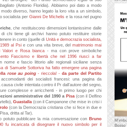
bagliato
(Antonio Floridia).
Abbiamo poi dato a modo
n modo diverso, hanno legato la loro vita a un simbolo,
no socialista per
Gianni De Michelis
e la rosa nel pugno
riche
, che restituiscono dimensioni lontanissime dalle
 di chi tiene gli archivi hanno potuto restituire storie
tenere in conto (quelle di
Unità e democrazia socialista,
1989 al Psi
e con una vita breve, del
matrimonio mai
ei Valori e Rosa bianca
- ma con prove simboliche
ento Fascismo e libertà che nel 1996 riuscì a far
 nome e fascio littorio alle regionali siciliane senza
sa di Samuele Sottoriva ha fatto emergere una pagina
ella
rose au poing
- rieccola! -
da parte del Partito
accomodanti dei socialisti francesi: una pagina da
 causa civile intentata contro il Pr dall'autore del segno,
re complesse e arricchenti - in primo luogo per chi
lezioni amministrative del 1990 a
Pisa
(con il Delfino
rtello),
Guastalla
(con il Campanone che mise in crisi i
rolo
(con la Democrazia cristiana che si fece in due e
isa, dritta al Tar).
 ho potuto pubblicare la mia conversazione con
Bruno
M'imbu
0 fu incaricata di disegnare il nuovo simbolo per il
Bosso