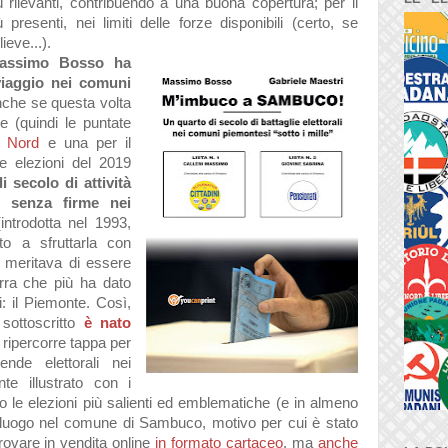
 rilevanti, contribuendo a una buona copertura; per il
presenti, nei limiti delle forze disponibili (certo, se
ieve...).
assimo Bosso ha
iaggio nei comuni
nche se questa volta
e (quindi le puntate
il
Nord
e una per il
le elezioni del 2019
i secolo di attività
e senza firme nei
introdotta nel 1993,
to a sfruttarla con
o meritava di essere
erra che più ha dato
i: il Piemonte. Così,
sottoscritto
è nato
e ripercorre tappa per
nde elettorali nei
te illustrato con i
 le elezioni più salienti ed emblematiche (e in almeno
luogo nel comune di Sambuco, motivo per cui è stato
ò trovare in vendita online
in formato cartaceo
, ma
anche