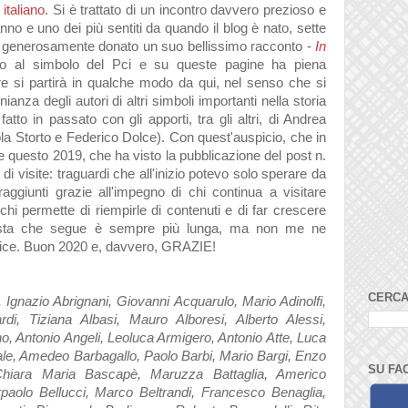
italiano
. Si è trattato di un incontro davvero prezioso e
nno e uno dei più sentiti da quando il blog è nato, sette
 generosamente donato un suo bellissimo racconto -
In
no al simbolo del Pci e su queste pagine ha piena
re si partirà in qualche modo da qui, nel senso che si
ianza degli autori di altri simboli importanti nella storia
fatto in passato con gli apporti, tra gli altri, di Andrea
a Storto e Federico Dolce). Con quest'auspicio, che in
e questo 2019, che ha visto la pubblicazione del post n.
i visite: traguardi che all'inizio potevo solo sperare da
aggiunti grazie all'impegno di chi continua a visitare
chi permette di riempirle di contenuti e di far crescere
lista che segue è sempre più lunga, ma non me ne
elice. Buon 2020 e, davvero, GRAZIE!
CERCA
Ignazio Abrignani, Giovanni Acquarulo, Mario Adinolfi,
rdi, Tiziana Albasi, Mauro Alboresi, Alberto Alessi,
no, Antonio Angeli, Leoluca Armigero, Antonio Atte, Luca
ale, Amedeo Barbagallo, Paolo Barbi, Mario Bargi, Enzo
SU FA
Chiara Maria Bascapè, Maruzza Battaglia, Americo
erpaolo Bellucci, Marco Beltrandi, Francesco Benaglia,