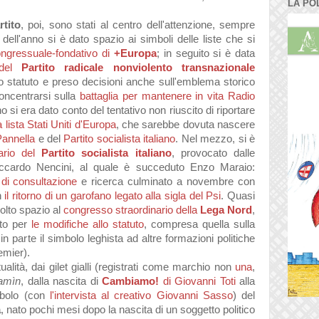
LA PO
rtito
, poi, sono stati al centro dell'attenzione, sempre
 dell'anno si è dato spazio ai simboli delle liste che si
ngressuale-fondativo di
+Europa
; in seguito si è data
 del
Partito radicale nonviolento transnazionale
lo statuto e preso decisioni anche sull'emblema storico
oncentrarsi sulla
battaglia per mantenere in vita Radio
nno si era dato conto del tentativo non riuscito di riportare
a lista Stati Uniti d'Europa
, che sarebbe dovuta nascere
Pannella
e del
Partito socialista italiano
. Nel mezzo, si è
ario del
Partito socialista italiano
, provocato dalle
Riccardo Nencini, al quale è succeduto Enzo Maraio:
di consultazione
e ricerca culminato a novembre con
n
il ritorno di un garofano legato alla sigla del Psi
. Quasi
molto spazio al
congresso straordinario della
Lega Nord
,
tto per
le modifiche allo statuto
, compresa quella sulla
 in parte il simbolo leghista ad altre formazioni politiche
remier).
ualità, dai gilet gialli (registrati come marchio non
una
,
amìn
, dalla nascita di
Cambiamo!
di Giovanni Toti
alla
bolo (con
l'intervista al creativo Giovanni Sasso
) del
a
, nato pochi mesi dopo la nascita di un soggetto politico