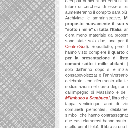
occupati di alcuni dei comuni più
futuro si cercherà di essere più 
aumenteranno il compito sarà più l
Archiviate le amministrative,
M
proposto nuovamente il suo v
"sotto i mille" di tutta l'Italia
, a
c'era meno materiale da proporr
sono state solo due, una per 
Centro-Sud
). Soprattutto, però, 
hanno visto compiere il
quarto d
per la presentazione di list
comuni sotto i mille abitanti
(
solo dall'anno dopo si è inizia
consapevolezza) e l'anniversari
celebrato, con riferimento alla t
soddisfazioni nel corso degli ann
dall'impegno di Massimo e del 
M'imbuco a Sambuco!
, libro ch
tappa venticinque anni di vice
comunelli piemontesi, debitamen
simboli che hanno contrassegnato
due casi clamorosi hanno avuto 
scelto per il titolo). Il libro si pu