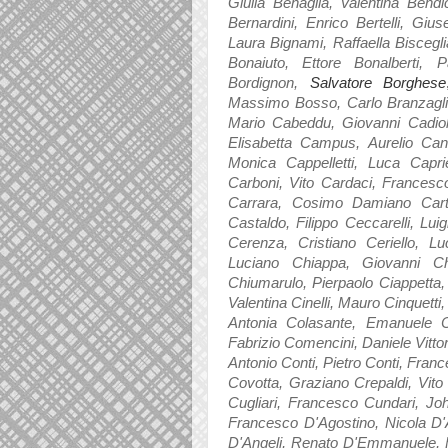
Giulia Benaglia, Valentina Bendic
Bernardini, Enrico Bertelli, Giu
Laura Bignami, Raffaella Biscegl
Bonaiuto, Ettore Bonalberti,
Bordignon,
Salvatore Borghese
Massimo Bosso, Carlo Branzagli
Mario Cabeddu, Giovanni Cadiol
Elisabetta Campus, Aurelio Can
Monica Cappelletti, Luca Capr
Carboni, Vito Cardaci, Francesco
Carrara, Cosimo Damiano Cartel
Castaldo, Filippo Ceccarelli, Lu
Cerenza, Cristiano Ceriello, Lu
Luciano Chiappa, Giovanni Ch
Chiumarulo,
Pierpaolo Ciappetta
Valentina Cinelli, Mauro Cinquett
Antonia Colasante, Emanuele C
Fabrizio Comencini, Daniele Vitt
Antonio Conti, Pietro Conti, Fran
Covotta, Graziano Crepaldi, Vit
Cugliari, Francesco Cundari, Joh
Francesco D'Agostino, Nicola D'
D'Angeli, Renato D'Emmanuele, F