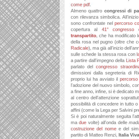
come pdf
.
Almeno quattro
congressi di pa
con rilevanza simbolica. All'inizio
sono confrontate nel
percorso co
copertura al
41° congresso
transpartito
, che ha modificato 
della rosa nel pugno (oltre che c
Radicale
), ma già all'inizio dell'a
sulle schede la stessa rosa con
l
a partire dall'impegno della
Lista 
parlato del
congresso straordin
dimissioni dalla segreteria di 
proprio lui ha avviato il
percorso 
l'adozione del nuovo simbolo, co
a fine anno, infine, si è dedicato 
al centro dell'attenzione soprattu
possibilità di concedere in tutto o
affini (come la Lega per Salvini p
Si è poi naturalmente seguita l'att
ma
due
volte) all'onda delle
mad
costruzione del nome
e del sim
partito di Matteo Renzi,
Italia Viv