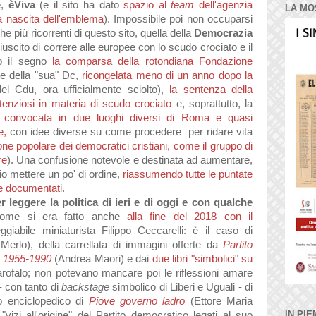
e,
èViva
(e il sito ha dato
spazio al
team
dell'agenzia
LA MO
a nascita dell'emblema
). Impossibile poi non occuparsi
 più ricorrenti di questo sito, quella della
Democrazia
 riuscito di correre alle europee con lo scudo crociato e il
to il segno
la comparsa della rotondiana Fondazione
e della "sua" Dc,
ricongelata meno di un anno dopo la
del Cdu, ora ufficialmente sciolto),
la sentenza della
enziosi in materia di scudo crociato
e, soprattutto, la
 convocata in due luoghi diversi di Roma e quasi
e,
con idee diverse su come procedere per ridare vita
ne popolare dei democratici cristiani, come il gruppo di
re
). Una confusione notevole e destinata ad aumentare,
io mettere un po' di ordine,
riassumendo tutte le puntate
te documentati
.
per leggere la politica di ieri e di oggi e con qualche
come si era fatto anche
alla fine del 2018 con il
eggiabile miniaturista Filippo Ceccarelli: è il caso di
 Merlo), della carrellata di immagini offerte da
Partito
a 1955-1990
(
Andrea Maori) e dai
due libri "simbolici" su
rofalo; non potevano mancare poi le riflessioni amare
a - con tanto di
backstage
simbolico di Liberi e Uguali - di
zo enciclopedico di
Piove governo ladro
(Ettore Maria
IN PIE
izi all'origine" del Partito democratico legati al suo